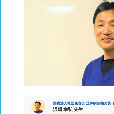
医療法人社団康喜会 辻仲病院柏の葉 
浜畑 幸弘 先生