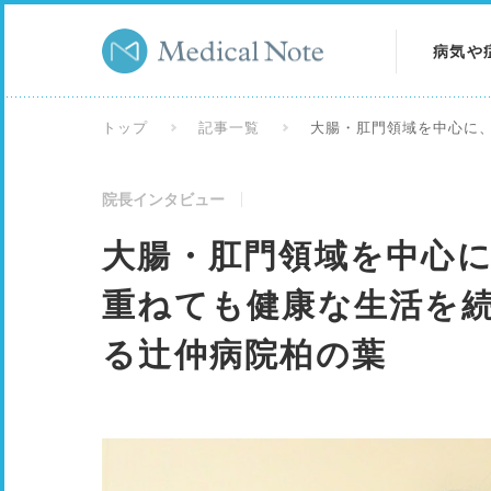
病気や
病気を
トップ
記事一覧
大腸・肛門領域を中心に
症状を
院長インタビュー
検査を
大腸・肛門領域を中心
重ねても健康な生活を
る辻仲病院柏の葉