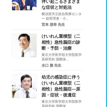
伴い起こるさまざま
な症状と対処法
横須賀市立総合医療センタ
ー 副管理者・小...
宮本 朋幸 先生
けいれん重積型（二
相性）急性脳症の診
断・予防・治療
東京大学医学部大学院医学
系研究科 国際保...
水口 雅 先生
幼児の感染症に伴う
けいれん重積型（二
相性）急性脳症—原
因・症状・後遺症
東京大学医学部大学院医学
系研究科 国際保...