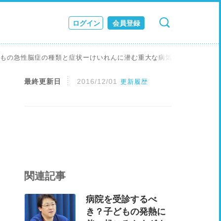
ログイン
会員登録
検索
キャンセル
ス
どもの急性脳症の種類と症状ーけいれんに潜む重大な病気とは？
JOURNAL
最終更新日
2016/12/01
更新履歴
関連記事
病院を受診するべ
き？子どもの発熱に