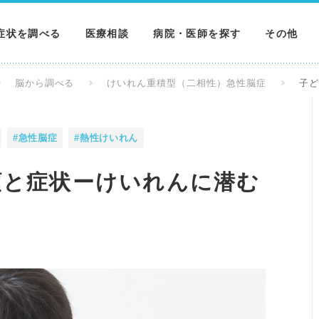
症状を調べる
医療相談
病院・医師を探す
その他
調べる
病院を探す
MNニュー
脳から調べる
けいれん重積型（二相性）急性脳症
子
調べる
医師を探す
NEWS & 
#急性脳症
#熱性けいれん
調べる
類と症状ーけいれんに潜む