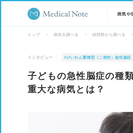
病気や
病気を
トップ
病気を調べる
頭頚部から調べる
症状を
インタビュー
#けいれん重積型（二相性）急性脳症
検査を
子どもの急性脳症の種
重大な病気とは？