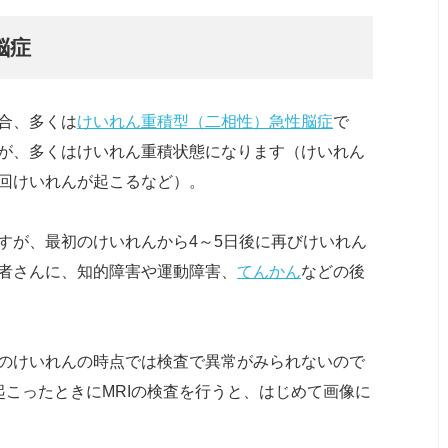
脳症
合、多くは
けいれん重積型（二相性）急性脳症
で
が、多くはけいれん重積状態になります（けいれん
回けいれんが起こるなど）。
すが、最初のけいれんから4～5日後に再びけいれん
者さんに、知的障害や運動障害、
てんかん
などの後
のけいれんの時点では検査で異常がみられないので
起こったときにMRIの検査を行うと、はじめて画像に