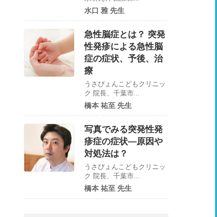
水口 雅 先生
急性脳症とは？ 突発
性発疹による急性脳
症の症状、予後、治
療
うさぴょんこどもクリニッ
ク 院長、千葉市...
橋本 祐至 先生
写真でみる突発性発
疹症の症状―原因や
対処法は？
うさぴょんこどもクリニッ
ク 院長、千葉市...
橋本 祐至 先生