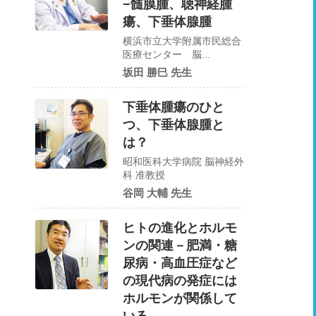
−髄膜腫、聴神経腫
瘍、下垂体腺腫
横浜市立大学附属市民総合
医療センター 脳...
坂田 勝巳 先生
下垂体腫瘍のひと
つ、下垂体腺腫と
は？
昭和医科大学病院 脳神経外
科 准教授
谷岡 大輔 先生
ヒトの進化とホルモ
ンの関連－肥満・糖
尿病・高血圧症など
の現代病の発症には
ホルモンが関係して