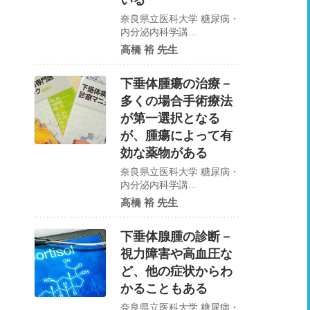
いる
奈良県立医科大学 糖尿病・
内分泌内科学講...
高橋 裕 先生
下垂体腫瘍の治療－
多くの場合手術療法
が第一選択となる
が、腫瘍によって有
効な薬物がある
奈良県立医科大学 糖尿病・
内分泌内科学講...
高橋 裕 先生
下垂体腺腫の診断－
視力障害や高血圧な
ど、他の症状からわ
かることもある
奈良県立医科大学 糖尿病・