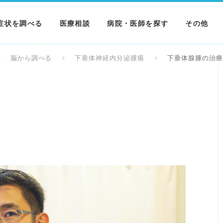
症状を調べる
医療相談
病院・医師を探す
その他
調べる
病院を探す
MNニュー
脳から調べる
下垂体神経内分泌腫瘍
下垂体腺腫の治
調べる
医師を探す
NEWS & 
調べる