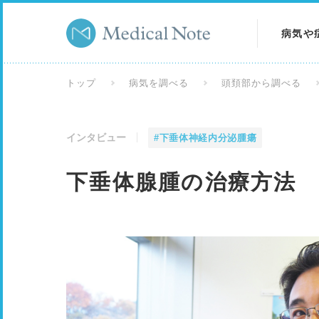
病気や
病気を
トップ
病気を調べる
頭頚部から調べる
症状を
インタビュー
#下垂体神経内分泌腫瘍
検査を
下垂体腺腫の治療方法