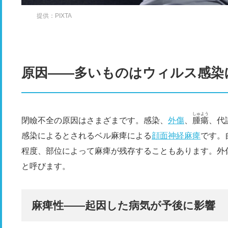
提供：PIXTA
原因――多いものはウィルス感染
しゅよう
閉瞼不全の原因はさまざまです。感染、
外傷
、
腫瘍
、代
感染によるとされるベル麻痺による
顔面神経麻痺
です。
程度、部位によって麻痺が残存することもあります。外
と呼びます。
麻痺性――起因した病気が予後に影響