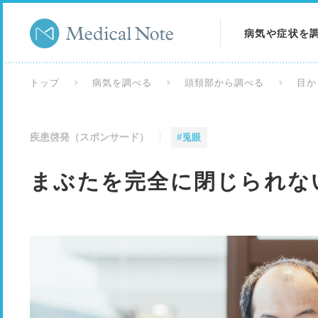
病気や症状を
病気を調べる
トップ
病気を調べる
頭頚部から調べる
目か
症状を調べる
疾患啓発（スポンサード）
#兎眼
検査を調べる
まぶたを完全に閉じられな