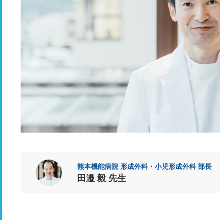
熊本機能病院 形成外科・小児形成外科 部長
田邉 毅 先生