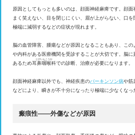
原因としてもっとも多いのは、顔面神経麻痺です。顔面
まく笑えない、目を閉じにくい、眉が上がらない、口を
極端に減弱するなどの症状が現れます。
脳の血管障害、腫瘍などが原因となることもあり、この
や内科がある医療機関を受診することが大切です。脳に
じびいんこうか
あるため
耳鼻咽喉科
での診断、治療が必要になります。
顔面神経麻痺以外でも、神経疾患の
パーキンソン病
や筋
などにより、瞬きが不十分になったり極端に少なくなっ
瘢痕性――外傷などが原因