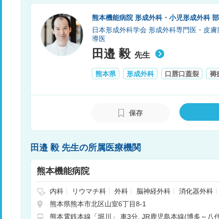
熊本機能病院 形成外科・小児形成外科 
日本形成外科学会 形成外科専門医・皮
導医
田邉 毅
先生
熊本県
形成外科
口唇口蓋裂
褥
保存
田邉 毅 先生の所属医療機関
熊本機能病院
内科
リウマチ科
外科
脳神経外科
消化器外科
科
皮膚科
耳鼻咽喉科
リハビリテーション科
熊本県熊本市北区山室6丁目8-1
循環器内科
脳神経内科
血管外科
救急科
小児
熊本電鉄本線「堀川」 車3分
JR鹿児島本線(博多～八