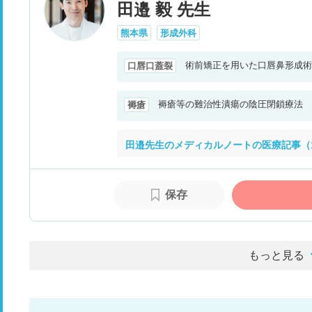
田邉 毅 先生
熊本県
形成外科
術前矯正を用いた口唇鼻形成術
口唇口蓋裂
褥瘡等の難治性潰瘍の陰圧閉鎖療法
褥瘡
田邉先生のメディカルノートの医療記事（
保存
もっと見る