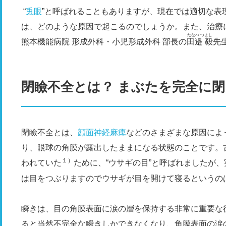
“
兎眼
”と呼ばれることもありますが、現在では適切な表
は、どのような原因で起こるのでしょうか。また、治療
たなべ つよし
熊本機能病院 形成外科・小児形成外科 部長の
田邉 毅
先
閉瞼不全とは？ まぶたを完全に
閉瞼不全とは、
顔面神経麻痺
などのさまざまな原因によ
り、眼球の角膜が露出したままになる状態のことです。
１）
われていた
ために、“ウサギの目”と呼ばれましたが
は目をつぶりますのでウサギが目を開けて寝るというの
瞬きは、目の角膜表面に涙の層を保持する非常に重要な
ると当然不完全な瞬きしかできなくなり、角膜表面の涙