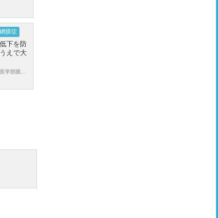
網膜症
低下を防
うえで大
学部眼...