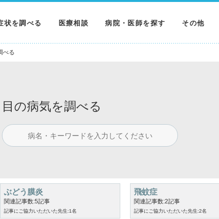
症状を調べる
医療相談
病院・医師を探す
その他
調べる
病院を探す
MNニュー
調べる
調べる
医師を探す
NEWS & 
調べる
目の病気を調べる
ぶどう膜炎
飛蚊症
関連記事数:5記事
関連記事数:2記事
記事にご協力いただいた先生:1名
記事にご協力いただいた先生:2名