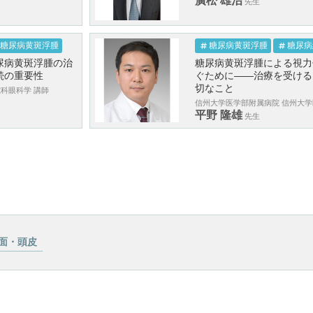
廣松 雄治
先生
糖尿病黄斑浮腫
糖尿病黄斑浮腫
糖尿病
尿病黄斑浮腫の治
糖尿病黄斑浮腫による視力
続の重要性
ぐために――治療を受ける
切なこと
科眼科学 講師
信州大学医学部附属病院 信州大学医
平野 隆雄
先生
面・頭皮