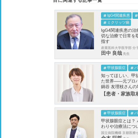
目に関連する記事一覧
IgG4関連疾患
ミクリッツ病
IgG4関連疾患の
切な治療で日常を
指す
産業医科大学医学部 分子
田中 良哉
先生
甲状腺眼症
バ
知ってほしい、甲
た世界――元プロ
鍋谷 友理枝さんの
【患者・家族取
甲状腺眼症
バ
甲状腺眼症とは？
わりや治療法につ
国立病院機構 京都医療セ