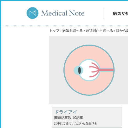
病気や
病気を
トップ
›
病気を調べる
›
頭頚部から調べる
›
目から
症状を
検査を
ドライアイ
関連記事数:10記事
記事にご協力いただいた先生:3名