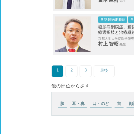
金本 巨哲
先生
糖尿病網膜症
糖尿病網膜症、糖
療選択肢と治療継
京都大学大学院医学研究
村上 智昭
先生
1
2
3
最後
他の部位から探す
脳
耳・鼻
口・のど
首
顔