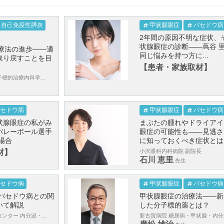
自己免疫性膵炎
甲状腺眼症
バセドウ病
2年間の原因不明な症状、
状腺眼症の診断――蔦谷 
治療法の進歩――適
同じ悩みを持つ方に...
取り戻すことを目
【患者・家族取材】
標的治療内科学...
セドウ病
甲状腺眼症
バセドウ病
状腺眼症の私がみ
まぶたの腫れやドライアイ
バレーボール選手
眼症の可能性も――見逃さ
場合
に知っておくべき症状とは
材】
小沢眼科内科病院 副院長
石川 恵里
先生
セドウ病
甲状腺眼症
バセドウ病
 バセドウ病との関
甲状腺眼症の治療法――新
いて解説
した分子標的薬とは？
ンター 内分泌・...
新古賀病院 糖尿病・甲状腺・内分泌