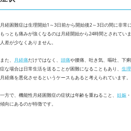
月経困難症は生理開始1～3日前から開始後2～3日の間に非常
もっとも痛みが強くなるのは月経開始から24時間とされてい
人差が少なくありません。
また、
月経痛
だけではなく、
頭痛
や腰痛、吐き気、嘔吐、下痢
症な場合は日常生活を送ることが困難になることもあり、
生理
月経痛を悪化させるというケースもあると考えられています。
一方で、機能性月経困難症の症状は年齢を重ねること、
妊娠
・
傾向にあるのが特徴です。