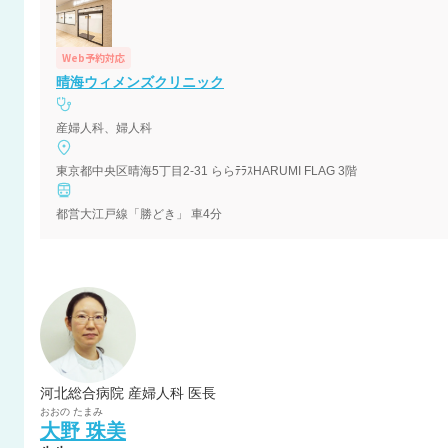
Web予約対応
晴海ウィメンズクリニック
産婦人科、婦人科
東京都中央区晴海5丁目2-31 ららﾃﾗｽHARUMI FLAG 3階
都営大江戸線「勝どき」 車4分
河北総合病院 産婦人科 医長
おおの
たまみ
大野
珠美