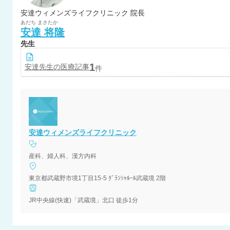
安達ウィメンズライフクリニック 院長
あだち
まさたか
安達
将隆
先生
1
安達
先生の医療記事
件
安達ウィメンズライフクリニック
産科、婦人科、漢方内科
東京都武蔵野市境1丁目15-5 ｸﾞﾗﾝｼｬﾙｰﾙ武蔵境 2階
JR中央線(快速)「武蔵境」北口 徒歩1分