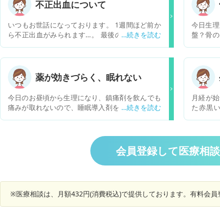
不正出血について
いつもお世話になっております。 1週間ほど前か
今日生理
ら不正出血がみられます…。 最後の月経期間は9
盤？骨の
月13日〜9月16日でした。 その1週間後に避妊具
リ押され
無しで性行為をしました。 かかりつけの婦人科に
りません
て月経困難症と診断 されたため次回の月経から低
用量ピルを 服薬する予定だったのですが、9月30
薬が効きづらく、眠れない
日から 今日までずっと通常の出血量より少ない
鮮血が出ています。 病院に行こうと思っているの
今日のお昼頃から生理になり、鎮痛剤を飲んでも
月経が始
ですが なかなか予約が取れず、不安です。 これ
痛みが取れないので、睡眠導入剤を飲んで休もう
た赤黒
は排卵期による出血なのでしょうか？ 情報が乏し
と思った。しかしわずか1時間程で目が覚めてし
め、少し
くてすみませんが、 よろしくお願い致します。
まったが、この後の活動に何か影響を与える可能
ます。正
性があるか。
会員登録して医療相
※医療相談は、月額432円(消費税込)で提供しております。有料会