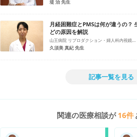
堤 治 先生
月経困難症とPMSは何が違うの？
どの原因を解説
山王病院 リプロダクション・婦人科内視鏡...
久須美 真紀 先生
記事一覧を見る
関連の医療相談が
16
件