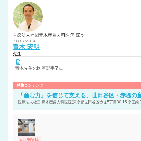
医療法人社団青木産婦人科医院 院長
あおき
ひろあき
青木
宏明
先生
7
青木
先生の医療記事
件
特集コンテンツ
「産む力」を信じて支える、世田谷区・赤堤の
医療法人社団 青木産婦人科医院(東京都世田谷区赤堤5丁目30-15:京王線
Web予約対応