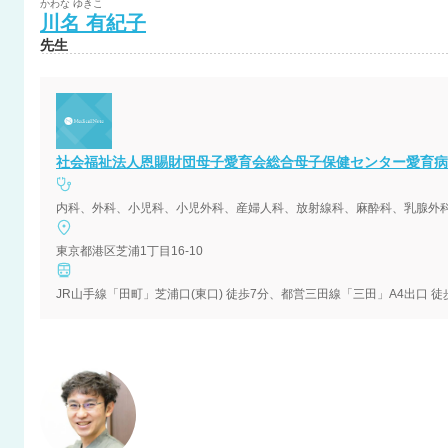
かわな
ゆきこ
川名
有紀子
先生
社会福祉法人恩賜財団母子愛育会総合母子保健センター愛育病
内科、外科、小児科、小児外科、産婦人科、放射線科、麻酔科、乳腺外
東京都港区芝浦1丁目16-10
JR山手線「田町」芝浦口(東口) 徒歩7分、都営三田線「三田」A4出口 徒