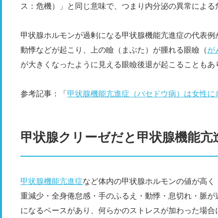
ス：危機）」と同じ意味で、つまり内分泌の異常による
甲状腺ホルモンが過剰になる甲状腺機能亢進症の代表例
動悸などが起こり、上の瞼（まぶた）が腫れる眼瞼（
が
が大きくなったように見える眼瞼後退が起こることもあ
参考記事：「
甲状腺機能亢進症（バセドウ病）は女性に
甲状腺クリーゼだと甲状腺機能亢
甲状腺機能亢進症
など体内の甲状腺ホルモンの値が高く
重減少・全身倦怠感・手のふるえ・動悸・息切れ・脈が
になるベースがあり、何らかのストレスが加わった場合