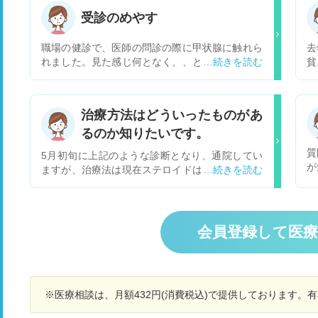
受診のめやす
職場の健診で、医師の問診の際に甲状腺に触れら
去
れました。見た感じ何となく、、という程度の様
貧
子でした。自覚症状がないなら様子見てていい
が
よ。と言われましたが以前も違う受診の際に別医
診
師も今回と同じ様子だったことを思い出したので
他
治療方法はどういったものがあ
気になります。 甲状腺について少し調べてみたの
ま
るのか知りたいです。
ですが理解不足です。 どのような症状があったら
気
受診した方がよいのでしょうか。自分では触って
い
質
5月初旬に上記のような診断となり、通院してい
も分からないと思います。 受診したら、どのよう
は
が
ますが、治療法は現在ステロイドは服用するしか
な検査でどういった治療や予後なのかも教えてい
で
診
ないと言われたので、ステロイドを服用していま
ただけたらと思います。
初
の
す。いつ病名がはっきりするのか、何が原因で病
い
し
名が特定できないのか、治療方法はどの医療機関
ラ
た
でもこの方法しかないのか、相談したいです。
会員登録して医
う
診
日
い
で
き
(
を
ら
※医療相談は、月額432円(消費税込)で提供しております。
関
数
す
病