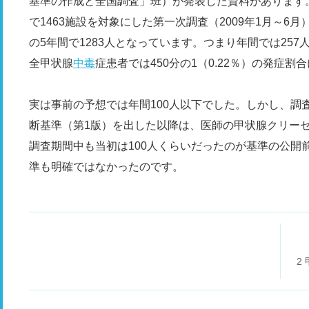
基準の作成と全国調査」班）が発表した資料があります
で1463施設を対象にした第一次調査（2009年1月～6
の5年間で1283人となっています。つまり年間では257人
全甲状腺
中毒
症患者では450分の1（0.22％）の発症割
実は事前の予想では年間100人以下でした。しかし、調査
断基準（第1版）を出した以降は、医師の甲状腺クリー
調査期間中も当初は100人くらいだったのが基準の公開
準も明確ではなかったのです。
2