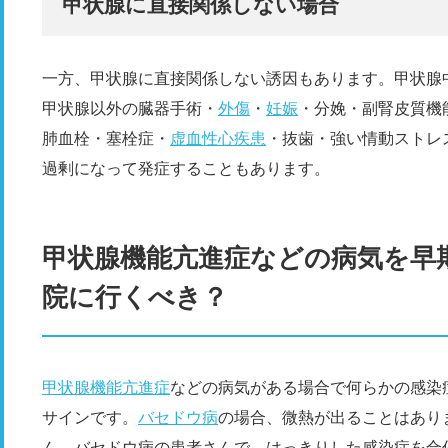
甲状腺に直接関係しない場合
一方、甲状腺に直接関係しない誘因もあります。甲状腺
甲状腺以外の臓器手術・
外傷
・
妊娠
・分娩・副腎皮質機
肺血栓・塞栓症・
虚血性心疾患
・抜歯・強い情動ストレ
過剰になって発症することもあります。
甲状腺機能亢進症などの病気を早
院に行くべき？
甲状腺機能亢進症
などの病気がある場合で何らかの感染
サインです。
バセドウ病
の場合、微熱が出ることはあり
ん。バセドウ病の患者さんで、はっきりした感染症を合