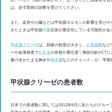
は、必ず医師の診断を受けてください。
また、血管や心臓などは甲状腺ホルモンの影響を受けや
きたときは甲状腺
中毒
症状が重症化している可能性があ
甲状腺クリーゼ
は、頻脈の程度が大きく、
心房細動
など
ーや血液検査で
心不全
の有無や重症度▽胸部X線やCT
量の水がたまる胸水や
肺水腫
などのチェック…が、早期
甲状腺クリーゼの患者数
日本での患者数に関しては2012年6月に私たちのグル