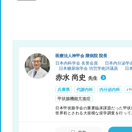
医療法人神甲会 隈病院 院長
日本内科学会 名誉会員
日本内分泌学
日本糖尿病学会 功労学術評議員
日
赤水 尚史
先生
兵庫県
代謝内科
内分泌内科
バ
甲状腺機能亢進症
日本甲状腺学会の重要臨床課題だった甲状
世界初とされる大規模な疫学調査を行って
切な診断基準や治療のガイドラインづくり