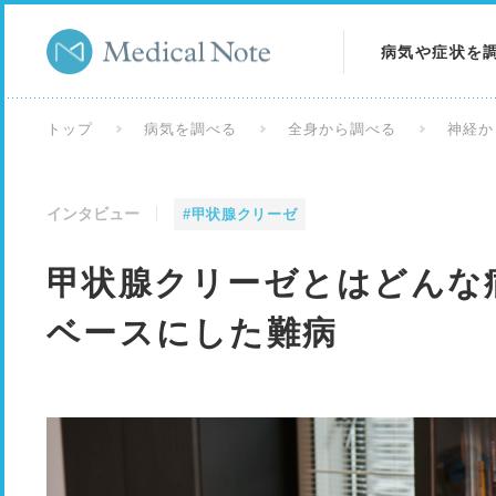
病気や症状を
病気を調べる
トップ
病気を調べる
全身から調べる
神経か
症状を調べる
インタビュー
#甲状腺クリーゼ
検査を調べる
甲状腺クリーゼとはどんな
ベースにした難病