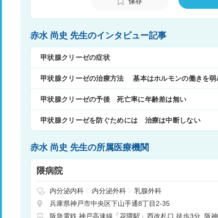
保存
赤水 尚史 先生のインタビュー記事
甲状腺クリーゼの症状
甲状腺クリーゼの治療方法 基本はホルモンの働きを弱
甲状腺クリーゼの予後 死亡率に年齢差は無い
甲状腺クリーゼを防ぐためには 治療は中断しない
赤水 尚史 先生の所属医療機関
隈病院
内分泌内科
内分泌外科
乳腺外科
兵庫県神戸市中央区下山手通8丁目2-35
阪急電鉄 神戸高速線「花隈駅」西改札口 徒歩3分
阪神