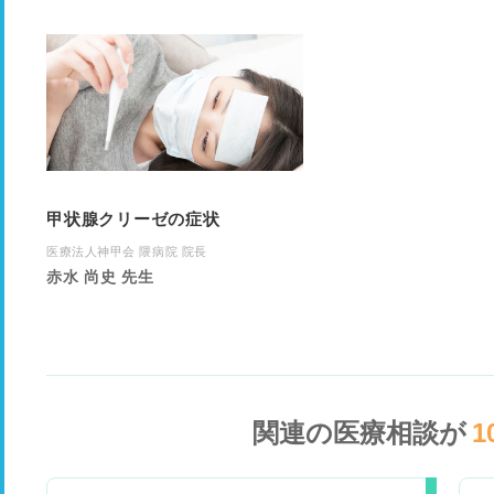
甲状腺クリーゼの症状
医療法人神甲会 隈病院 院長
赤水 尚史 先生
関連の医療相談が
1