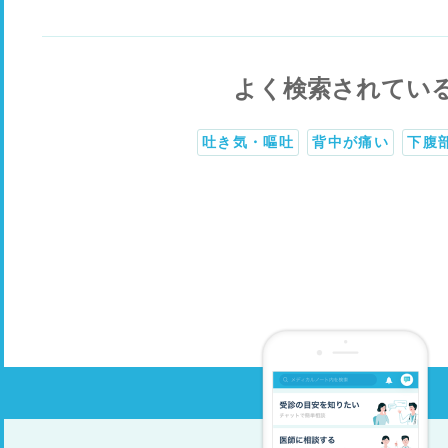
よく検索されてい
吐き気・嘔吐
背中が痛い
下腹