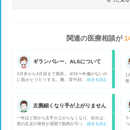
関連の医療相談が
1
ギランバレー、ALSについて
3月末から4月頭まで風邪。 4/15〜外傷がないの
1
に肌がヒリヒリする。腕、背中顔など色々な場
後
所、同時に皮膚の冷感、スースーするような感覚
う
4/30〜手指に力が入りにくい、動かしにくい感覚
感
5/5〜肩こり、筋肉痛 5/7〜筋肉のピクつき、腕の
異
疲れ、体の疲れ、足の脱力感、つっぱる感じ があ
へ
左腕細くなり手が上がりません
ります。 明日脳神経外科でMRIとCTを取ること
撮
になっていますが、ネットで検索してALSを見つ
っ
一年ほど前から左手が上がらなくなり、自分は、
５
けてからノイローゼ気味で全くやる気も起きず、
り
昔の左足の骨折が原因で筋肉が引っ張られて上が
つ
吐き気や喉の渇き、頭痛、食欲もなくなって、毎
異
らんようになったとおもってたんですが、妻が半
と