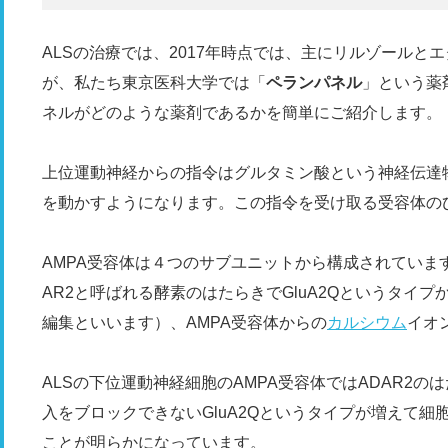
ALSの治療では、2017年時点では、主にリルゾール
が、私たち東京医科大学では「
ペランパネル
」という薬
ネルがどのような薬剤であるかを簡単にご紹介します。
上位運動神経からの指令はグルタミン酸という神経伝達
を動かすようになります。この指令を受け取る受容体のひ
AMPA受容体は４つのサブユニットから構成されています
AR2と呼ばれる酵素のはたらきでGluA2Qというタイプ
編集といいます）、AMPA受容体からの
カルシウム
イオ
ALSの下位運動神経細胞のAMPA受容体ではADAR2
入をブロックできないGluA2Qというタイプが増えて
ことが明らかになっています。