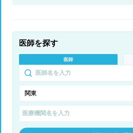
で常に少しかばっているような状態で筋肉も引っ
ょ
張られている感じです炎天下の中仕事してるせい
もあると思うんですが、体重も春の健康診断より
6キロほど前落ちています暑さの何かアドバイス
があれば教えて下さい
医師を探す
医師