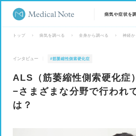
病気や症状を
病気を調べる
トップ
病気を調べる
全身から調べる
神経か
症状を調べる
インタビュー
#筋萎縮性側索硬化症
検査を調べる
ALS（筋萎縮性側索硬化症
−さまざまな分野で行われ
は？