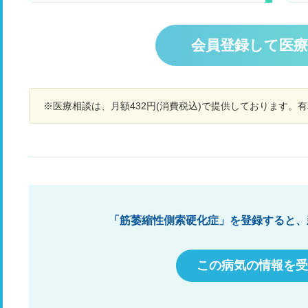
日泣いております。 明日検査してもすぐわかるわ
は
年ほど前だと思うんですが、お父さん左腕が細く
で
けではないですし、時間はかかると思いますがと
言
なって来てるでと言われ自分も左腕が、正面側に
た
にかく不安が解消されず、どう過ごしていいかわ
因
上がらないので肩が横から見てたら左の肩だけ、
す
会員登録して医
かりません。 上記のの症状があればかなり可能性
ギ
重いものを持つと体が傾いておかしな姿勢になっ
と
は高くなるのでしょうか？
ワ
てると言われて、近くの整形外科に行きました。
「
力
そこで三角筋とかその辺が筋肉落ちてるし、首の
来
疑
レントゲン撮影してもらったら頚椎が神経を圧迫
と
に
※医療相談は、月額432円(消費税込)で提供しております。
してるしMRI取りに行って来なさいと言われて診
う
ど
察受けました。MRIの写真でも神経を圧迫してる
し
し
から症状と合致はするがここからは僕では見きれ
活
こ
ないから大学病院の、脊柱外来紹介するからと言
い
き
うことで大学病院の順番を待っていますが、腕が
き
す
細くなってるのが、自分も気になります。神経の
感
S
ややこしい、病気もよく似た症状みたいなので何
等
と
か、他にアドバイスがあればと思います。痺れ
こ
こ
は、たまにエアコンに入ってると手足に感じるん
頻
「筋萎縮性側索硬化症」を登録すると、
ですが、それより筋肉のピクピクするのが気にな
た
ります神経の病気を見てるとALSと言うのが初期
が
症状でぴくつくと書いてあるのが多いのでどうな
足
この病気の情報を受
もんかなぁ怖いなぁと思っているのですが、あと
常
現状では握力は落ちてはいません手先も普通に動
れ
きます左腰左足の外側の筋肉は歩くと重痛い感じ
で