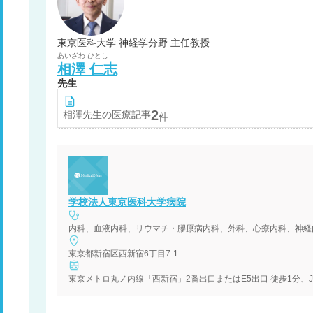
東京医科大学 神経学分野 主任教授
あいざわ
ひとし
相澤
仁志
先生
2
相澤
先生の医療記事
件
学校法人東京医科大学病院
東京都新宿区西新宿6丁目7-1