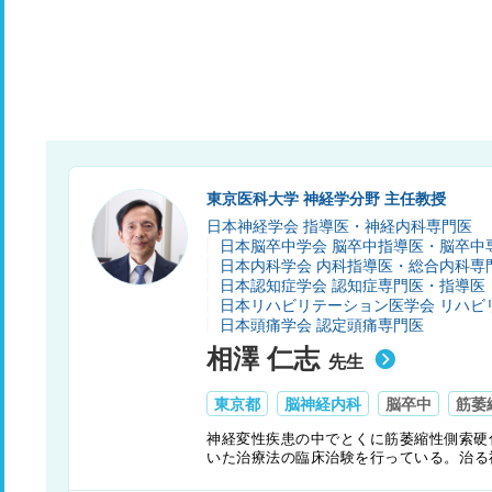
東京医科大学 神経学分野 主任教授
日本神経学会 指導医・神経内科専門医
日本脳卒中学会 脳卒中指導医・脳卒中
日本内科学会 内科指導医・総合内科専
日本認知症学会 認知症専門医・指導医
日本リハビリテーション医学会 リハビ
日本頭痛学会 認定頭痛専門医
相澤 仁志
先生
東京都
脳神経内科
脳卒中
筋萎
神経変性疾患の中でとくに筋萎縮性側索硬
いた治療法の臨床治験を行っている。治る
医局は神経変性疾患と神経免疫疾患、脳卒