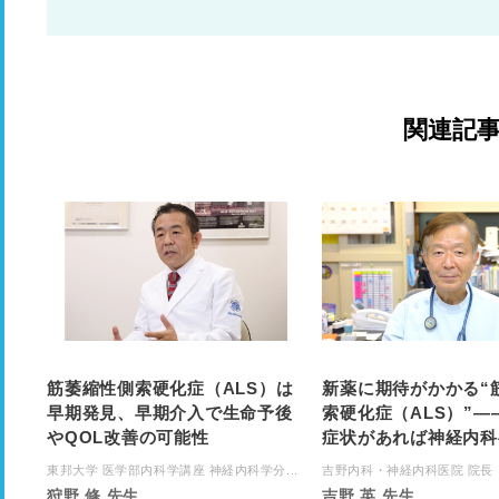
関連記
筋萎縮性側索硬化症（ALS）は
新薬に期待がかかる“
早期発見、早期介入で生命予後
索硬化症（ALS）”―
やQOL改善の可能性
症状があれば神経内科
東邦大学 医学部内科学講座 神経内科学分...
吉野内科・神経内科医院 院長
狩野 修 先生
吉野 英 先生