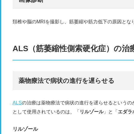
頚椎や脳のMRIを撮影し、筋萎縮や筋力低下の原因とな
ALS（筋萎縮性側索硬化症）の治
薬物療法で病状の進行を遅らせる
ALS
の治療は薬物療法で病状の進行を遅らせるというのが
として使用されているのは、「
リルゾール
」と「
エダラ
リルゾール