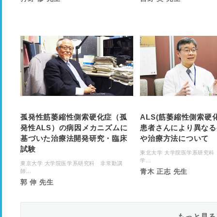
孤発性筋萎縮性側索硬化症（孤
ALS(筋萎縮性側索硬
発性ALS）の病因メカニズムに
患者さんにより異なる
基づいた治療法開発研究・臨床
や治療方法について
試験
東北大学 大学院医学系研究科
学...
東京大学 大学院医学系研究科 非常勤講
青木 正志 先生
師...
郭 伸 先生
もっと見る