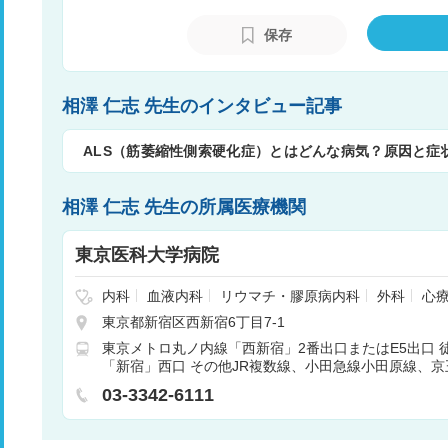
る神経内科医、研究する神経内科医の育成
保存
相澤 仁志 先生のインタビュー記事
ALS（筋萎縮性側索硬化症）とはどんな病気？原因と症
相澤 仁志 先生の所属医療機関
東京医科大学病院
内科
血液内科
リウマチ・膠原病内科
外科
心
脳神経外科
呼吸器内科
呼吸器外科
消化器内科
東京都新宿区西新宿6丁目7-1
内科
心臓血管外科
小児科
小児外科
整形外科
東京メトロ丸ノ内線「西新宿」2番出口またはE5出口 
泌尿器科
産婦人科
眼科
耳鼻咽喉科
リハビ
「新宿」西口 その他JR複数線、小田急線小田原線、
射線科
矯正歯科
歯科口腔外科
麻酔科
乳腺外
新宿線なども利用可能 徒歩10分
尿病内科
代謝内科
内分泌内科
03-3342-6111