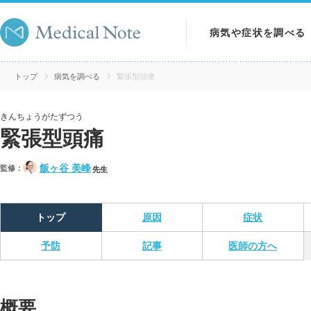
病気や症状を調べる
病気を調べる
トップ
病気を調べる
緊張型頭痛
症状を調べる
きんちょうがたずつう
緊張型頭痛
検査を調べる
飯ヶ谷 美峰
監修：
先生
トップ
原因
症状
予防
記事
医師の方へ
概要