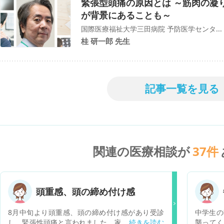
緊張型頭痛の原因とは ～筋肉の凝
が背景にあることも～
国際医療福祉大学三田病院 予防医学センタ...
桂 研一郎 先生
記事一覧を見る
関連の医療相談が
37
件
頭重感、頭の締め付け感
8月中旬より頭重感、頭の締め付け感があり受診
中学生の
し、緊張性頭痛と言われました。家族が病気にな
襲ってく