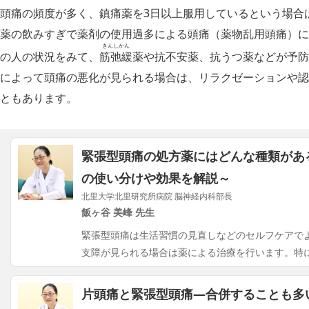
頭痛の頻度が多く、鎮痛薬を3日以上服用しているという場合
薬の飲みすぎで薬剤の使用過多による頭痛（薬物乱用頭痛）に
きんしかん
の人の状況をみて、
筋弛緩
薬や抗不安薬、抗うつ薬などが予防
によって頭痛の悪化が見られる場合は、リラクゼーションや認
ともあります。
緊張型頭痛の処方薬にはどんな種類があ
の使い分けや効果を解説～
北里大学北里研究所病院 脳神経内科部長
飯ヶ谷 美峰 先生
緊張型頭痛は生活習慣の見直しなどのセルフケアで
支障が見られる場合は薬による治療を行います。特に
片頭痛と緊張型頭痛―合併することも多