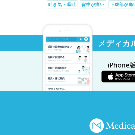
吐き気・嘔吐
背中が痛い
下腹部が痛
メディカ
iPhone