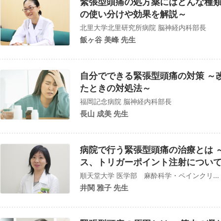
緊張型頭痛の処方薬にはどんな種類
の使い分けや効果を解説～
北里大学北里研究所病院 脳神経内科部長
飯ヶ谷 美峰 先生
自分でできる緊張型頭痛の対策 ～
たときの対処法～
福岡記念病院 脳神経内科部長
長山 成美 先生
病院で行う緊張型頭痛の治療とは 
ス、トリガーポイント注射につい
順天堂大学 医学部 麻酔科学・ペインクリ...
井関 雅子 先生