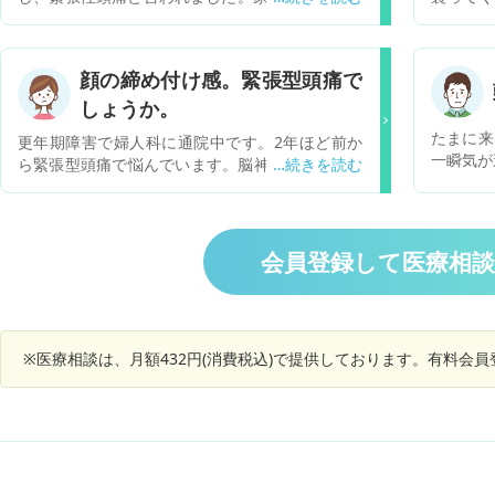
ったこともあり、ストレスからくるものだろうと
痛と診断
の事で、頓服で安定剤を処方していただき一時改
服用する
善しましたが、また9月中旬ごろより症状が出て
生には精
顔の締め付け感。緊張型頭痛で
きました。 薬を服用しないと頭重感と倦怠感が続
を奨めら
しょうか。
くので毎日しんどいです。 現在はあまり思い悩ん
した方が
だり、自分なりにはそこまでストレスを溜めてい
たまに来
更年期障害で婦人科に通院中です。2年ほど前か
るつもりはないのですが、改善しません。 適度に
一瞬気が
ら緊張型頭痛で悩んでいます。脳神経外科でのM
体を動かしたりもしています。 あまり安定剤に頼
寝ている
RIでは異常なしでした。 一か月前にやっと合う漢
らずに治したいのですが、他にどのような治療法
った直後に頭
方薬が見つかりまして効いていました。 数日前か
がありますか？
首の痛み
らまた頭痛が始まりました。 今までより痛みは強
くなった
くないのですが、頭全体の締め付け感がひどいで
会員登録して医療相
医者にス
す。 頬や顎の関節の辺りまで締め付けられてる感
した。 
じで不快です。 鼻周り、耳の辺りもです。 本
いるので
日、耳鼻咽喉科も受診しましたが異常なしでし
方法や緩
た。 更年期のせいか気持ちも不安定です。 その
※医療相談は、月額432円(消費税込)で提供しております。有料会
していな
影響もあるのでしょうか。 緊張型頭痛で顔まで締
め付け感があることはあるのでしょうか。 考えら
れる病気はありますか。 受診するとしたら何科が
いいのでしょうか。 よろしくお願い致します。