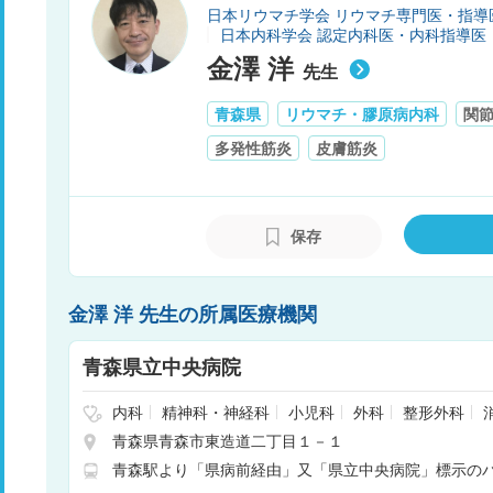
日本リウマチ学会 リウマチ専門医・指導
日本内科学会 認定内科医・内科指導医
金澤 洋
先生
青森県
リウマチ・膠原病内科
関
多発性筋炎
皮膚筋炎
保存
金澤 洋 先生の所属医療機関
青森県立中央病院
内科
精神科・神経科
小児科
外科
整形外科
科
心臓血管外科
皮膚科
泌尿器科
産婦人科
青森県青森市東造道二丁目１－１
リハビリテーション
放射線科
麻酔科
臨床検査・
青森駅より「県病前経由」又「県立中央病院」標示の
歯科口腔外科
形成外科
循環器科
呼吸器内科
療科
血液内科
腫瘍内科・外科
緩和ケア
神経