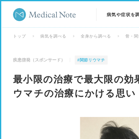
病気や症状を
病気を調べる
トップ
病気を調べる
全身から調べる
骨・関
症状を調べる
疾患啓発（スポンサード）
#関節リウマチ
検査を調べる
最小限の治療で最大限の効
ウマチの治療にかける思い