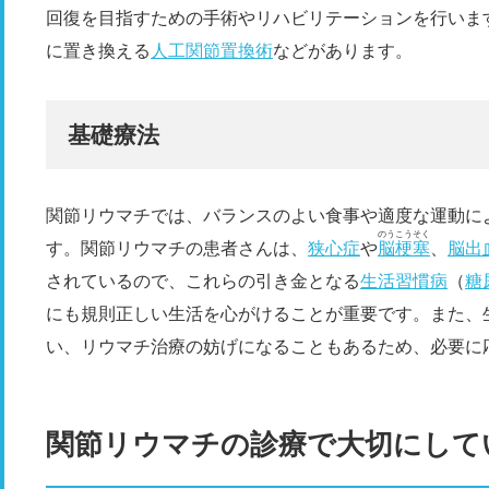
回復を目指すための手術やリハビリテーションを行いま
に置き換える
人工関節置換術
などがあります。
基礎療法
関節リウマチでは、バランスのよい食事や適度な運動に
のうこうそく
す。関節リウマチの患者さんは、
狭心症
や
脳梗塞
、
脳出
されているので、これらの引き金となる
生活習慣病
（
糖
にも規則正しい生活を心がけることが重要です。また、
い、リウマチ治療の妨げになることもあるため、必要に
関節リウマチの診療で大切にして