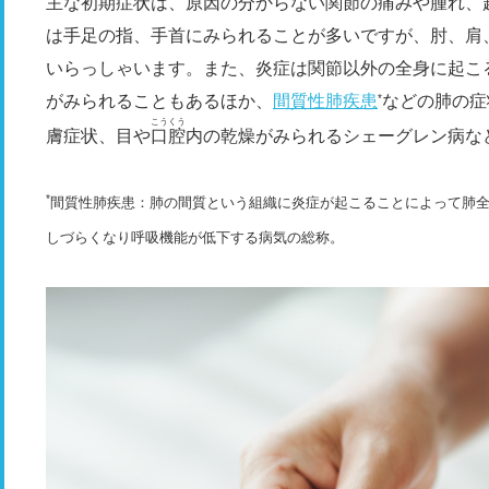
主な初期症状は、原因の分からない関節の痛みや腫れ、
は手足の指、手首にみられることが多いですが、肘、肩
いらっしゃいます。また、炎症は関節以外の全身に起こ
がみられることもあるほか、
間質性肺疾患
などの肺の症
*
こうくう
膚症状、目や
口腔
内の乾燥がみられるシェーグレン病な
*
間質性肺疾患：肺の間質という組織に炎症が起こることによって肺
しづらくなり呼吸機能が低下する病気の総称。