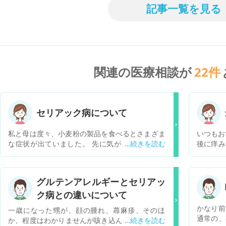
記事一覧を見る
関連の医療相談が
22
件
セリアック病について
私と母は度々、小麦粉の製品を食べるとさまざま
いつもお
な症状が出ていました。 先に気がついたのは母
後に痒み
で、特に多いのは ・胃痛 ・吐き気 ・腹痛 ・便
が出るよ
秘、下痢の繰り返し などです。 母は、病院でセ
か？
リアック病だねと言われました。問診のみです。
グルテンアレルギーとセリアッ
同じ症状が私にもあると伝えると、遺伝するみた
ク病との違いについて
いだから、娘さんも可能性があるかもねと言われ
たそうです。 私は他の病院で、小麦粉の製品を食
かなり前
一歳になった甥が、顔の腫れ、蕁麻疹、そのほ
べるとこういう症状が出ると伝えましたが、特に
通常の、
か、程度はわかりませんが咳き込んだりするなど
これと言った診断などはされていません。 セリア