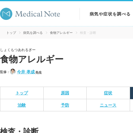
病気や症状を調べる
病気を調べる
トップ
病気を調べる
食物アレルギー
検査・診断
症状を調べる
しょくもつあれるぎー
食物アレルギー
検査を調べる
今井 孝成
監修：
先生
トップ
原因
症状
治験
予防
ニュース
検査・診断