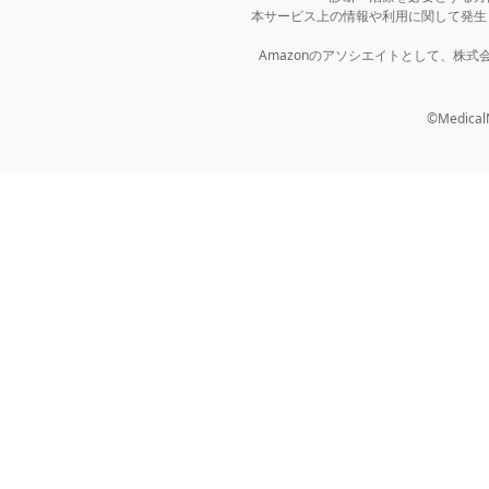
本サービス上の情報や利用に関して発生
Amazonのアソシエイトとして、株
©MedicalNo