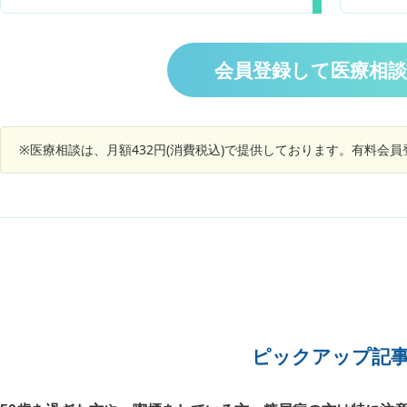
感を覚え
気道の収縮？といったアレルギーっぽい症状が出
ック病かどうか調べようと思うと、保険適用外な
なくなる
て救急搬送されたとの報せを受けました。 搬送時
ため高額な医療費がかかるとか…。 一時期吐き気
ることは
にエピペンを打ったとのことですが、病院にて処
などで全くご飯が食べられなくなったためネット
呼吸が出
置された今は少し症状も緩和しつつあるようで一
会員登録して医療相
で調べたところ、2週間小麦粉を断つことで自己
何か張り
晩入院することになったとのことです。 新しく始
診断ができると書いてあったので実践しました。
が吐き出
めた食べものがパンで、昨日からほんの少量ずつ
すっかり調子が良くなりました。 2週間後に食べ
もありま
開始したところだったようで、まだ診断されてい
た時は、吐き気や震え、動悸などの症状で夜眠れ
断された
ませんが小麦などのアレルギーが疑われると思う
ず、とても辛い思いをしました…。 それからほと
※医療相談は、月額432円(消費税込)で提供しております。有料会
ギーなど
のですが以下の点について教えてください。 ①
んどの小麦粉の製品を食べていません。 今はとて
願いいた
一歳ですが、小麦などのアレルギー症状の検査は
も調子が良いです。 しょっちゅう起こしていた脂
一般的に血液検査ですか？ ②一般的に、アレル
汗の出るようなひどい腹痛も、すっかりなくなり
ギーの検査結果であらわれてこないケースはあり
した。胃痛や吐き気もしばらく起こしていませ
ますか？ ③検索するとセリアック病というのが
ん。 小麦粉を絶った以外何もしていませんが、体
あるようですが、この疾患と小麦アレルギーとの
重が1ヶ月で5kg(現在152cm54kg)減りました。
違いを教えてください いずれにしろ病院での検
グルテン不耐性の可能性が高いと判断して良いの
査、診断結果を待つ必要があるとは思うのですが
でしょうか？ グルテン不耐性ならば、今後も小麦
甥が搬送されたのが二度目で、一度目の搬送時も
粉を食べないようにするしかありませんか？ 小麦
聞く限りではアレルギー症状のようで検査したら
粉を食べないのは、結構辛いこともあります。
しいのですが、そのときは原因の特定までに至ら
なかったようでしたので質問いたしました。 よろ
ピックアップ記
しくお願いします。