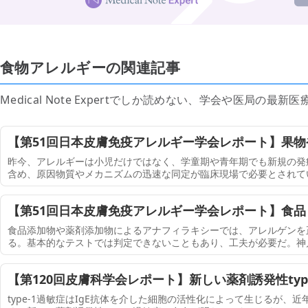
食物アレルギーの関連記事
Medical Note Expertでしか読めない、学会や医局の
【第51回日本皮膚免疫アレルギー学会レポート】果
のメカニズムと見分け方（4000字）
昨今、アレルギーは小児だけではなく、学童期や青年期でも新規の発
含め、原因物質やメカニズムの迅速な同定が臨床現場で必要とされて
科学講座 主任教授／昭和大学病院 皮膚科 診療科長）は、第51回日
【第51回日本皮膚免疫アレルギー学会レポート】食
見逃さないポイントを事例とともに紹介（5000字）
食品添加物や薬剤添加物によるアナフィラキシーでは、アレルゲンを
る。基本的なテストでは判定できないこともあり、工夫が必要だ。神戸
行の鷲尾 健氏は、第51回日本皮膚免疫アレルギー学会総会学術大会（20
【第120回皮膚科学会レポート】新しい薬剤誘発性type
type-1過敏症はIgE抗体を介した細胞の活性化によって生じるが、近