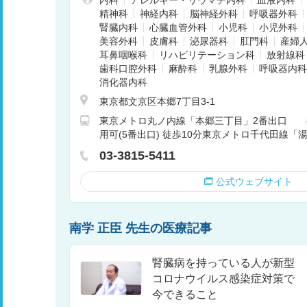
精神科
神経内科
脳神経外科
呼吸器外科
腎臓内科
心臓血管外科
小児科
小児外科
美容外科
皮膚科
泌尿器科
肛門科
産婦
耳鼻咽喉科
リハビリテーション科
放射線科
歯科口腔外科
麻酔科
乳腺外科
呼吸器内科
消化器内科
東京都文京区本郷7丁目3-1
東京メトロ丸ノ内線「本郷三丁目」2番出口 
用可(5番出口) 徒歩10分東京メトロ千代田線「湯
03-3815-5411
公式ウェブサイト
南学 正臣 先生の医療記事
腎臓病を持っている人が新型
コロナウイルス感染症対策で
今できること