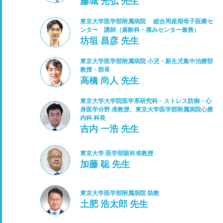
藤城 光弘 先生
東京大学医学部附属病院 総合周産期母子医療セ
ンター 講師（麻酔科・痛みセンター兼務）
坊垣 昌彦 先生
東京大学医学部附属病院 小児・新生児集中治療部
教授・部長
高橋 尚人 先生
東京大学大学院医学系研究科・ストレス防御・心
身医学分野 准教授、東京大学医学部附属病院心療
内科 科長
吉内 一浩 先生
東京大学 医学部眼科准教授
加藤 聡 先生
東京大学医学部附属病院 助教
土肥 浩太郎 先生