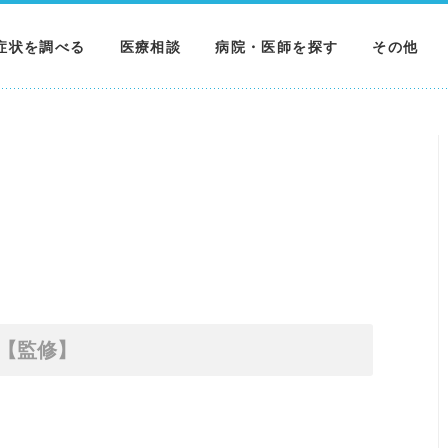
症状を調べる
医療相談
病院・医師を探す
その他
調べる
病院を探す
MNニュー
調べる
医師を探す
NEWS & 
調べる
【監修】