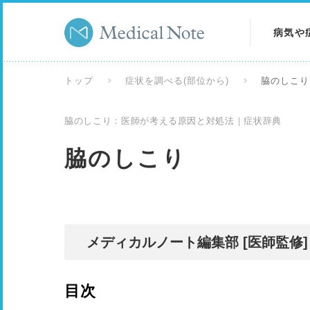
病気や
病気を
トップ
症状を調べる(部位から)
脇のしこり
症状を
脇のしこり：医師が考える原因と対処法｜症状辞典
検査を
脇のしこり
メディカルノート編集部 [医師監修]
目次