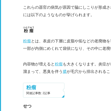
これらの器官の病気が原因で脇にしこりが形成さ
には以下のようなものが挙げられます。
ふんりゅう
粉瘤
粉瘤
とは、表皮の下層に皮脂や垢などの老廃物を
一部が内側にめくれて袋状になり、その中に老廃
内容物が増えると
粉瘤
も大きくなります。炎症が
溜まって、悪臭を伴う
膿
が毛穴から排出されるこ
粉瘤
関連記事数: 2記事
せつ