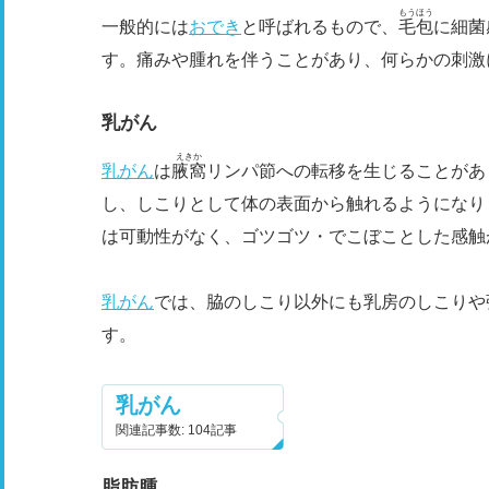
もうほう
一般的には
おでき
と呼ばれるもので、
毛包
に細菌
す。痛みや腫れを伴うことがあり、何らかの刺激
乳がん
えきか
乳がん
は
腋窩
リンパ節への転移を生じることがあ
し、しこりとして体の表面から触れるようになり
は可動性がなく、ゴツゴツ・でこぼことした感触
乳がん
では、脇のしこり以外にも乳房のしこりや
す。
乳がん
関連記事数: 104記事
脂肪腫