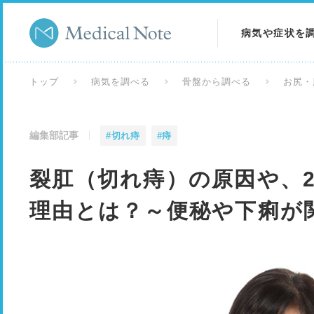
病気や症状を
病気を調べる
トップ
病気を調べる
骨盤から調べる
お尻・
症状を調べる
編集部記事
#切れ痔
#痔
検査を調べる
裂肛（切れ痔）の原因や、2
理由とは？～便秘や下痢が