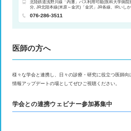
北陸鉄道浅野川線「内灘」バス利用可能(医科大学病院行
リハビリテーション科
内視鏡内科
放射線科
分
JR北陸本線(米原～金沢)「金沢」JR各線、IRいし
矯正歯科
小児歯科
麻酔科
救急科
腫瘍内科
れ バス利用可能(金沢医科大学病院経由) 車25分
病科
076-286-3511
医師の方へ
様々な学会と連携し、日々の診療・研究に役立つ医師向
情報アップデートの場としてぜひご視聴ください。
学会との連携ウェビナー参加募集中