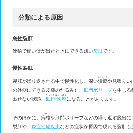
分類による原因
急性裂肛
便秘で硬い便が出たときにできる浅い
裂肛
です。
慢性裂肛
かいよう
裂肛が繰り返される中で慢性化し、深い
潰瘍
や見張りい
の外側にできる皮膚のたるみ）、
肛門ポリープ
を生じる
こうもんきょうさく
出せない状態、
肛門狭窄
になることがあります。
じかく
そのほかに、
痔核
や肛門ポリープなどの繰り返す脱出に
裂肛や、
炎症性腸疾患
などの症状が原因で現れる裂肛も