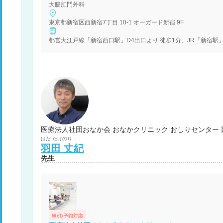
大腸肛門外科
東京都新宿区西新宿7丁目 10-1 オーガード新宿 9F
都営大江戸線「新宿西口駅」D4出口より 徒歩1分、JR「新宿駅
医療法人社団おなか会 おなかクリニック おしりセンター 
はだ
たけのり
羽田
丈紀
先生
Web予約対応