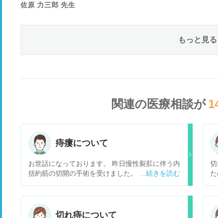
佐原 力三郎 先生
もっと見る
関連の医療相談が
1
痔瘻について
お世話になっております。 昨日慢性裂肛に伴う内
切れ
括約筋の切開の手術を受けました。 その際、元々
た
患っていた裂肛の下に皮下痔瘻を形成しており、
て
追加で痔瘻根治術をされました。 質問ですが、皮
る
下痔瘻は通常の痔瘻と異なり、裂肛が元でなるの
出
でしょうか？ それの手術がもとで、肛門の縁に豆
て
切れ痔について