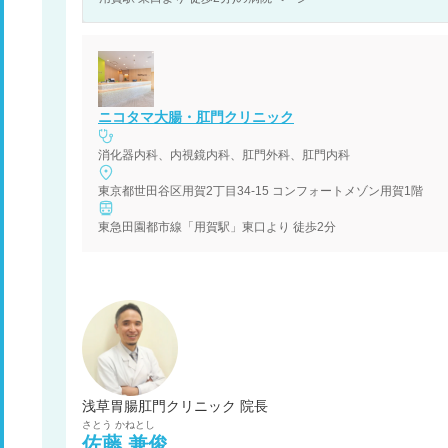
ニコタマ大腸・肛門クリニック
消化器内科、内視鏡内科、肛門外科、肛門内科
東京都世田谷区用賀2丁目34-15 コンフォートメゾン用賀1階
東急田園都市線「用賀駅」東口より 徒歩2分
浅草胃腸肛門クリニック 院長
さとう
かねとし
佐藤
兼俊