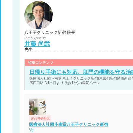
八王子クリニック新宿 院長
いとう
なおたけ
井藤
尚武
先生
特集コンテンツ
日帰り手術にも対応、肛門の機能を守る治
医療法人社団斗南堂 八王子クリニック新宿(東京都新宿区西新宿7丁目
宿西口駅 D4出口より 徒歩1分)の病院ページ
Web予約対応
医療法人社団斗南堂八王子クリニック新宿