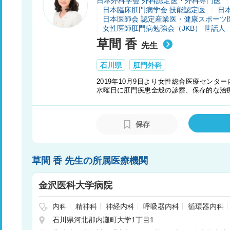
日本外科学会 外科認定医・外科専門医
日本臨床肛門病学会 技能認定医
日
日本医師会 認定産業医・健康スポーツ
女性医師肛門病勉強会（JKB） 世話人
草間 香
先生
石川県
肛門外科
2019年10月9日より女性総合医療センター
水曜日に肛門疾患全般の診察、保存的な治
ります。
保存
草間 香 先生の所属医療機関
金沢医科大学病院
内科
精神科
神経内科
呼吸器内科
循環器内科
科
外科
整形外科
形成外科
脳神経外科
呼吸
石川県河北郡内灘町大学1丁目1
科
小児外科
皮膚科
泌尿器科
産科
婦人科