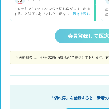
みたいな腫れ物ができました。 この腫れ物は痔瘻
尿
になるのでしょうか？ それとも手術後の腫れ物で
が
１０年前ぐらいからいぼ痔と切れ痔があり、出血
産
様子見でいいですか？ 担当医からそのうち腫れは
が
することは度々ありました。便をしていてきれた
産
小さくなると言われました。 宜しくお願い致しま
後
と思ったときにトイレットペーパーに血がつき、
た
す
か
それから２日後に次の便で痛みはなかったような
ほ
ま
気がしますがトイレットペーパーに血がついてい
は
し
るときがありますが切れ痔ではこういう症状はふ
ぽ
会員登録して医
4
つうですか？
だ
りました
こ
い
し
に
れ
尻
※医療相談は、月額432円(消費税込)で提供しております。
す
後
か
だ
だ
「切れ痔」を登録すると、新着の