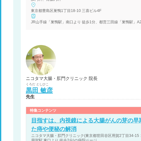
東京都豊島区巣鴨1丁目18-10 三喜ビル4F
JR山手線「巣鴨駅」南口より 徒歩1分、都営三田線「巣鴨駅」A2
ニコタマ大腸・肛門クリニック 院長
くろだ
としひこ
黒田
敏彦
先生
特集コンテンツ
目指すは、内視鏡による大腸がんの芽の早
た痔や便秘の解消
ニコタマ大腸・肛門クリニック(東京都世田谷区用賀2丁目34-15
用賀駅 東口より 徒歩2分)の病院ページ