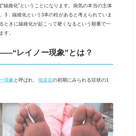
ば“線維化”ということになります。病気の本当の主体
、3．線維化という3本の柱があると考えられていま
るときに線維化が起こって硬くなるという順番で一
ます。
――“レイノー現象”とは？
ー現象
と呼ばれ、
強皮症
の初期にみられる症状の1