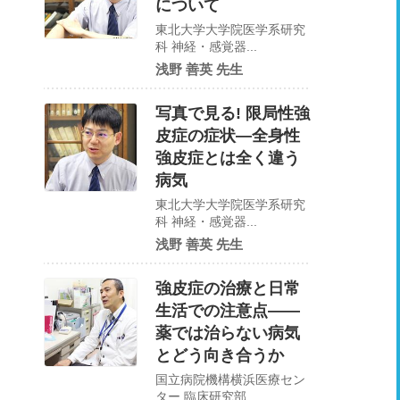
について
東北大学大学院医学系研究
科 神経・感覚器...
浅野 善英 先生
写真で見る! 限局性強
皮症の症状—全身性
強皮症とは全く違う
病気
東北大学大学院医学系研究
科 神経・感覚器...
浅野 善英 先生
強皮症の治療と日常
生活での注意点――
薬では治らない病気
とどう向き合うか
国立病院機構横浜医療セン
ター 臨床研究部...