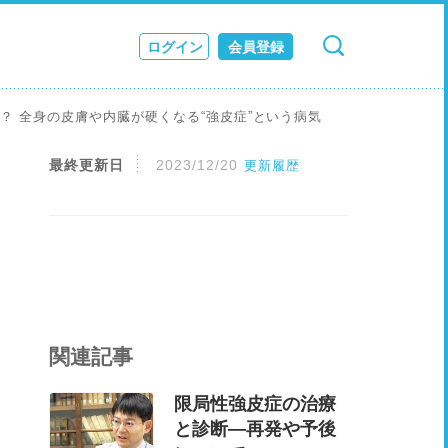
ログイン
会員登録
検索
キャンセル
ス
？ 全身の皮膚や内臓が硬くなる“強皮症”という病気
JOURNAL
最終更新日
2023/12/20
更新履歴
関連記事
限局性強皮症の治療
と診断—再発や予後