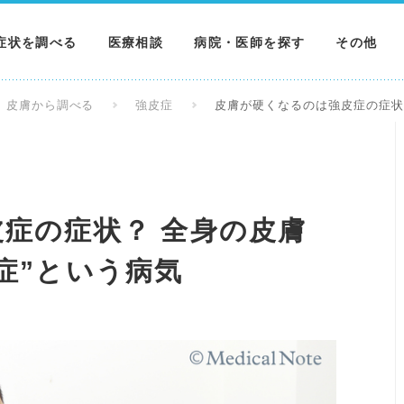
症状を調べる
医療相談
病院・医師を探す
その他
調べる
病院を探す
MNニュー
皮膚から調べる
強皮症
皮膚が硬くなるのは強皮症の症状
調べる
医師を探す
NEWS & 
調べる
症の症状？ 全身の皮膚
症”という病気