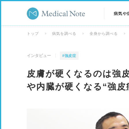
病気や
病気を
トップ
病気を調べる
全身から調べる
症状を
インタビュー
#強皮症
検査を
皮膚が硬くなるのは強皮
や内臓が硬くなる“強皮