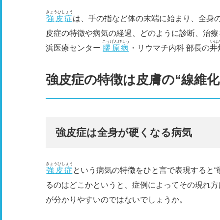
きょうひしょう
強皮症
は、手の指など体の末端に始まり、全身
皮症の特徴や病気の経過、どのように診断、治療
こうげんびょう
いは
浜医療センター
膠原病
・リウマチ内科 部長の
井
強皮症の特徴は皮膚の“線維化
強皮症は全身が硬くなる病気
きょうひしょう
強皮症
という病気の特徴をひと言で表現すると“
るのはどこかというと、症例によってその現れ方
が分かりやすいのではないでしょうか。