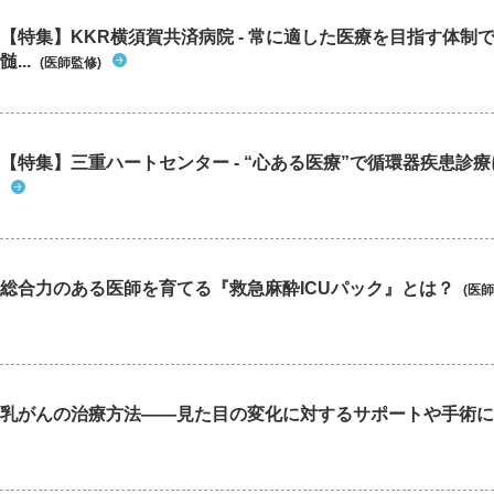
【特集】KKR横須賀共済病院 - 常に適した医療を目指す体制
髄...
(医師監修)
【特集】三重ハートセンター - “心ある医療”で循環器疾患診
総合力のある医師を育てる『救急麻酔ICUパック』とは？
(医師
乳がんの治療方法――見た目の変化に対するサポートや手術に