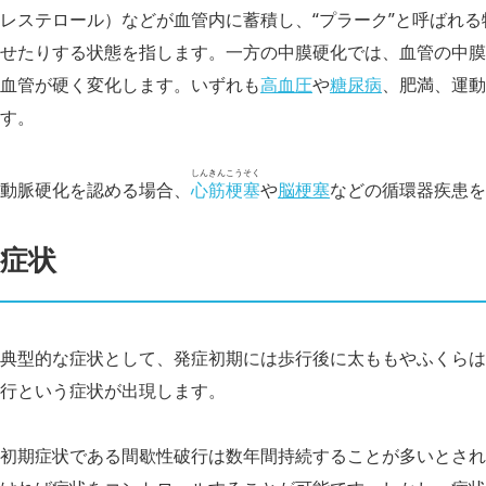
レステロール）などが血管内に蓄積し、“プラーク”と呼ばれ
せたりする状態を指します。一方の中膜硬化では、血管の中膜
血管が硬く変化します。いずれも
高血圧
や
糖尿病
、肥満、運動
す。
しんきんこうそく
動脈硬化を認める場合、
心筋梗塞
や
脳梗塞
などの循環器疾患を
症状
典型的な症状として、発症初期には歩行後に太ももやふくらは
行という症状が出現します。
初期症状である間歇性破行は数年間持続することが多いとされ