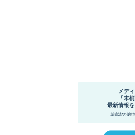
メディ
「末梢
最新情報を
(治療法や治験