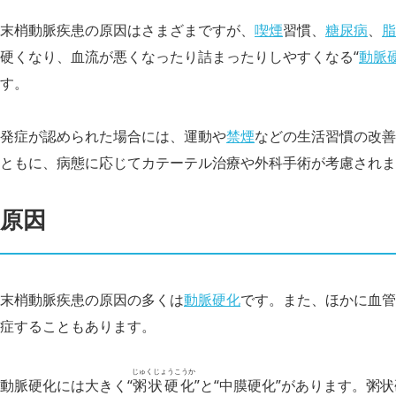
末梢動脈疾患の原因はさまざまですが、
喫煙
習慣、
糖尿病
、
脂
硬くなり、血流が悪くなったり詰まったりしやすくなる“
動脈
す。
発症が認められた場合には、運動や
禁煙
などの生活習慣の改善
ともに、病態に応じてカテーテル治療や外科手術が考慮されま
原因
末梢動脈疾患の原因の多くは
動脈硬化
です。また、ほかに血管
症することもあります。
じゅくじょうこうか
動脈硬化には大きく“
粥状硬化
”と“中膜硬化”があります。粥