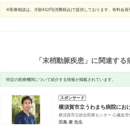
飲み始めたほうがいいでしょうか。朝は150-100
※医療相談は、月額432円(消費税込)で提供しております。有料会
ですが、昨日は昼、夜とも130-85程度で、昨日薬
をもらいましたが、飲むか迷っています。
「末梢動脈疾患」に関連する
特定の医療機関について紹介する情報が掲載されています。
スポンサード
横須賀市立うわまち病院にお
横須賀市立総合医療センター 心臓血管
田島 泰 先生