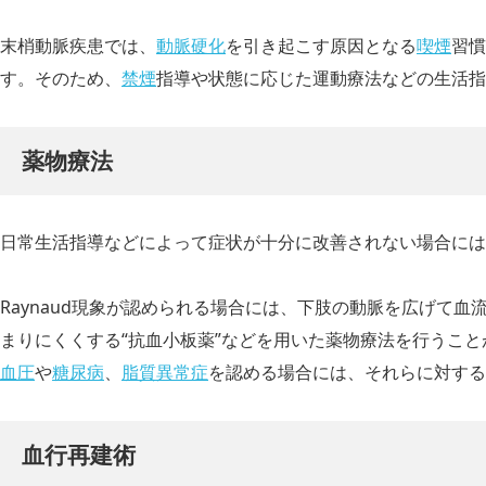
末梢動脈疾患では、
動脈硬化
を引き起こす原因となる
喫煙
習慣
す。そのため、
禁煙
指導や状態に応じた運動療法などの生活指
薬物療法
日常生活指導などによって症状が十分に改善されない場合には
Raynaud現象が認められる場合には、下肢の動脈を広げて血
まりにくくする“抗血小板薬”などを用いた薬物療法を行うこ
血圧
や
糖尿病
、
脂質異常症
を認める場合には、それらに対する
血行再建術