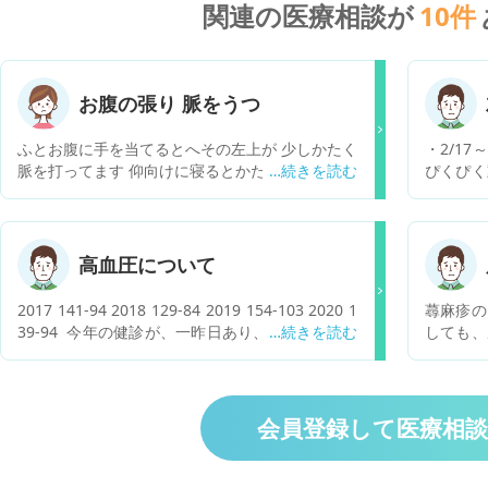
関連の医療相談が
10
件
お腹の張り 脈をうつ
ふとお腹に手を当てるとへその左上が 少しかたく
・2/17
脈を打ってます 仰向けに寝るとかたいのは無くな
ぴくぴく
るんですが 脈は少し感じられます かたいのをマ
いた。 
ッサージするように撫でると 無くなったり場所が
のような
変わったりするんですが これは何かの病気です
左コメカ
か？ 心配性なので調べると腹部動脈瘤て出てきて
1から左
高血圧について
とても不安です 病院に行きたいですが子供が濃厚
痛みにか
接触者なので すぐには行けません その間に破裂
痛み止め
2017 141-94 2018 129-84 2019 154-103 2020 1
蕁麻疹の
しないか不安でたまりません 20代女子でも大動
が、それ
39-94 今年の健診が、一昨日あり、188-118で、
しても、
脈瘤になることありますか？ ちなみにタバコは吸
んな病気
すぐに病院に行くように言われ、かかりつけ医で
今、シャ
わないしお酒全く飲みません
か
水銀計で1時間後に測ったところ、158-96でし
ょうか。
た。1週間１日3回測った値と血液検査の結果で、
薬飲むか決めましょうとのことで、測定しまし
会員登録して医療相
た。朝晩は、平均で145-95でした。コレステロー
ルと脂質がやや高めです。180センチメートル、6
0キロの痩せ型です。薬は飲みたくないですが、