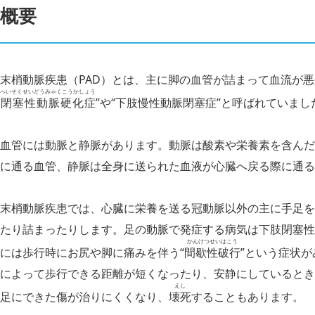
概要
末梢動脈疾患（PAD）とは、主に脚の血管が詰まって血流が悪
へいそくせいどうみゃくこうかしょう
閉塞性動脈硬化症
”や“下肢慢性動脈閉塞症”と呼ばれていまし
血管には動脈と静脈があります。動脈は酸素や栄養素を含んだ
に通る血管、静脈は全身に送られた血液が心臓へ戻る際に通る
末梢動脈疾患では、心臓に栄養を送る冠動脈以外の主に手足を
たり詰まったりします。足の動脈で発症する病気は下肢閉塞性
かんけつせいはこう
には歩行時にお尻や脚に痛みを伴う“
間歇性破行
”という症状
によって歩行できる距離が短くなったり、安静にしているとき
えし
足にできた傷が治りにくくなり、
壊死
することもあります。