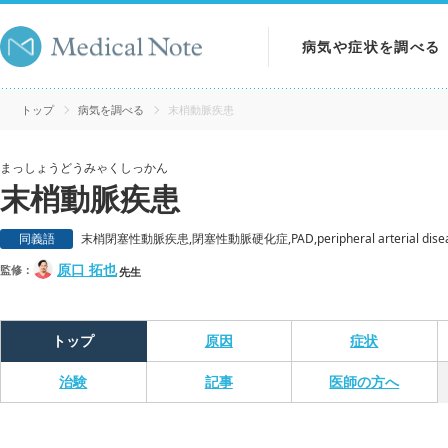
病気や症状を調べる
病気を調べる
トップ
病気を調べる
末梢動脈疾患
症状を調べる
まっしょうどうみゃくしっかん
末梢動脈疾患
検査を調べる
同義語
末梢閉塞性動脈疾患,閉塞性動脈硬化症,PAD,peripheral arterial dise
原口 拓也
監修：
先生
トップ
原因
症状
治験
記事
医師の方へ