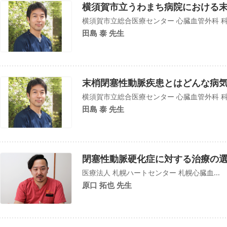
横須賀市立うわまち病院における
横須賀市立総合医療センター 心臓血管外科 
田島 泰 先生
末梢閉塞性動脈疾患とはどんな病気
横須賀市立総合医療センター 心臓血管外科 
田島 泰 先生
閉塞性動脈硬化症に対する治療の
医療法人 札幌ハートセンター 札幌心臓血...
原口 拓也 先生