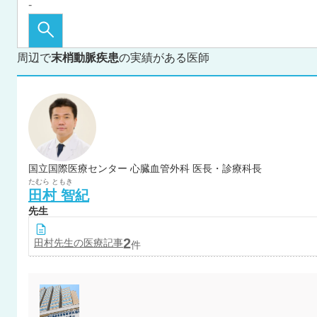
周辺で
末梢動脈疾患
の実績がある医師
国立国際医療センター 心臓血管外科 医長・診療科長
たむら
ともき
田村
智紀
先生
2
田村
先生の医療記事
件