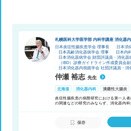
札幌医科大学医学部 内科学講座 消化器内
日本炎症性腸疾患学会 理事長
日本消
日本高齢消化器病学会 理事
日本内
日本消化器病学会 財団評議員・消化器
（IBD）診療ガイドライン作成委員会
日本消化器内視鏡学会 社団評議員・消
仲瀬 裕志
先生
北海道
消化器内科
潰瘍性大腸炎
炎症性腸疾患の病態研究における第一人者
の関連などの研究のみならず、消化器内科
密接な協力体制により患者さんのよりよいQ
保存