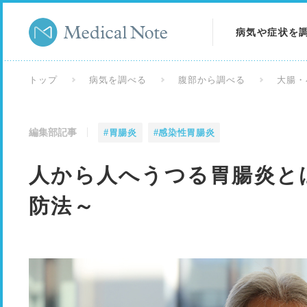
病気や症状を
病気を調べる
トップ
病気を調べる
腹部から調べる
大腸・
症状を調べる
編集部記事
#胃腸炎
#感染性胃腸炎
検査を調べる
人から人へうつる胃腸炎と
防法～