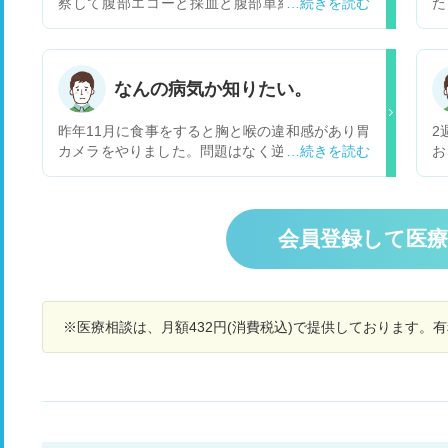
察して腹部エコーと採血と腹部単純CTと触診と
た
肛門に指入れる診察をして異常なしで13日外来で
あ
医師にCT画像見る限り大きな腫瘍はないと言わ
ノ
れ血便は痔だと思うと言われたんですが救急外来
な
で肛門に指入れる診察でしこりや痔はないと言わ
なんの病気か知りたい。
れたのに何故痔だと言ったのか不思議で腹痛の原
因は腸の蠕動運動の活発が原因だと言われまし
昨年11月に食事をすると胸と喉の違和感があり胃
2
た。僕としては親父が大腸がんで今まで大腸カメ
カメラをやりました。問題はなく逆流性食道炎と
お
ラやってなくて毎日怖くて不安で寝れなく食欲な
診断されました。薬を飲んでるのですが改善され
覚
く辛いです。3つ質問ですが1つ目は腹部単純CT
ません。12月になり背中の鈍痛があります。膵臓
が
で進行した大腸ガンは映りますか？2つ目は進行
の病気を疑い、MRI、MRCP、CT検査をしました
は
した大腸がんが映るとしたら何cmくらいから映
が異常ありませんでした。超音波内視鏡検査をし
処
会員登録して医
るのですか？３つ目は腸の蠕動運動が活発で血便
たほうが良いでしょうか。医者は様子見と言われ
が
出ますか？よろしくお願いします。長文失礼しま
てます。 一応、胸の痛みは心電図、CTで異常な
の
した
し、背中の鈍痛は整形外科を受診して骨には異常
が
ありません。
し
※医療相談は、月額432円(消費税込)で提供しております。
り
た
り
す
こ