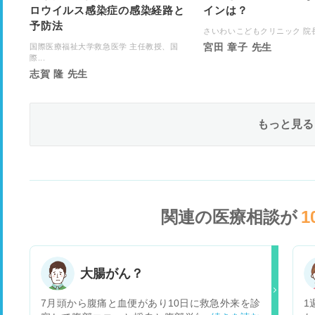
ロウイルス感染症の感染経路と
インは？
予防法
さいわいこどもクリニック 院
宮田 章子 先生
国際医療福祉大学救急医学 主任教授、国
際...
志賀 隆 先生
もっと見る
関連の医療相談が
1
大腸がん？
7月頭から腹痛と血便があり10日に救急外来を診
1