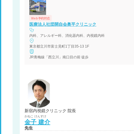
Web予約対応
医療法人社団開自会奥平クリニック
内科、アレルギー科、消化器内科、内視鏡内科
東京都立川市富士見町1丁目35-13 1F
JR青梅線「西立川」南口目の前 徒歩
新宿内視鏡クリニック 院長
かねこ
けんすけ
金子
建介
先生