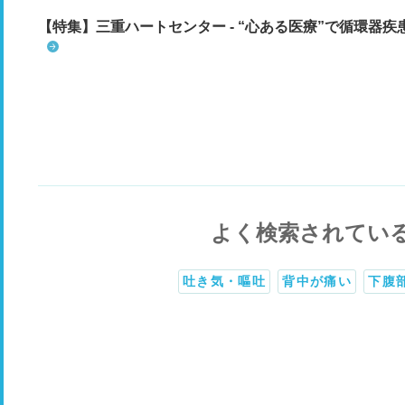
【特集】三重ハートセンター - “心ある医療”で循環器
よく検索されてい
吐き気・嘔吐
背中が痛い
下腹