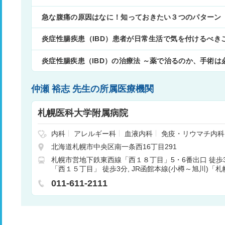
急な腹痛の原因はなに！知っておきたい３つのパターン
炎症性腸疾患（IBD）患者が日常生活で気を付けるべき
ンスが大切～
炎症性腸疾患（IBD）の治療法 ～薬で治るのか、手術
仲瀬 裕志 先生の所属医療機関
札幌医科大学附属病院
内科
アレルギー科
血液内科
免疫・リウマチ内科
神経内科
脳神経外科
呼吸器外科
消化器外科
北海道札幌市中央区南一条西16丁目291
外科
小児科
整形外科
形成外科
皮膚科
泌尿
札幌市営地下鉄東西線「西１８丁目」5・6番出口 徒歩
産婦人科
眼科
耳鼻咽喉科
リハビリテーショ
「西１５丁目」 徒歩3分
JR函館本線(小樽～旭川)「札
科口腔外科
麻酔科
乳腺外科
呼吸器内科
循環
啓明線[51] 医大病院前下車 バス10分
消化器内科
内分泌内科
代謝内科
脳神経内科
011-611-2111
診断科
放射線治療科
精神神経科
総合診療科