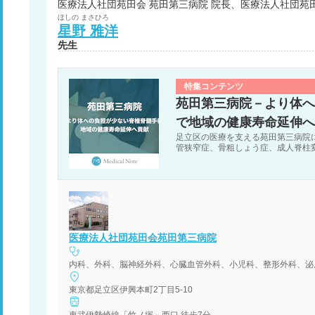
医療法人社団苑田会 苑田第三病院 院長、医療法人社団苑
ほしの
まさひろ
星野
雅洋
先生
特集コンテンツ
苑田第三病院－より体へ
で地域の健康寿命延伸へ
足立区の医療を支える苑田第三病院
管狭窄症、骨粗しょう症、成人脊柱
医療法人社団苑田会苑田第三病院
東京都足立区伊興本町2丁目5-10
東武伊勢崎線「竹ノ塚」西口 徒歩7分