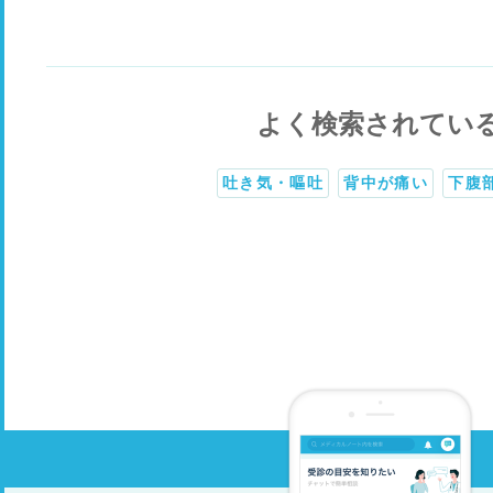
よく検索されてい
吐き気・嘔吐
背中が痛い
下腹