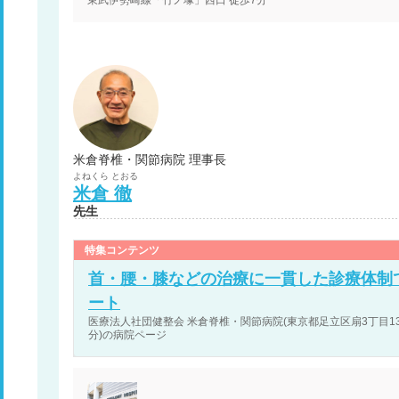
米倉脊椎・関節病院 理事長
よねくら
とおる
米倉
徹
先生
特集コンテンツ
首・腰・膝などの治療に一貫した診療体制
ート
医療法人社団健整会 米倉脊椎・関節病院(東京都足立区扇3丁目13-
分)の病院ページ