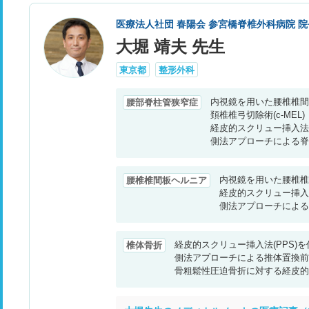
医療法人社団 春陽会 参宮橋脊椎外科病院 院
大堀 靖夫 先生
東京都
整形外科
内視鏡を用いた腰椎椎間板
腰部脊柱管狭窄症
頚椎椎弓切除術(c-MEL)
経皮的スクリュー挿入法(P
側法アプローチによる脊柱固
内視鏡を用いた腰椎椎
腰椎椎間板ヘルニア
経皮的スクリュー挿入法(
側法アプローチによる脊柱
経皮的スクリュー挿入法(PPS)
椎体骨折
側法アプローチによる推体置換前
骨粗鬆性圧迫骨折に対する経皮的バ