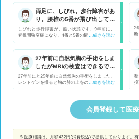
両足に、しびれ。歩行障害があ
り。腰椎の5番が飛び出して寝
ると違和感があります。
2
しびれと歩行障害が、酷い状態です。9年前に、
断
脊椎間狭窄症になり、4番と5番の間から内視鏡手
お
術しました。痛みはありませんが、明らかに5番
ダ
が飛び出しているようです。両足に、しびれがあ
9
り、歩行障害です。レントゲンとMRIを撮りまし
27年前に自然気胸の手術をしま
い
たが、多少、骨が、狭いところはあるが、神経を
胞
したがMRIの検査はできるでし
圧迫していないので腰には、腰椎に関連性がない
年
と診断されました。原因は、何でしょうか？どの
ょうか？
27年前にと25年前に自然気胸の手術をしました。
整
水
ような治療が、必要でしょうか？
レントゲンを撮ると胸の肺の上をの方に棒状の影
投
し
が写ります。 脊柱管狭窄症のため始めてMRI検査
し
は
をしましょうかと言われました。 25〜27年前の
ま
時
金属でMRI検査は可能なのでしょうか？
診
う
会員登録して医
生
お
く
を
脳
※医療相談は、月額432円(消費税込)で提供しております。