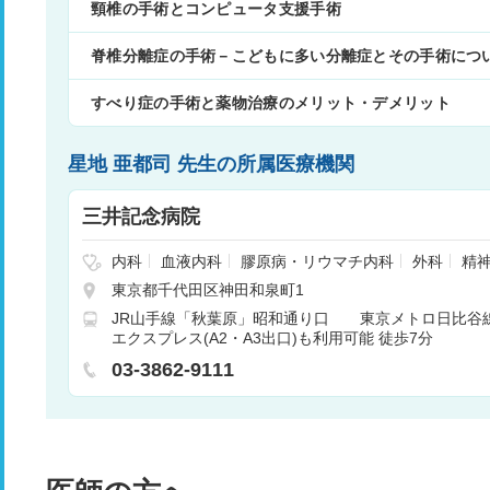
頸椎の手術とコンピュータ支援手術
脊椎分離症の手術－こどもに多い分離症とその手術につ
すべり症の手術と薬物治療のメリット・デメリット
星地 亜都司 先生の所属医療機関
三井記念病院
内科
血液内科
膠原病・リウマチ内科
外科
精
神経外科
呼吸器外科
消化器外科
腎臓内科
心
東京都千代田区神田和泉町1
整形外科
皮膚科
泌尿器科
産婦人科
眼科
JR山手線「秋葉原」昭和通り口 東京メトロ日比谷線
科
歯科口腔外科
麻酔科
乳腺外科
呼吸器内科
エクスプレス(A2・A3出口)も利用可能 徒歩7分
器内科
03-3862-9111