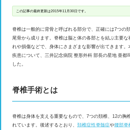
この記事の最終更新は2015年11月30日です。
脊椎は一般的に背骨と呼ばれる部分で、正確には7つの頚
尾骨から成ります。脊椎は脳と体の各部とを結ぶ主要な
れや損傷などで、身体にさまざまな影響が出てきます。
疾患について、三井記念病院 整形外科 部長の星地 亜都
した。
脊椎手術とは
脊椎は身体を支える重要なもので、7つの頚椎、12の胸
れています。後述するとおり、
頚椎症性脊髄症
や
腰部脊