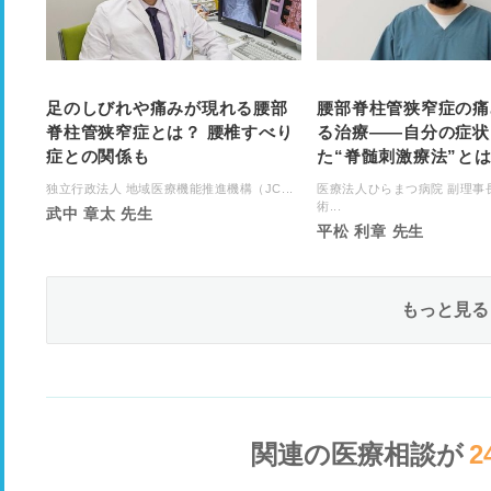
足のしびれや痛みが現れる腰部
腰部脊柱管狭窄症の痛
脊柱管狭窄症とは？ 腰椎すべり
る治療――自分の症状
症との関係も
た“脊髄刺激療法”と
独立行政法人 地域医療機能推進機構（JC...
医療法人ひらまつ病院 副理事
術...
武中 章太 先生
平松 利章 先生
もっと見る
関連の医療相談が
2