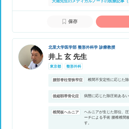
大堀先生のメディカルノートの医療記事（
保存
北里大学医学部 整形外科学 診療教授
井上 玄 先生
東京都
整形外科
椎間不安定性に応じた除
腰部脊柱管狭窄症
病態に応じた除圧術あるい
後縦靱帯骨化症
ヘルニアが生じた部位、圧
椎間板ヘルニア
ーチによる手術 腰椎椎間
す。