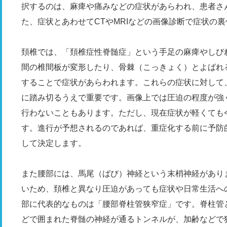
択するのは、麻痺や痛みなどの症状があらわれ、患者さ
た、症状とあわせてCTやMRIなどの画像診断で症状の
頚椎では、「頚椎症性脊髄症」という手足の麻痺やしび
間の椎間板が変形したり、骨棘（こっきょく）とよばれ
することで症状があらわれます。これらの症状に対して
に踏み切るうえで重要です。画像上では圧迫の程度が強
行わないこともあります。ただし、現在症状が軽くても
す。進行が予想されるのであれば、重症化する前に予防
して決定します。
また腰部には、馬尾（ばび）神経という末梢神経があり
いため、頚椎と異なり圧迫があっても症状や日常生活へ
部に代表的なものは「腰部脊柱管狭窄症」です。脊柱管
どで囲まれた脊髄の神経が通るトンネルが、加齢などで