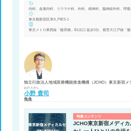
東京都新宿区津久戸町5-1
おの
たかし
小野
貴司
先生
特集コンテンツ
JCHO東京新宿メディ