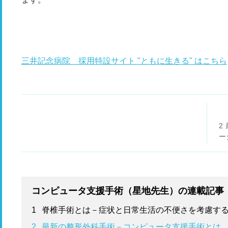
三井記念病院 採用特設サイト "ともに生きる" はこちら
2
ー
コンピュータ支援手術（星地先生）の連載記事
1
脊椎手術とは－症状と日常生活の不便さを考慮す
2
最新の整形外科手術－コンピュータ支援手術とは