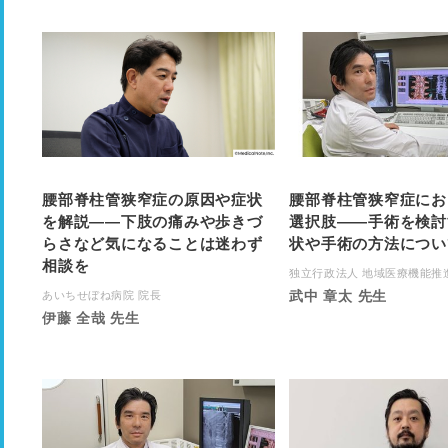
腰部脊柱管狭窄症の原因や症状
腰部脊柱管狭窄症にお
を解説――下肢の痛みや歩きづ
選択肢――手術を検討
らさなど気になることは迷わず
状や手術の方法につい
相談を
独立行政法人 地域医療機能推進機
武中 章太 先生
あいちせぼね病院 院長
伊藤 全哉 先生