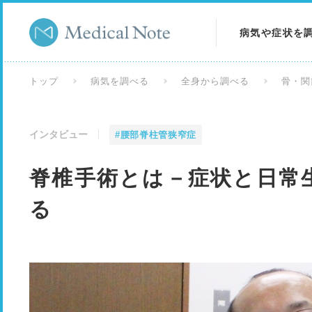
病気や症状を
病気を調べる
トップ
病気を調べる
全身から調べる
骨・関
症状を調べる
インタビュー
#腰部脊柱管狭窄症
検査を調べる
脊椎手術とは－症状と日常
る