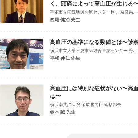
く、頭痛によって高血圧が生じる
宇陀市立病院地域医療センター長 、奈良県...
西尾 健治 先生
高血圧の基準になる数値とは〜診
横浜市立大学附属市民総合医療センター 腎...
平和 伸仁 先生
高血圧には特別な症状がない〜高
は〜
横浜南共済病院 循環器内科 総括部長
鈴木 誠 先生