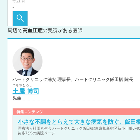
市区町村
周辺で
高血圧症
の実績がある医師
ハートクリニック浦安 理事長、ハートクリニック飯田橋 院長
つちや
ひろし
土屋
博司
先生
特集コンテンツ
小さな不調をとらえて大きな病気を防ぐ、飯田
医療法人社団喜生会 ハートクリニック飯田橋(東京都新宿区新小川町6-40 入
徒歩7分)の病院ページ