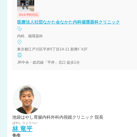
Web予約対応
医療法人社団なかた会なかた内科循環器科クリニック
内科、循環器科
東京都江戸川区平井5丁目14-11 新興ﾋﾞﾙ1F
JR中央・総武線「平井」北口 徒歩1分
池袋はやし胃腸内科外科内視鏡クリニック 院長
はやし
りょうへい
林
竜平
先生