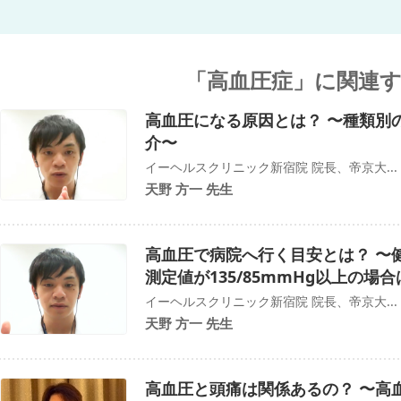
「高血圧症」に関連
高血圧になる原因とは？ 〜種類別
介〜
イーヘルスクリニック新宿院 院長、帝京大...
天野 方一 先生
高血圧で病院へ行く目安とは？ 〜
測定値が135/85mmHg以上の場
イーヘルスクリニック新宿院 院長、帝京大...
天野 方一 先生
高血圧と頭痛は関係あるの？ 〜高