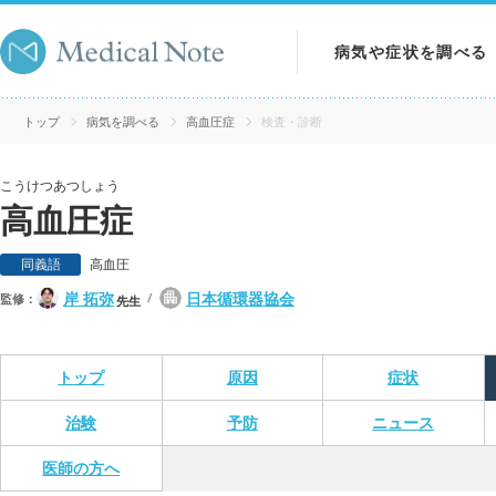
病気や症状を調べる
病気を調べる
トップ
病気を調べる
高血圧症
検査・診断
症状を調べる
こうけつあつしょう
高血圧症
検査を調べる
同義語
高血圧
岸 拓弥
日本循環器協会
監修：
先生
トップ
原因
症状
治験
予防
ニュース
医師の方へ