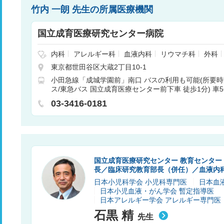
竹内 一朗 先生の所属医療機関
国立成育医療研究センター病院
内科
アレルギー科
血液内科
リウマチ科
外科
神経内科
脳神経外科
腎臓内科
心臓血管外科
東京都世田谷区大蔵2丁目10-1
整形外科
形成外科
皮膚科
泌尿器科
産婦人
小田急線「成城学園前」南口 バスの利用も可能(所要時
科
リハビリテーション科
放射線科
歯科
矯正
ス/東急バス 国立成育医療センター前下車 徒歩1分) 車
酔科
呼吸器内科
循環器内科
消化器内科
免疫
「用賀」成城学園前駅行 国立成育医療センター前下車 徒
03-3416-0181
国立成育医療研究センター 教育センター
長／臨床研究教育部長（併任）／血液内
日本小児科学会 小児科専門医
日本血
日本小児血液・がん学会 暫定指導医
日本アレルギー学会 アレルギー専門医
石黒 精
先生