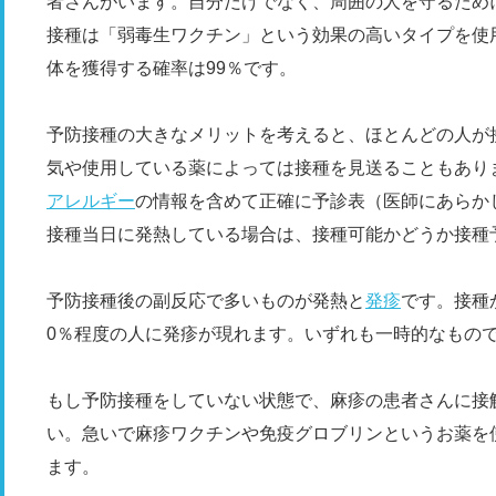
者さんがいます。自分だけでなく、周囲の人を守るため
接種は「弱毒生ワクチン」という効果の高いタイプを使
体を獲得する確率は99％です。
予防接種の大きなメリットを考えると、ほとんどの人が
気や使用している薬によっては接種を見送ることもあり
アレルギー
の情報を含めて正確に予診表（医師にあらか
接種当日に発熱している場合は、接種可能かどうか接種
予防接種後の副反応で多いものが発熱と
発疹
です。接種
0％程度の人に発疹が現れます。いずれも一時的なもの
もし予防接種をしていない状態で、麻疹の患者さんに接
い。急いで麻疹ワクチンや免疫グロブリンというお薬を
ます。