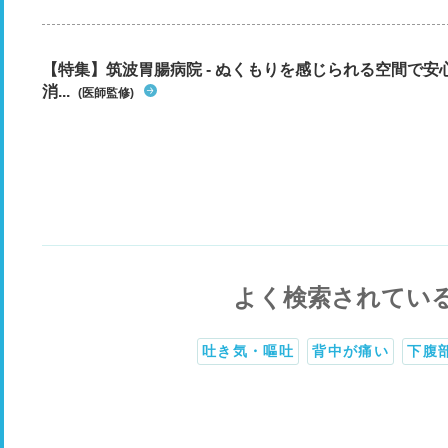
【特集】筑波胃腸病院 - ぬくもりを感じられる空間で
消...
(医師監修)
よく検索されてい
吐き気・嘔吐
背中が痛い
下腹