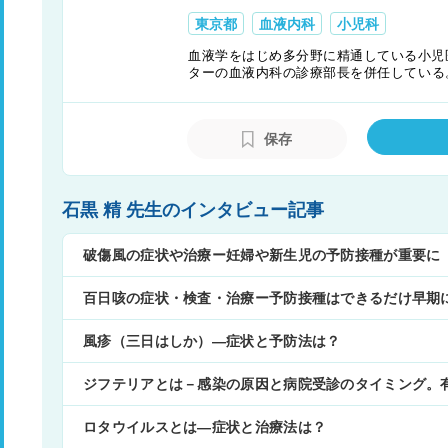
東京都
血液内科
小児科
血液学をはじめ多分野に精通している小児
ターの血液内科の診療部長を併任している
若手医師やメディカルスタッフの育成に力
る。
保存
石黒 精 先生のインタビュー記事
破傷風の症状や治療ー妊婦や新生児の予防接種が重要に
百日咳の症状・検査・治療ー予防接種はできるだけ早期
風疹（三日はしか）―症状と予防法は？
ジフテリアとは－感染の原因と病院受診のタイミング。
ロタウイルスとは―症状と治療法は？