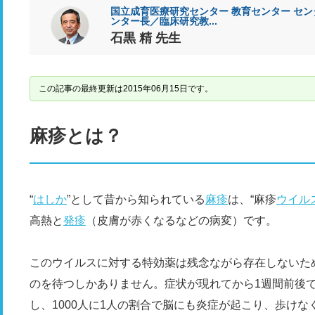
国立成育医療研究センター 教育センター セン
ンター長／臨床研究教...
石黒 精 先生
この記事の最終更新は2015年06月15日です。
麻疹とは？
“
はしか
”として昔から知られている
麻疹
は、“麻疹
ウイル
高熱と
発疹
（皮膚が赤くなるなどの病変）です。
このウイルスに対する特効薬は残念ながら存在しないた
のを待つしかありません。症状が現れてから1週間前後
し、1000人に1人の割合で脳にも炎症が起こり、歩け