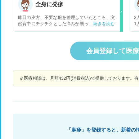
た。 このような場合、通常、抗体検査をして抗体
範
全身に発疹
の有無を確認してから接種の検討をするのでしょ
あ
うか。それとも切れている前提で抗体検査はせず
で
昨日の夕方、不要な服を整理していたところ、突
2
接種をするのでしょうか。ご助言いただけますと
抗
然背中にチクチクとした痒みが襲って掻いても治
1
幸いです。
の
らず濡れたタオルで拭くとおさまりました。その
風
は
時に気づいたんですが、背中の腕の付け根と両腕
疹
の
に赤い湿疹ができているのに気づきました。 検索
か
しましたが、りんご病の発疹に似ています。 母に
が
会員登録して医
聞いたところ、りんご病にはなっていないようで
で
す。 お風呂に入るとお腹と足にもできて、腕も赤
直
みが増しました。ボコボコしていません。 朝起き
は
ると腕全体が赤くなっていて熱を持っていまし
め
※医療相談は、月額432円(消費税込)で提供しております。
た。 体のだるさと、頭痛があります。 二週間く
予
らい風邪の症状があり、良くなってきたところで
ー
す。 熱はありません。関節も痛くないです。 今
了
は発疹は薄くなっています。 今日病院に行こうと
か
思いましたが怠くていけませんでした。 りんご病
予
でしょうか？なんの原因が考えられますか？
す
「麻疹」を登録すると、新着の