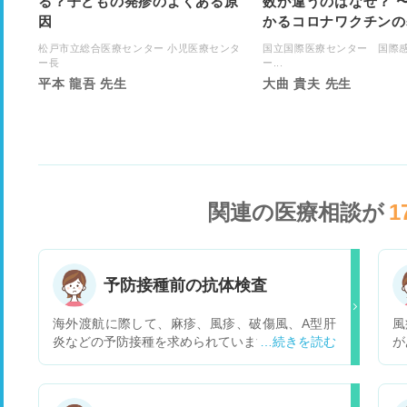
る？子どもの発疹のよくある原
数が違うのはなぜ？ 
因
かるコロナワクチンの
松戸市立総合医療センター 小児医療センタ
国立国際医療センター 国際
ー長
ー...
平本 龍吾 先生
大曲 貴夫 先生
関連の医療相談が
1
予防接種前の抗体検査
海外渡航に際して、麻疹、風疹、破傷風、A型肝
風
炎などの予防接種を求められています。 過去の接
が
種歴はありますが、一般的に言われている持続期
数
間は過ぎてしまっています。 麻疹/風疹に関して
疹
は接種歴あるものの1回しか摂取していませでし
な