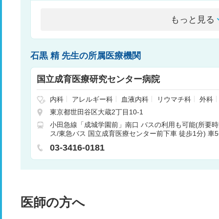
もっと見る
石黒 精 先生の所属医療機関
国立成育医療研究センター病院
内科
アレルギー科
血液内科
リウマチ科
外科
神経内科
脳神経外科
腎臓内科
心臓血管外科
東京都世田谷区大蔵2丁目10-1
整形外科
形成外科
皮膚科
泌尿器科
産婦人
小田急線「成城学園前」南口 バスの利用も可能(所要時
科
リハビリテーション科
放射線科
歯科
矯正
ス/東急バス 国立成育医療センター前下車 徒歩1分) 車
酔科
呼吸器内科
循環器内科
消化器内科
免疫
「用賀」成城学園前駅行 国立成育医療センター前下車 徒
03-3416-0181
医師の方へ