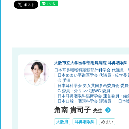
大阪市立大学医学部附属病院 耳鼻咽喉科
日本耳鼻咽喉科頭頸部外科学会 代議員・
日本めまい平衡医学会 代議員・疫学委
会 委員
日本耳科学会 男女共同参画委員会 委
G 委員・外リンパ瘻WG 委員
日本耳鼻咽喉科臨床学会 運営委員・編
日本口腔・咽頭科学会 評議員
日本
角南 貴司子
先生
大阪府
耳鼻咽喉科
めまい