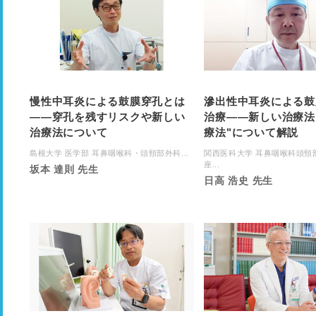
慢性中耳炎による鼓膜穿孔とは
滲出性中耳炎による鼓
――穿孔を残すリスクや新しい
治療――新しい治療法
治療法について
療法"について解説
島根大学 医学部 耳鼻咽喉科・頭頸部外科...
関西医科大学 耳鼻咽喉科頭頸
座...
坂本 達則 先生
日高 浩史 先生