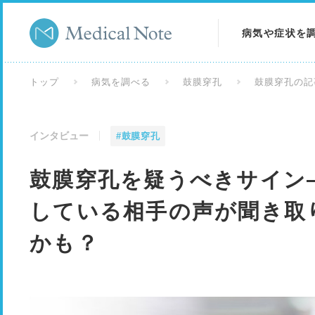
病気や症状を
病気を調べる
トップ
病気を調べる
鼓膜穿孔
鼓膜穿孔の記
症状を調べる
インタビュー
#鼓膜穿孔
検査を調べる
鼓膜穿孔を疑うべきサイン
している相手の声が聞き取
かも？