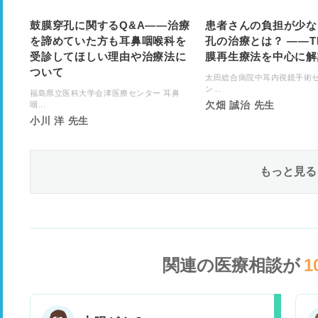
鼓膜穿孔に関するQ&A――治療
患者さんの負担が少な
を諦めていた方も耳鼻咽喉科を
孔の治療とは？ ――T
受診してほしい理由や治療法に
膜再生療法を中心に解
ついて
太田総合病院中耳内視鏡手術セ
ン...
福島県立医科大学会津医療センター 耳鼻
欠畑 誠治 先生
咽...
小川 洋 先生
もっと見る
関連の医療相談が
1