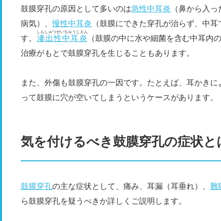
鼓膜穿孔の原因として多いのは
急性中耳炎
（鼻から入っ
病気）、
慢性中耳炎
（鼓膜にできた穿孔が治らず、中耳
しんしゅつせいちゅうじえん
す。
滲出性中耳炎
（鼓膜の中に水や細菌を含む中耳内
治療がもとで鼓膜穿孔を生じることもあります。
また、外傷も鼓膜穿孔の一因です。たとえば、耳かきに
って鼓膜に穴が空いてしまうというケースがあります。
気を付けるべき鼓膜穿孔の症状と
鼓膜穿孔
の主な症状として、痛み、耳漏（耳垂れ）、
難
ら鼓膜穿孔を疑うべきか詳しくご説明します。