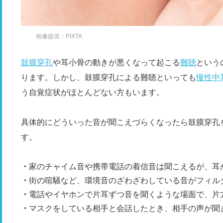
画像提供：PIXTA
鼓膜穿孔
や耳小骨の動きが悪くなって起こる
難聴
という
ります。しかし、鼓膜穿孔による難聴といっても
慢性中
う自覚症状がほとんどない方もいます。
具体的にどういった音が聞こえづらくなったら鼓膜穿孔
す。
家のチャイム音や携帯電話の着信音は聞こえるが、耳
街の喧騒など、環境音のざわざわしている音がフィル
電話やイヤホンで片耳ずつ音を聞くような場面で、片
マスクをしている相手と会話したとき、相手の声が聞