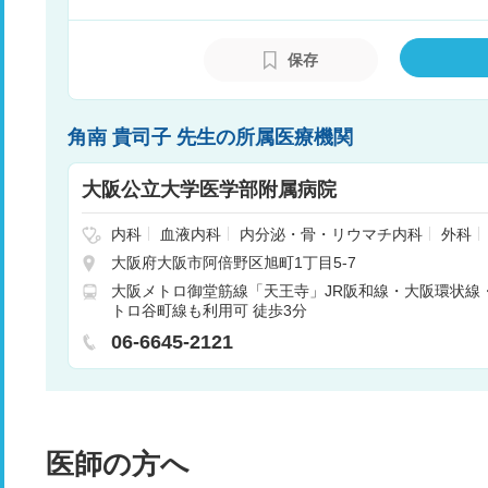
保存
角南 貴司子 先生の所属医療機関
大阪公立大学医学部附属病院
内科
血液内科
内分泌・骨・リウマチ内科
外科
脳神経外科
呼吸器外科
消化器外科
腎臓内科
大阪府大阪市阿倍野区旭町1丁目5-7
児科
小児外科
整形外科
形成外科
皮膚科
泌
大阪メトロ御堂筋線「天王寺」JR阪和線・大阪環状線
眼科
耳鼻咽喉科
リハビリテーション科
放射線科
トロ谷町線も利用可 徒歩3分
麻酔科
乳腺外科
呼吸器内科
循環器内科
消化
06-6645-2121
医師の方へ