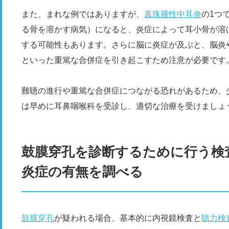
また、まれな例ではありますが、
真珠腫性中耳炎
の1つ
る骨を溶かす病気）になると、炎症によって耳小骨が溶
する可能性もあります。さらに脳に炎症が及ぶと、脳炎
といった重篤な合併症を引き起こすため注意が必要です
難聴の進行や重篤な合併症につながる恐れがあるため、
は早めに耳鼻咽喉科を受診し、適切な治療を受けましょ
鼓膜穿孔を診断するために行う検
炎症の有無を調べる
鼓膜穿孔
が疑われる場合、基本的に内視鏡検査と
聴力検