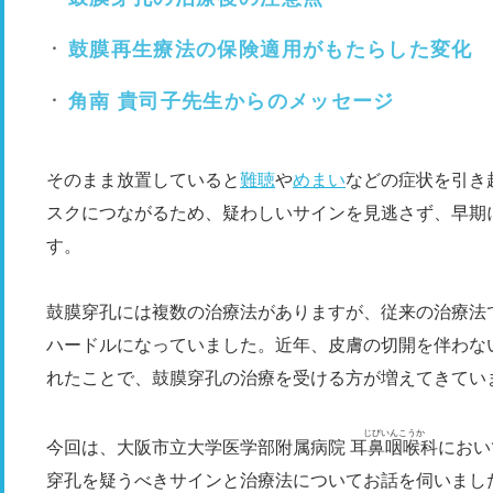
鼓膜再生療法の保険適用がもたらした変化
角南 貴司子先生からのメッセージ
そのまま放置していると
難聴
や
めまい
などの症状を引き
スクにつながるため、疑わしいサインを見逃さず、早期
す。
鼓膜穿孔には複数の治療法がありますが、従来の治療法
ハードルになっていました。近年、皮膚の切開を伴わない
れたことで、鼓膜穿孔の治療を受ける方が増えてきてい
じびいんこうか
今回は、大阪市立大学医学部附属病院
耳鼻咽喉科
におい
穿孔を疑うべきサインと治療法についてお話を伺いまし