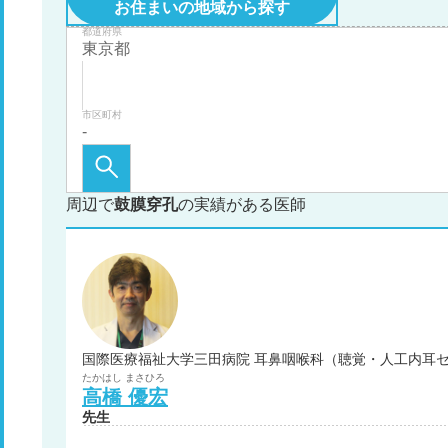
お住まいの地域から探す
都道府県
市区町村
周辺で
鼓膜穿孔
の実績がある医師
国際医療福祉大学三田病院 耳鼻咽喉科（聴覚・人工内耳セ
たかはし
まさひろ
高橋
優宏
先生