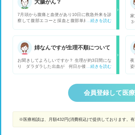
大腸がん？
7月頭から腹痛と血便があり10日に救急外来を診
家
察して腹部エコーと採血と腹部単純CTと触診と
３
肛門に指入れる診察をして異常なしで13日外来で
度
医師にCT画像見る限り大きな腫瘍はないと言わ
月
れ血便は痔だと思うと言われたんですが救急外来
た
で肛門に指入れる診察でしこりや痔はないと言わ
と
姉なんですが生理不順について
れたのに何故痔だと言ったのか不思議で腹痛の原
た
因は腸の蠕動運動の活発が原因だと言われまし
ミ
お聞きしてよろしいですか？ 生理が約3日間にな
夜
た。僕としては親父が大腸がんで今まで大腸カメ
少
り ダラダラした出血が 何日か後に一度ありま
姿
ラやってなくて毎日怖くて不安で寝れなく食欲な
発
す。 子宮頚がんの検査は異常なしです。 かたこ
がた
く辛いです。3つ質問ですが1つ目は腹部単純CT
と
りがひどくて困っているそうです。 48歳なので
目
で進行した大腸ガンは映りますか？2つ目は進行
方
閉経前の減少でしょうか？ 健康のため検査は年に
早
した大腸がんが映るとしたら何cmくらいから映
ナ
何度かしていてクリアしています。 更年期にさし
す
会員登録して医
るのですか？３つ目は腸の蠕動運動が活発で血便
日
かかたる前の閉経の出血不順でしょうか？ お忙し
出ますか？よろしくお願いします。長文失礼しま
の
いところすみません。 出来れば早めにお聞きした
した
毎
いと申しております。 お手隙の際にお返事下さる
べ
とありがたいです。よろしくお願い致します。
る
※医療相談は、月額432円(消費税込)で提供しております。
す
幸