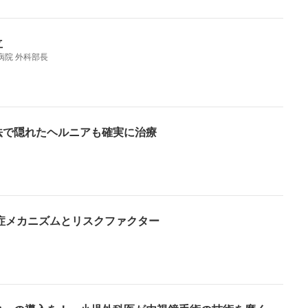
立
病院 外科部長
鏡法で隠れたヘルニアも確実に治療
症メカニズムとリスクファクター