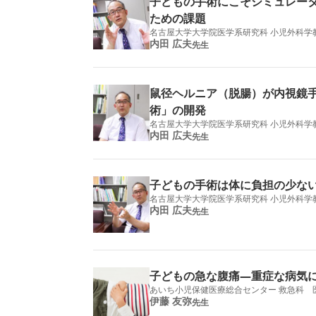
子どもの手術にこそシミュレー
ための課題
名古屋大学大学院医学系研究科 小児外科学
内田 広夫
先生
鼠径ヘルニア（脱腸）が内視鏡
術」の開発
名古屋大学大学院医学系研究科 小児外科学
内田 広夫
先生
子どもの手術は体に負担の少な
名古屋大学大学院医学系研究科 小児外科学
内田 広夫
先生
子どもの急な腹痛―重症な病気
あいち小児保健医療総合センター 救急科 
伊藤 友弥
先生