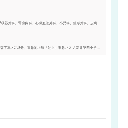
内科、血液内科、外科、精神科、脳神経外科、呼吸器外科、腎臓内科、心臓血管外科、小児科、整形外科、皮膚科、泌尿器科、産婦人科、眼科、耳鼻咽喉科、リハビリテーション科、放射線科、麻酔科、呼吸器内科、循環器内科、緩和ケア内科、消化器内科、糖尿病内科、内分泌内科、脳神経内科、病理診断科
JR京浜東北線「大森」西口 東急バス 大田文化の森下車 バス8分、東急池上線「池上」東急バス 入新井第四小学校前下車 バス10分