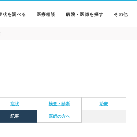
症状を調べる
医療相談
病院・医師を探す
その他
調べる
病院を探す
MNニュー
覧
調べる
医師を探す
NEWS & 
調べる
症状
検査・診断
治療
記事
医師の方へ