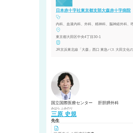
日本赤十字社東京都支部大森赤十字病院
東京都大田区中央4丁目30-1
国立国際医療センター 肝胆膵外科
みはら
ふみのり
三原
史規
先生