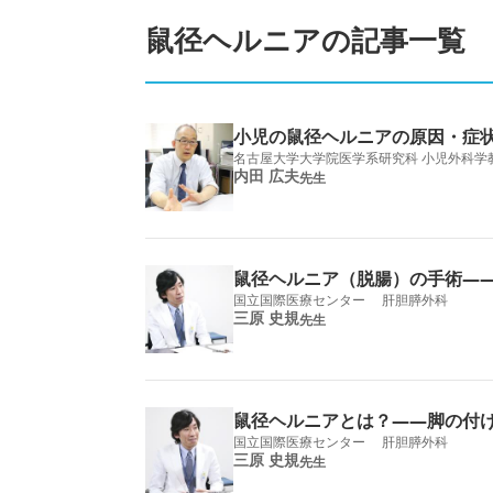
鼠径ヘルニアの記事一覧
小児の鼠径ヘルニアの原因・症
名古屋大学大学院医学系研究科 小児外科学
内田 広夫
先生
鼠径ヘルニア（脱腸）の手術―
国立国際医療センター 肝胆膵外科
三原 史規
先生
鼠径ヘルニアとは？――脚の付
国立国際医療センター 肝胆膵外科
三原 史規
先生