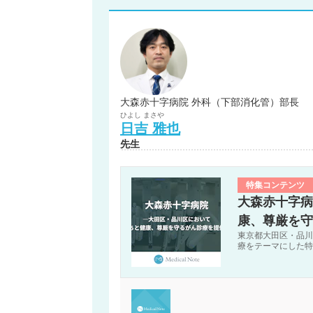
大森赤十字病院 外科（下部消化管）部長
ひよし
まさや
日吉
雅也
先生
特集コンテンツ
大森赤十字病
康、尊厳を守
東京都大田区・品川
療をテーマにした特