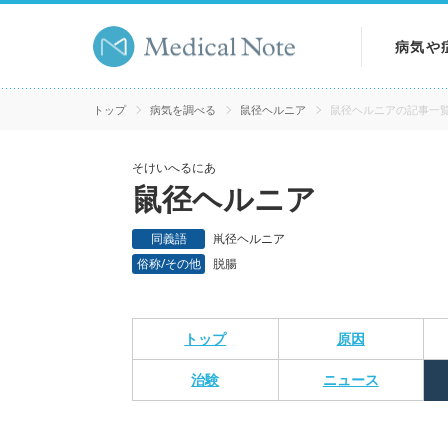
病気や
病気を
トップ
病気を調べる
鼠径ヘルニア
鼠径ヘルニアの記事一
症状を
そけいへるにあ
鼠径ヘルニア
検査を
同義語
鼡径ヘルニア
俗称/その他
脱腸
トップ
原因
治験
ニュース