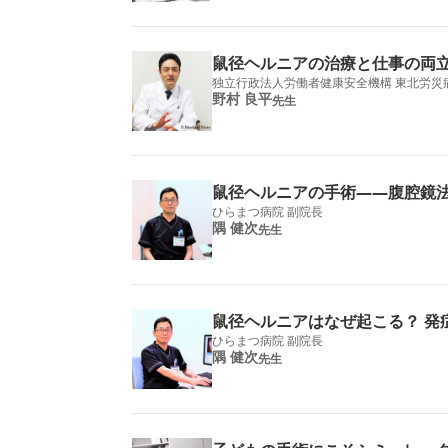
鼠径ヘルニアの治療と仕事の両
独立行政法人労働者健康安全機構 東北労災
野村 良平
先生
鼠径ヘルニアの手術――​​腹腔
ひらまつ病院 副院長
隅 健次
先生
鼠径ヘルニアはなぜ起こる？ 発
ひらまつ病院 副院長
隅 健次
先生