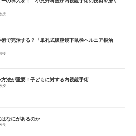
ターの導入を！ 小児外科医が内視鏡手術の技術を磨く
教授
手術で完治する？「単孔式腹腔鏡下鼠径ヘルニア根治
教授
い方法が重要！子どもに対する内視鏡手術
教授
にはなにがあるのか
医長