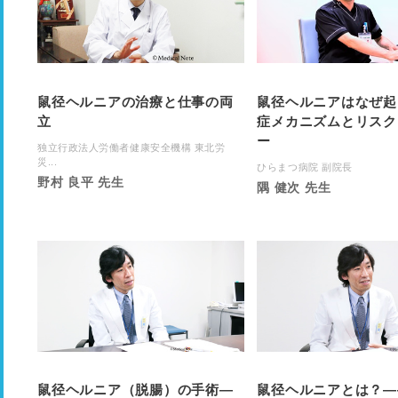
鼠径ヘルニアの治療と仕事の両
鼠径ヘルニアはなぜ起
立
症メカニズムとリスク
ー
独立行政法人労働者健康安全機構 東北労
災...
ひらまつ病院 副院長
野村 良平 先生
隅 健次 先生
鼠径ヘルニア（脱腸）の手術―
鼠径ヘルニアとは？―