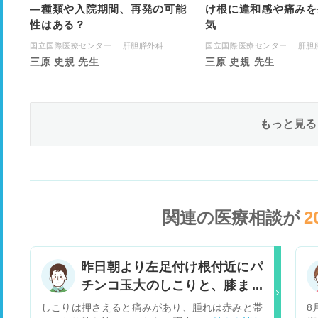
―種類や入院期間、再発の可能
け根に違和感や痛みを
性はある？
気
国立国際医療センター 肝胆膵外科
国立国際医療センター 肝胆
三原 史規 先生
三原 史規 先生
もっと見る
関連の医療相談が
2
昨日朝より左足付け根付近にパ
チンコ玉大のしこりと、膝まで
の３センチ幅くらいの腫れ
しこりは押さえると痛みがあり、腫れは赤みと帯
8