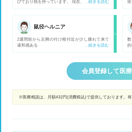
びており熱を持っています。 現在、医者にもかか
術
っておらず服薬もしておりません。 既往歴は超低
た
出征体重児で一歳くらいに鼠蹊ヘルニアの手術を
そ
しております。 このまま様子を見ていいものや
ち
ら、本人が非常に不安がっており医者に連れてい
ま
鼠径ヘルニア
くにも 日曜で緊急性があるのかわかりません。ま
に
た何科を受診したらいいのか迷っています。
の
2週間前から左脚の付け根付近が少し腫れて来て
数
み
違和感ある
的
の
で
る
に
ゾ
せ
ま
じ
会員登録して医
り
の
が
調
痛
す
て
し
※医療相談は、月額432円(消費税込)で提供しております。