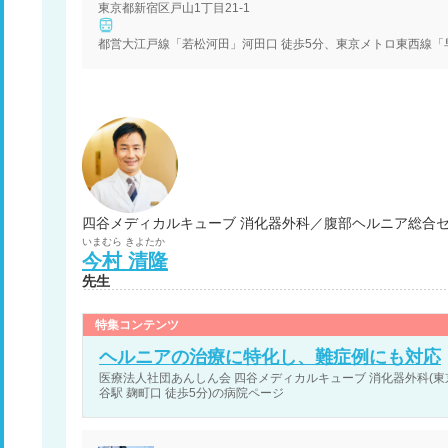
東京都新宿区戸山1丁目21-1
都営大江戸線「若松河田」河田口 徒歩5分、東京メトロ東西線「早
四谷メディカルキューブ 消化器外科／腹部ヘルニア総合セ
いまむら
きよたか
今村
清隆
先生
特集コンテンツ
ヘルニアの治療に特化し、難症例にも対応
医療法人社団あんしん会 四谷メディカルキューブ 消化器外科(東京
谷駅 麹町口 徒歩5分)の病院ページ