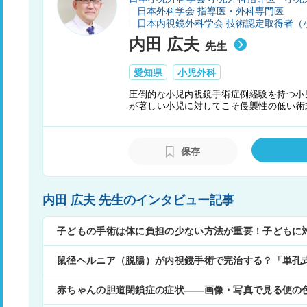
日本外科学会 指導医・外科専門医
日本内視鏡外科学会 技術認定取得者（
内田 広夫
先生
愛知県
小児外科
圧倒的な小児内視鏡手術症例経験を持つ小
が著しい小児に対してこそ侵襲性の低い術
から手術を行う単孔式腹腔鏡下鼠径ヘルニ
てきた。小児外科の教育制度の改革にも積
めに尽力している。
保存
内田 広夫 先生のインタビュー記事
子どもの手術は体に負担の少ない方法が重要！子どもに
鼠径ヘルニア（脱腸）が内視鏡手術で完治する？「単孔
赤ちゃんの胆道閉鎖症の症状――画像・写真で見る便の