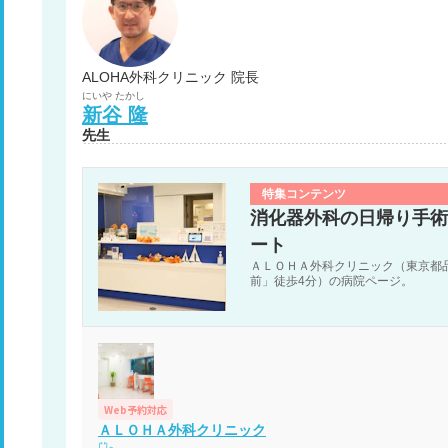
ALOHA外科クリニック 院長
にいや
たかし
新谷
隆
先生
特集コンテンツ
消化器外科の日帰り手術
ート
ＡＬＯＨＡ外科クリニック（東京都品
前」徒歩4分）の病院ページ。
Web予約対応
ＡＬＯＨＡ外科クリニック