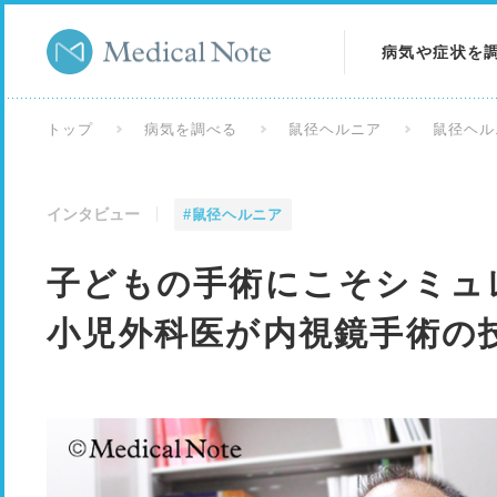
病気や症状を
病気を調べる
トップ
病気を調べる
鼠径ヘルニア
鼠径ヘル
症状を調べる
インタビュー
#鼠径ヘルニア
検査を調べる
子どもの手術にこそシミ
小児外科医が内視鏡手術の