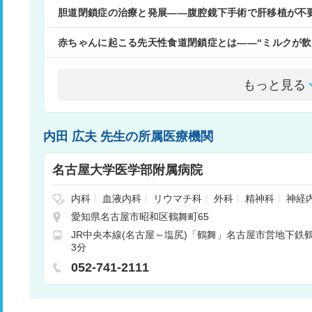
胆道閉鎖症の治療と発展――腹腔鏡下手術で肝移植が不
赤ちゃんに起こる先天性食道閉鎖症とは――“ミルクが飲
もっと見る
内田 広夫 先生の所属医療機関
名古屋大学医学部附属病院
内科
血液内科
リウマチ科
外科
精神科
神経
呼吸器外科
消化器外科
腎臓内科
心臓血管外科
愛知県名古屋市昭和区鶴舞町65
整形外科
形成外科
皮膚科
泌尿器科
産婦人
JR中央本線(名古屋～塩尻)「鶴舞」名古屋市営地下鉄
科
リハビリテーション科
放射線科
歯科口腔外科
3分
科
呼吸器内科
循環器内科
消化器内科
総合診
052-741-2111