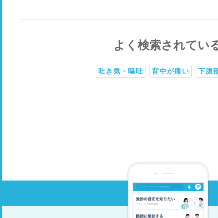
よく検索されてい
吐き気・嘔吐
背中が痛い
下腹