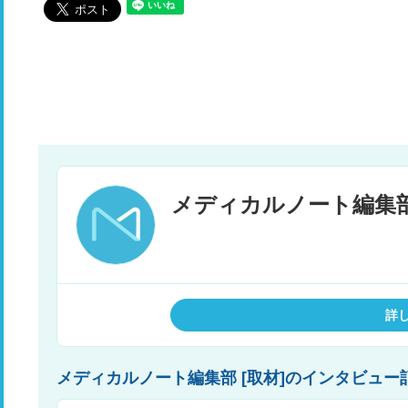
詳
メディカルノート編集部 [取材]のインタビ