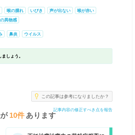
喉の腫れ
いびき
声が出ない
喉が赤い
の異物感
み
鼻炎
ウイルス
しましょう。
この記事は参考になりましたか？
記事内容の修正すべき点を報告
談が
10件
あります