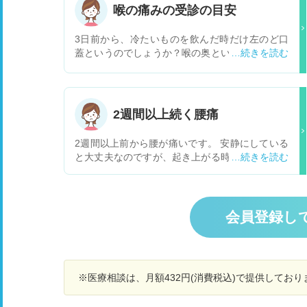
喉の痛みの受診の目安
3日前から、冷たいものを飲んだ時だけ左のど口
蓋というのでしょうか？喉の奥というよりは、カ
ーブがかったところあたりがピリッとした痛みが
あります。温かい飲み物や食事の時にはならず、
冷たいものを飲んだ時だけ必ず痛みがあります。
何も飲んだり食べたりしていない時は少し違和感
2週間以上続く腰痛
がある気もします。 風邪症状はありませんが、花
粉症でくしゃみ鼻水はでます。 関係あるか分かり
2週間以上前から腰が痛いです。 安静にしている
ませんが、3日前に肺活量の検査はしました。 受
と大丈夫なのですが、起き上がる時や体制を変え
診の目安を教えてください。
る時、くしゃみをする時などに腰にかなり痛みが
あります。 背中を沿ることも全く出来ません。
去年の5月に第一脊椎と第二脊椎を圧迫骨折した
のですが、その時も10月くらいまで腰痛が治りま
会員登録し
せんでした。 骨折を見てくれていた整形外科の先
生に聞いた時に、「骨折時のレントゲンで腰に異
常はありませんでしたよ。｣と言われましたし、1
0月以降治ったので気にしていませんでしたが、
※医療相談は、月額432円(消費税込)で提供してお
最近更に痛みを増して腰痛が戻ってきました。 原
因は何が考えられるでしょうか？ 脊椎の骨折は関