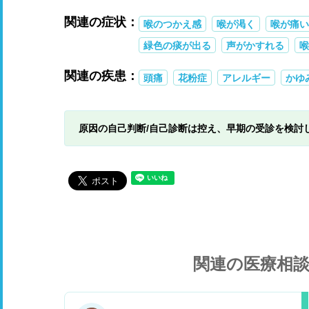
関連の症状：
喉のつかえ感
喉が渇く
喉が痛い
緑色の痰が出る
声がかすれる
喉
関連の疾患：
頭痛
花粉症
アレルギー
かゆ
原因の自己判断/自己診断は控え、早期の受診を検討
関連の医療相