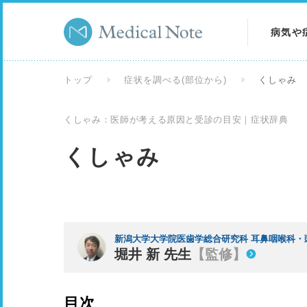
病気や
病気を
トップ
症状を調べる(部位から)
くしゃみ
症状を
くしゃみ：医師が考える原因と受診の目安｜症状辞典
検査を
くしゃみ
新潟大学大学院医歯学総合研究科 耳鼻咽喉科・
堀井 新 先生
【監修】
目次