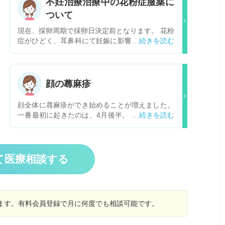
不妊治療治療中の花粉症服薬に
ついて
現在、採卵周期で採卵日決定前となります。 花粉
症がひどく、耳鼻科にて妊娠に影響の少ないとさ
れる薬を処方していただきましたが、服薬しても
かなり辛い症状です。 採卵日前の不妊治療クリニ
ックでの薬の内容は、 ・ゴナールエフ皮下注ペン
900(225を4日に分けて注射) ・レトロゾール錠2.
顔の蕁麻疹
5mg ・ヒスロン錠5 5mg となります。 加えて、
関節リウマチの治療で、アザルフィジン、リマチ
顔全体に蕁麻疹ができ始めることが増えました。
ル、タクロリムス、アクテムラを服用又は注射し
一番最初に起きたのは、4月後半。 外出先、車の
ております。 今までの経験から市販薬のルキノン
中で。寒かったときに暖かい食べ物を食べたら顔
鼻炎カプセルＬＰがとても良く効いたので、こち
全体に蕁麻疹ができました。 そこからは特に発生
らを服用しても上記の薬と飲み合わせに問題がな
はなく、1ヶ月くらい経って、家でいきなり顔に
いかお伺いしたく存じます。 ルキノンの内容成分
蕁麻疹ができました。寒くて、ほっぺがほてって
て医療相談する
は以下のとおりとなります。 プソイドエフェドリ
いたので寒冷蕁麻疹かな？と思いました。 それか
ン塩酸塩・・・１２０ｍｇ・・・鼻粘膜の血管を
らは数日おき、翌日などに、特に寒暖差がなくて
収縮して充血やはれを抑え、鼻づまりを改善しま
も発生します。 家の中や、外出先など場所は選び
す。 ベラドンナ総アルカロイド・・・０．４ｍ
ませんが大体起こるのは夕方から夜にかけてで朝
ｇ・・・ベラドンナから抽出されたアルカロイド
ります。有料会員登録で月に何度でも相談可能です。
にはなりません。 発生状況は、外出先ご飯を食べ
成分で、副交感神経に作用して鼻汁の分泌を抑え
たあとや、家でゆっくりしているとき。顔だけに
ます。 クロルフェニラミンマレイン酸塩・・・８