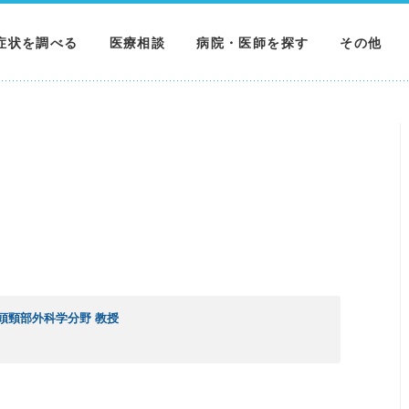
症状を調べる
医療相談
病院・医師を探す
その他
調べる
病院を探す
MNニュー
調べる
医師を探す
NEWS & 
調べる
頭頸部外科学分野 教授