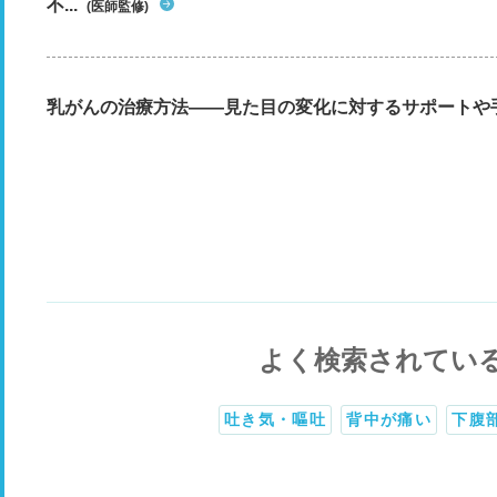
不...
(医師監修)
乳がんの治療方法――見た目の変化に対するサポートや
よく検索されてい
吐き気・嘔吐
背中が痛い
下腹