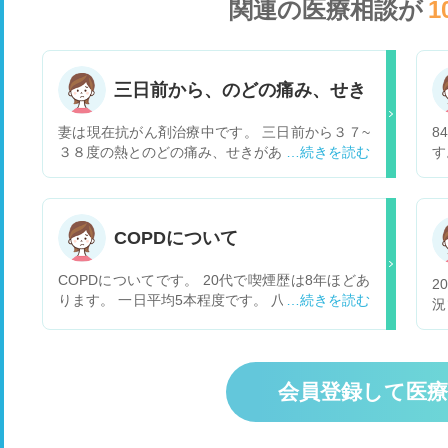
関連の医療相談が
1
三日前から、のどの痛み、せき
妻は現在抗がん剤治療中です。 三日前から３７~
8
３８度の熱とのどの痛み、せきがあります。 市販
す
の風邪薬を服用しても良いでしょうか？
バ
が
く
す。 ・何科で相談すれ
COPDについて
ま
す
COPDについてです。 20代で喫煙歴は8年ほどあ
2
か
ります。 一日平均5本程度です。 八月に出産して
況
い
最近タバコを再開しました。 数年前から気になっ
移
ているのですが、寒い日の朝に息を深く吸うとと
ん
ても強い咳が出ます。痰は出ません。 また、昼間
ど
や夜間は出ません。 調べるとCOPDの初期症状と
す
会員登録して医
書いてありすごく心配しています。 昨年肺年齢を
測ったときに、12歳ほど上の年齢が出ました。
一週間前に別の症状でレントゲンと心電図を撮り