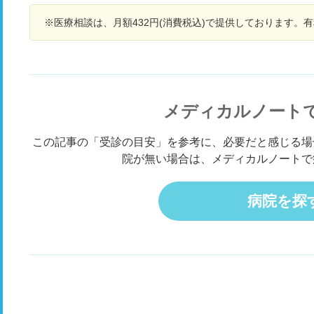
ましたが異常なしです。 COPDの可能性は高いで
しょうか？ また、運動時に強い息切れはなく、普
※医療相談は、月額432円(消費税込)で提供しております。
通に活動できます。
メディカルノート
この記事の「受診の目安」を参考に、必要だと感じる場
院が無い場合は、メディカルノートで
病院を探