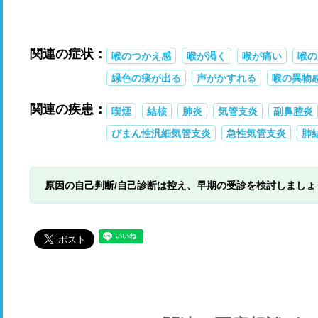
関連の症状：
喉のつかえ感
喉が渇く
喉が痛い
喉の
緑色の痰が出る
声がかすれる
喉の異物
関連の疾患：
喫煙
結核
肺炎
気管支炎
副鼻腔炎
びまん性汎細気管支炎
急性気管支炎
肺
原因の自己判断/自己診断は控え、早期の受診を検討しましょ