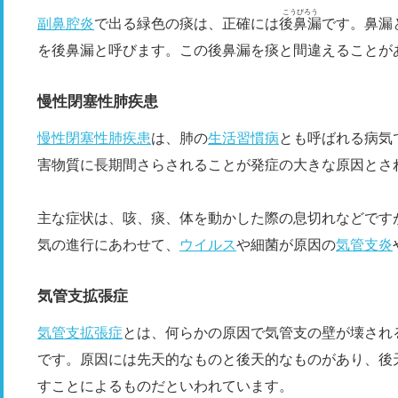
こうびろう
副鼻腔炎
で出る緑色の痰は、正確には
後鼻漏
です。鼻漏
を後鼻漏と呼びます。この後鼻漏を痰と間違えることが
慢性閉塞性肺疾患
慢性閉塞性肺疾患
は、肺の
生活習慣病
とも呼ばれる病気
害物質に長期間さらされることが発症の大きな原因とさ
主な症状は、咳、痰、体を動かした際の息切れなどです
気の進行にあわせて、
ウイルス
や細菌が原因の
気管支炎
気管支拡張症
気管支拡張症
とは、何らかの原因で気管支の壁が壊され
です。原因には先天的なものと後天的なものがあり、後
すことによるものだといわれています。