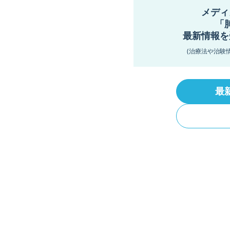
メディ
「
最新情報を
(治療法や治験
最