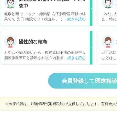
査中
健康診断で エックス線胸部 右下肺野浸潤影の結
12/5
果でて 先日 病院でＣＴ検査を、うけました、結
た。特に
果まちです どんな病気が考えられますか
クで初め
トゲンと
た。母親
安になっ
慢性的な頭痛
とのこと
すれば良
もやもや病の疑いから、現在原因不明の両側中大
お世話に
今回は3
脳動脈狭窄症と診断され現在内服薬と定期的にM
などはし
が関係あ
RI検査を受けております。 もともと頭痛持ちでは
がわかり
なく慢性的な頭痛が、 病気発覚の1年くらい前よ
ったので
り続いており、朝方、寝起きが多く、頭痛が１日
はたまに
続く時もあります。 頭痛が起こるのは血管が細い
測った際は45
会員登録して医療相
ため血流の具合で起こるのでしょうか？ 狭窄が進
た点は、
行しているのでしょうか？ 定期的なMRIでは狭窄
り週一く
に変化はないようです。 血管の内膜がびまん性？
週3程度
びらん性？と言われたのですがどのような状態の
ったこと
※医療相談は、月額432円(消費税込)で提供しております。有料会
事を言うのでしょうか？ 宜しくお願いします。
力が落ち
かと思い
の病気で