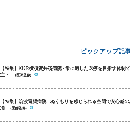
ていただ
ピックアップ記
【特集】KKR横須賀共済病院 - 常に適した医療を目指す体制
症・...
(医師監修)
【特集】筑波胃腸病院 - ぬくもりを感じられる空間で安心感
消...
(医師監修)