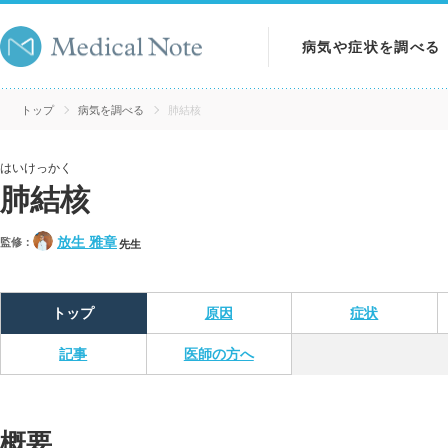
病気や症状を調べる
病気を調べる
トップ
病気を調べる
肺結核
症状を調べる
はいけっかく
肺結核
検査を調べる
放生 雅章
監修：
先生
トップ
原因
症状
記事
医師の方へ
概要