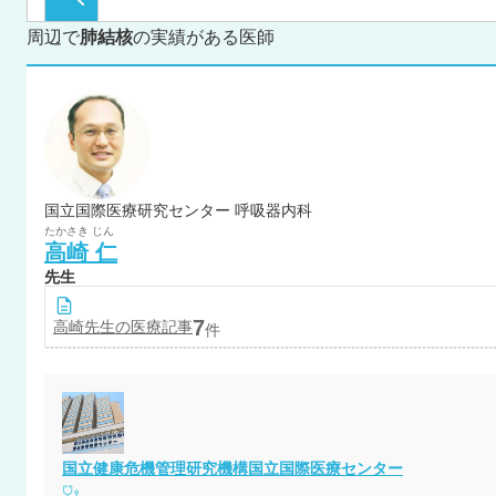
周辺で
肺結核
の実績がある医師
国立国際医療研究センター 呼吸器内科
たかさき
じん
高崎
仁
先生
7
高崎
先生の医療記事
件
国立健康危機管理研究機構国立国際医療センター