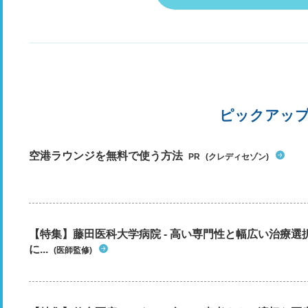
い
い
見
て
熱
で
お
ピックアッ
空港ラウンジを無料で使う方法
PR
(クレディセゾン)
【特集】藤田医科大学病院 - 高い専門性と幅広い治療
に...
(医師監修)