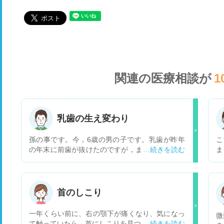
関連の医療相談が
1
乳歯の生え変わり
孫の事です。今，6歳の男の子です。乳歯が昨年
こ
の年末に前歯が抜けたのですが，まだ生えてきま
ま
せん。一応白い歯らしきものが見えてはいます
ど
が，伸びてきません。大丈夫でしょうか？ ま
と
た，口呼吸の子供ですが，治す方法を教えてほし
腔
いです。
に
首のしこり
ず
の
一年くらい前に、右の顎下が痛くなり、気になっ
微
れ
て触っていたら、首にしこりを見つけました。 耳