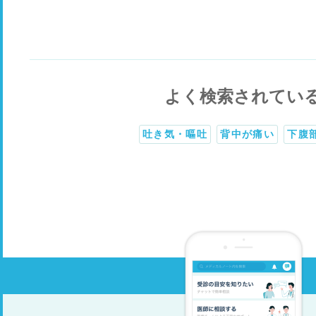
よく検索されてい
吐き気・嘔吐
背中が痛い
下腹