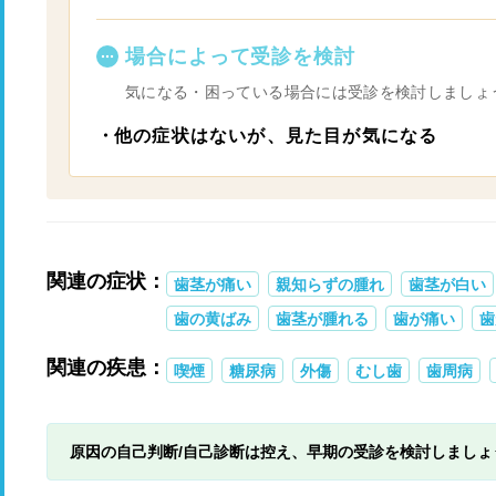
場合によって受診を検討
気になる・困っている場合には受診を検討しましょ
他の症状はないが、見た目が気になる
関連の症状：
歯茎が痛い
親知らずの腫れ
歯茎が白い
歯の黄ばみ
歯茎が腫れる
歯が痛い
歯
関連の疾患：
喫煙
糖尿病
外傷
むし歯
歯周病
原因の自己判断/自己診断は控え、早期の受診を検討しましょ