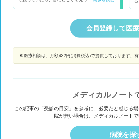
る
茶
鼻咽喉科では気にしないで大丈夫。内科ではリン
知
て
パ節が腫れてる、小指の先くらいの大きさ、ツル
出
ま
ツルしている。痛くなったり大きくなったら、血
後
れ
液検査をするので来るようにと言われて、一年が
4
会員登録して医
て
たち、気にしていながらも、大きくなっていない
も
回
ようなので、様子を見ていました。 今も、おそら
日
で
くあまり変わらない大きさだと思います。 そし
る
い
て、2ヶ月前に右の耳下腺、顎下腺が腫れたの
も
で
で、耳鼻咽喉科にいったら、舌扁桃の膿栓を取っ
※医療相談は、月額432円(消費税込)で提供しております。
す
ば
ていただき、抗生剤を飲み、1ヶ月が経ち、良く
と
も
なってきたのですが、なんとなく、まだ顎下腺、
心
い
耳下腺あたりか重だるい感じが残っており、また
が
探
右の舌下の所が痛みはないのですが、舌触りが他
ど
の
の場所と違う感じがします。 例えば、唇の内側を
友
す
歯で軽く噛んだ後に舌で触ると、その場所の味？
メディカルノート
し
度
が違うような感じです。うまく表現できないので
に
すが…。 気になっているのは、右喉あたりにある
緒
この記事の「受診の目安」を参考に、必要だと感じる場
シコリ は、悪性でないかどうか、また、CTを撮
許
院が無い場合は、メディカルノートで
れば、色々わかるのか…血液検査をすればわかる
微
のか。 耳下腺、顎下腺の重怠さはこのシコリ が
2
原因なのではないか、悪性ならどうしよう。と凄
理
病院を探
く恐いです。 どうぞ宜しくお願いします。
所