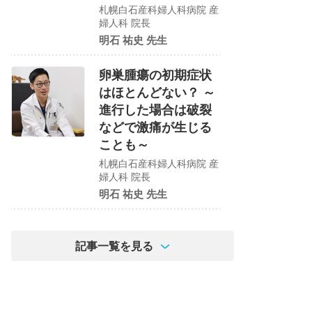
札幌白石産科婦人科病院 産
婦人科 院長
明石 祐史 先生
卵巣腫瘍の初期症状
はほとんどない？ ～
進行した場合は破裂
などで激痛が生じる
ことも～
札幌白石産科婦人科病院 産
婦人科 院長
明石 祐史 先生
記事一覧を見る