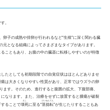
です。
、卵子の成熟や排卵が行われるなど“生殖”に深く関わる臓
瘍の元となる組織によってさまざまなタイプがあります。
じることもあり、お腹の中の臓器に転移しやすいのが特徴
生したとしても初期段階での自覚症状はほとんどありませ
腫瘍は大きくなりやすい性質があり、正常ではウズラの卵
あります。そのため、進行すると腹囲の拡大、下腹部痛、
うになります。また、治療をせずに放置すると腫瘍が破裂
えし
けいねんてん
下することで
壊死
に至る“
茎捻転
”が生じたりすることもあ