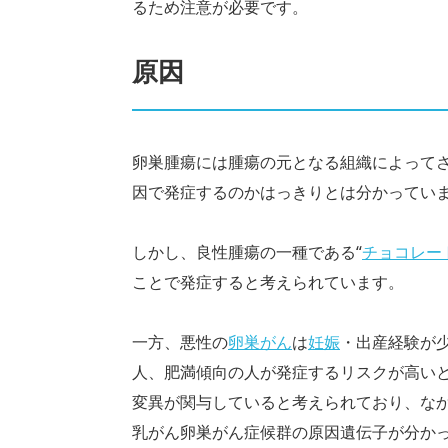
るため注意が必要です。
原因
卵巣腫瘍には腫瘍の元となる組織によって
因で発症するのかはっきりとは分かってい
しかし、良性腫瘍の一種である“
チョコレー
ことで発症すると考えられています。
一方、悪性の
卵巣がん
は
妊娠
・出産経験が
人、肥満傾向の人が発症するリスクが高いと
変異が関与していると考えられており、な
乳がん卵巣がん症候群の原因遺伝子が分か