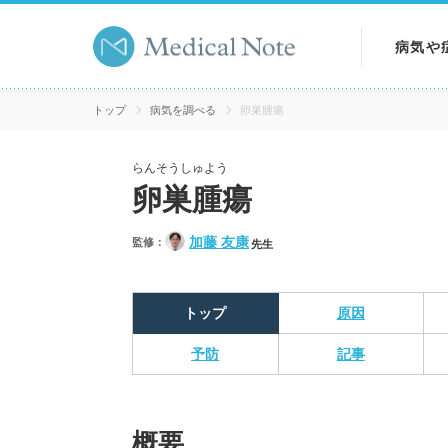
病気や
病気を
トップ
病気を調べる
卵巣腫瘍
症状を
らんそうしゅよう
卵巣腫瘍
検査を
加藤 友康
監修：
先生
トップ
原因
予防
記事
概要