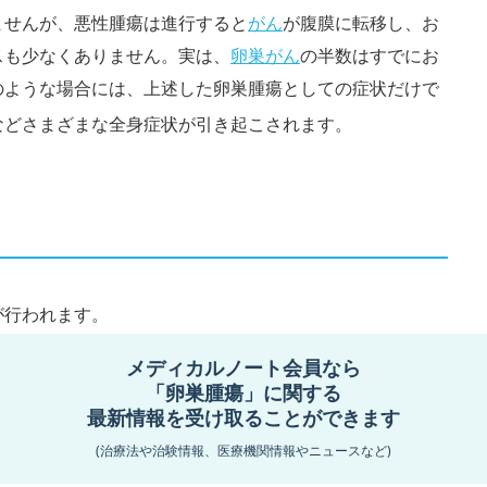
ませんが、悪性腫瘍は進行すると
がん
が腹膜に転移し、お
スも少なくありません。実は、
卵巣がん
の半数はすでにお
のような場合には、上述した卵巣腫瘍としての症状だけで
などさまざまな全身症状が引き起こされます。
が行われます。
メディカルノート会員なら
「卵巣腫瘍」に関する
最新情報を受け取ることができます
(治療法や治験情報、医療機関情報やニュースなど)
必須となります。一般的には、超音波検査で卵巣の大きさ