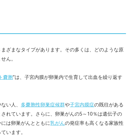
さまざまなタイプがあります。その多くは、どのような原
ません。
ト嚢胞
”は、子宮内膜が卵巣内で生育して出血を繰り返す
少ない人、
多嚢胞性卵巣症候群
や
子宮内膜症
の既往がある
されています。さらに、卵巣がんの5～10％は遺伝子の
かには卵巣がんとともに
乳がん
の発症率も高くなる家族性
っています。