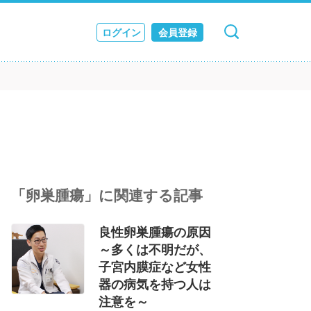
ログイン
会員登録
キャンセル
検索
ス
JOURNAL
「卵巣腫瘍」に関連する記事
良性卵巣腫瘍の原因
～多くは不明だが、
子宮内膜症など女性
器の病気を持つ人は
注意を～