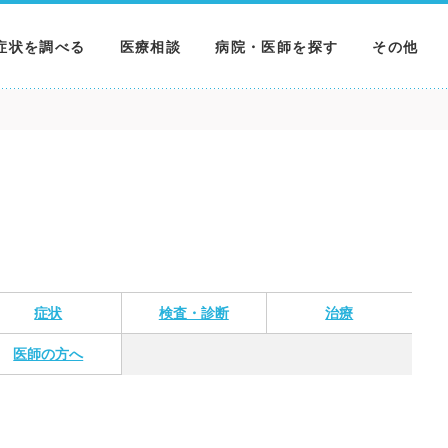
症状を調べる
医療相談
病院・医師を探す
その他
調べる
病院を探す
MNニュー
調べる
医師を探す
NEWS & 
調べる
症状
検査・診断
治療
医師の方へ