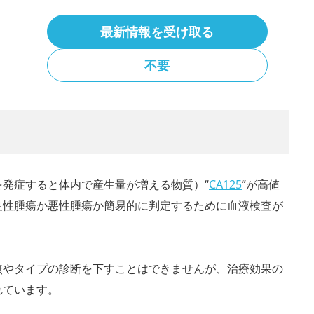
に異常があると判断された場合はCTやMRIでの精密検査
最新情報を受け取る
不要
るうえでも重要な検査となります。
を発症すると体内で産生量が増える物質）“
CA125
”が高値
良性腫瘍か悪性腫瘍か簡易的に判定するために血液検査が
無やタイプの診断を下すことはできませんが、治療効果の
れています。