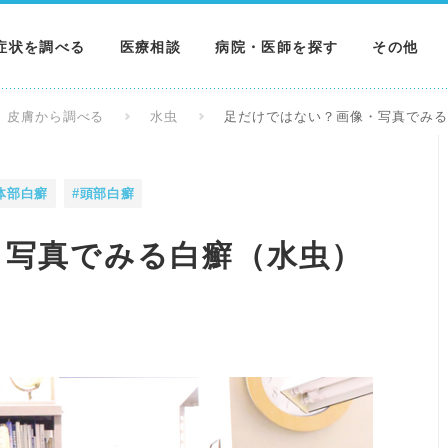
症状を調べる
医療相談
病院・医師を探す
その他
調べる
病院を探す
MNニュー
皮膚から調べる
水虫
足だけではない？画像・写真でみ
調べる
医師を探す
NEWS & 
体部白癬
#頭部白癬
調べる
・写真でみる白癬（水虫）