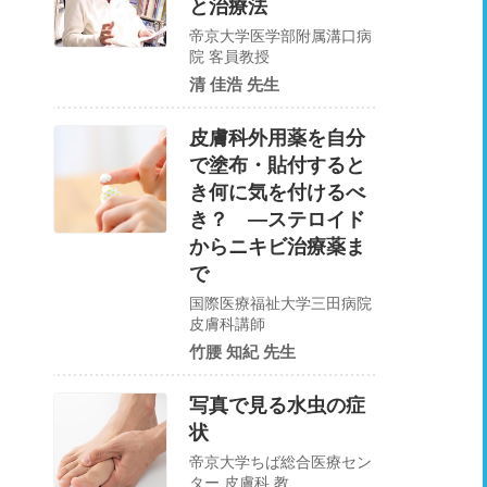
と治療法
帝京大学医学部附属溝口病
院 客員教授
清 佳浩 先生
皮膚科外用薬を自分
で塗布・貼付すると
き何に気を付けるべ
き？ ―ステロイド
からニキビ治療薬ま
で
国際医療福祉大学三田病院
皮膚科講師
竹腰 知紀 先生
写真で見る水虫の症
状
帝京大学ちば総合医療セン
ター 皮膚科 教...