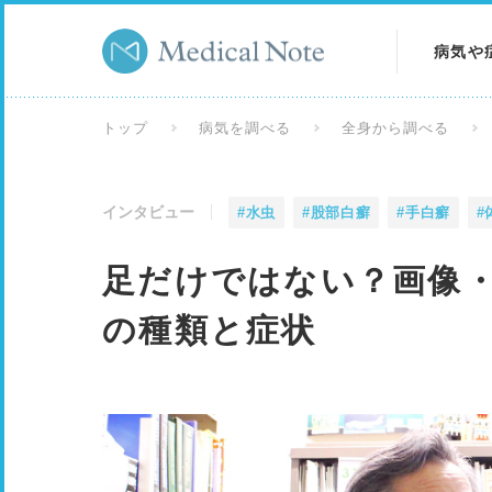
病気や
病気を
トップ
病気を調べる
全身から調べる
症状を
インタビュー
#水虫
#股部白癬
#手白癬
#
検査を
足だけではない？画像
の種類と症状