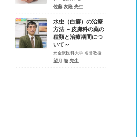
佐藤 友隆 先生
水虫（白癬）の治療
方法 ～皮膚科の薬の
種類と治療期間につ
いて～
元金沢医科大学 名誉教授
望月 隆 先生