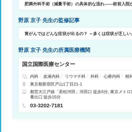
肥満外科手術（減量手術）の具体的な流れ――術前入院
野原 京子 先生の監修記事
胃がんではどんな症状が出るの？ ～多くは症状が乏し
野原 京子 先生の所属医療機関
国立国際医療センター
内科
血液内科
リウマチ科
外科
心療内科
精
神経外科
呼吸器内科
呼吸器外科
腎臓内科
心
東京都新宿区戸山1丁目21-1
小児外科
整形外科
形成外科
皮膚科
泌尿器
都営大江戸線「若松河田」河田口 徒歩5分
東京メトロ
耳鼻咽喉科
リハビリテーション科
放射線科
番出口 徒歩15分
麻酔科
乳腺外科
乳腺腫瘍内科
膠原病科
03-3202-7181