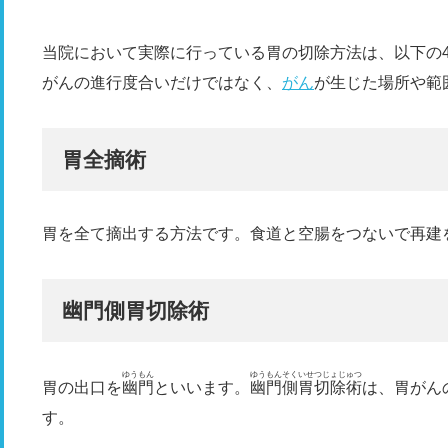
当院において実際に行っている胃の切除方法は、以下の
がんの進行度合いだけではなく、
がん
が生じた場所や範
胃全摘術
胃を全て摘出する方法です。食道と空腸をつないで再建
幽門側胃切除術
ゆうもん
ゆうもんそくいせつじょじゅつ
胃の出口を
幽門
といいます。
幽門側胃切除術
は、胃がん
す。