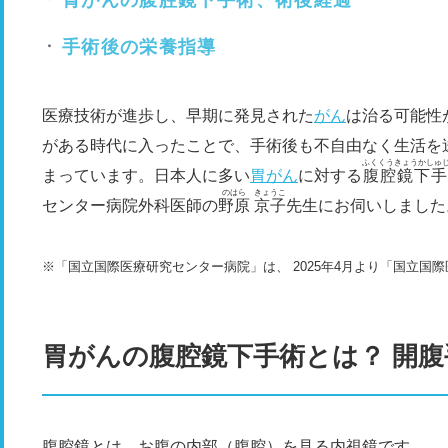
胃がんの腹腔鏡下手術、術後経過
手術後の栄養指導
医療技術が進歩し、早期に発見された
がん
は治る可能性
がある時代に入ったことで、手術後も不自由なく生活を
ふくくうきょうかしゅ
まっています。日本人に多い
胃がん
に対する
腹腔鏡下手
のはら
きょうこ
センター病院外科医師の
野原
京子
先生にお伺いしました
※「国立国際医療研究センター病院」は、 2025年4月より「国立国
胃がんの腹腔鏡下手術とは？ 開
腹腔鏡
とは、お腹の内部（腹腔）を見る内視鏡です。