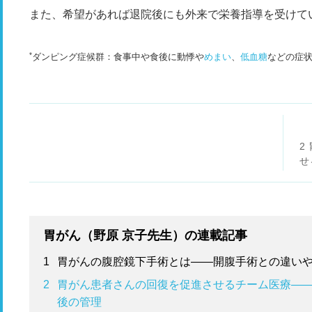
また、希望があれば退院後にも外来で栄養指導を受けて
*
ダンピング症候群：食事中や食後に動悸や
めまい
、
低血糖
などの症
2
せ
研
理
胃がん（野原 京子先生）の連載記事
1
胃がんの腹腔鏡下手術とは——開腹手術との違い
2
胃がん患者さんの回復を促進させるチーム医療—
後の管理