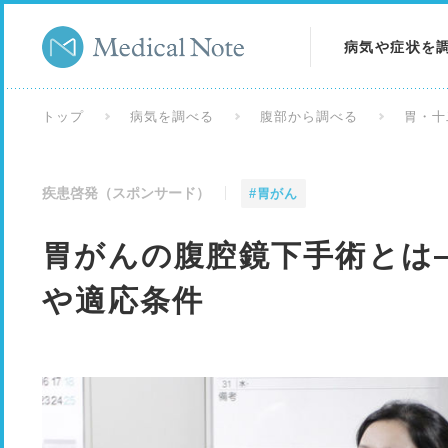
病気や症状を
病気を調べる
トップ
病気を調べる
腹部から調べる
胃・十
症状を調べる
疾患啓発（スポンサード）
#胃がん
検査を調べる
胃がんの腹腔鏡下手術とは
や適応条件