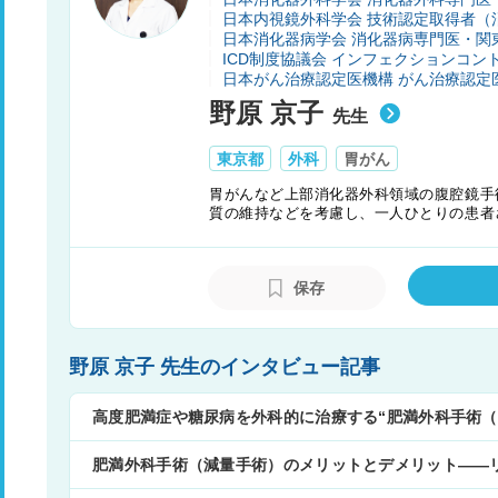
日本内視鏡外科学会 技術認定取得者（
日本消化器病学会 消化器病専門医・関
ICD制度協議会 インフェクションコン
日本がん治療認定医機構 がん治療認定
野原 京子
先生
東京都
外科
胃がん
胃がんなど上部消化器外科領域の腹腔鏡手
質の維持などを考慮し、一人ひとりの患者
を信条とし、尽力している。
保存
野原 京子 先生のインタビュー記事
高度肥満症や糖尿病を外科的に治療する“肥満外科手術（
肥満外科手術（減量手術）のメリットとデメリット——