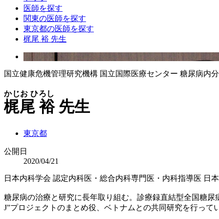
医師を探す
関東の医師を探す
東京都の医師を探す
梶尾 裕 先生
国立健康危機管理研究機構 国立国際医療センター 糖尿病内分
かじお ひろし
梶尾 裕
先生
東京都
公開日
2020/04/21
日本内科学会 認定内科医・総合内科専門医・内科指導医
日本
糖尿病の治療と研究に長年取り組む。診療録直結型全国糖尿病デ
J”プロジェクトのまとめ役、ベトナムとの共同研究を行って