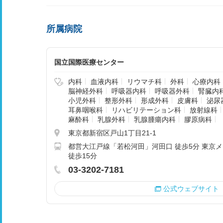
所属病院
国立国際医療センター
内科
血液内科
リウマチ科
外科
心療内科
脳神経外科
呼吸器内科
呼吸器外科
腎臓内
小児外科
整形外科
形成外科
皮膚科
泌尿
耳鼻咽喉科
リハビリテーション科
放射線科
麻酔科
乳腺外科
乳腺腫瘍内科
膠原病科
東京都新宿区戸山1丁目21-1
都営大江戸線「若松河田」河田口 徒歩5分 東京
徒歩15分
03-3202-7181
公式ウェブサイト