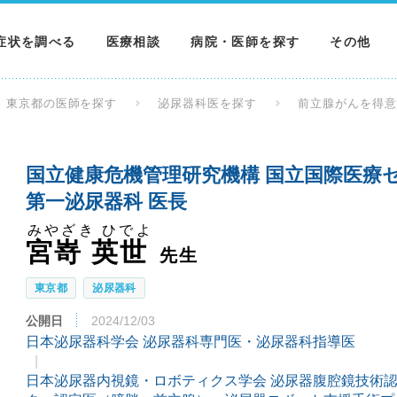
症状を調べる
医療相談
病院・医師を探す
その他
調べる
病院を探す
MNニュー
東京都の医師を探す
泌尿器科医を探す
前立腺がんを得
調べる
医師を探す
NEWS & 
国立健康危機管理研究機構 国立国際医療セ
調べる
第一泌尿器科 医長
みやざき ひでよ
宮嵜 英世
先生
東京都
泌尿器科
公開日
2024/12/03
日本泌尿器科学会 泌尿器科専門医・泌尿器科指導医
日本泌尿器内視鏡・ロボティクス学会 泌尿器腹腔鏡技術