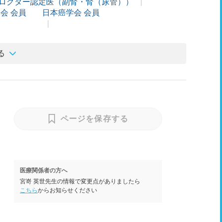
ロクター認定医（副腎・腎（尿管））
会 会員
日本癌学会 会員
る
ページを保存する
医療関係者の方へ
宮嵜 英世先生の情報で変更点がありましたら
こちら
からお知らせください