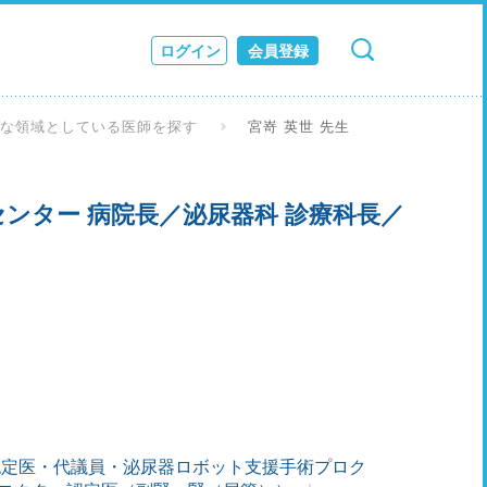
ログイン
会員登録
検索
キャンセル
ス
意な領域としている医師を探す
宮嵜 英世 先生
JOURNAL
ンター 病院長／泌尿器科 診療科長／
認定医・代議員・泌尿器ロボット支援手術プロク