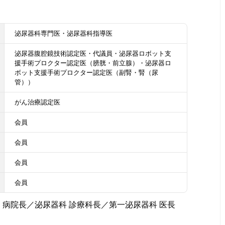
泌尿器科専門医・泌尿器科指導医
泌尿器腹腔鏡技術認定医・代議員・泌尿器ロボット支
援手術プロクター認定医（膀胱・前立腺）・泌尿器ロ
ボット支援手術プロクター認定医（副腎・腎（尿
管））
がん治療認定医
会員
会員
会員
会員
 病院長／泌尿器科 診療科長／第一泌尿器科 医長