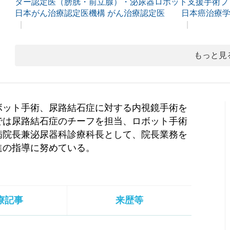
ター認定医（膀胱・前立腺）・泌尿器ロボット支援手術プ
日本がん治療認定医機構 がん治療認定医
日本癌治療学
もっと見
ボット手術、尿路結石症に対する内視鏡手術を
では尿路結石症のチーフを担当、ロボット手術
病院長兼泌尿器科診療科長として、院長業務を
進の指導に努めている。
療記事
来歴等