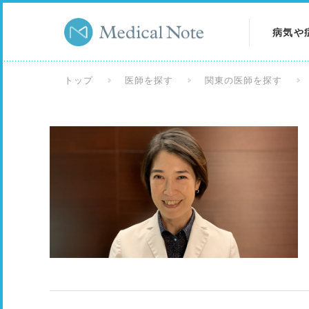
病気や
病気を
トップ
医師を探す
関東の医師を探す
症状を
検査を