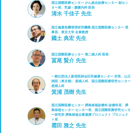
国立国際医療センター がん総合診療センター 副セン
ター長、乳腺・腫瘍内科 医長
清水 千佳子 先生
国立健康危機管理研究機構 国立国際医療センター 理
事長、東京大学 名誉教授
國土 典宏 先生
国立国際医療センター 第二婦人科 医長
冨尾 賢介 先生
一般社団法人新宿医師会区民健康センター 所長、山王
病院（東京都） 産婦人科、国立国際医療研究センター
産婦人科
箕浦 茂樹 先生
国立国際医療センター 膵島移植診療科 診療科長、膵
島移植センター センター長、国立国際医療研究センタ
ー研究所 膵島移植企業連携プロジェクト プロジェク
ト長
霜田 雅之 先生