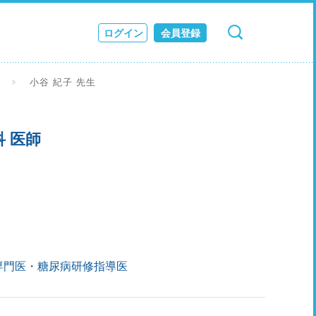
ログイン
会員登録
検索
キャンセル
ス
小谷 紀子 先生
JOURNAL
 医師
専門医・糖尿病研修指導医