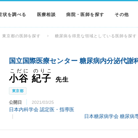
症状を調べる
医療相談
病院・医師を探す
その他
調べる
病院を探す
MNニュー
東京都の医師を探す
糖尿病を得意な領域としている医師を探す
調べる
医師を探す
NEWS & 
国立国際医療センター 糖尿病内分泌代謝科
調べる
こだに のりこ
小谷 紀子
先生
東京都
公開日
2021/03/25
日本内科学会 認定医・指導医
日本糖尿病学会 糖尿病