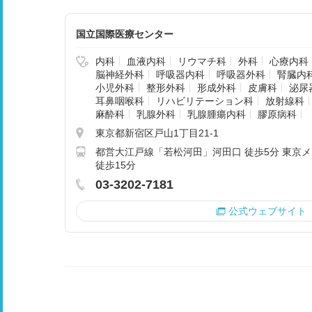
国立国際医療センター
内科
血液内科
リウマチ科
外科
心療内科
脳神経外科
呼吸器内科
呼吸器外科
腎臓内
小児外科
整形外科
形成外科
皮膚科
泌尿
耳鼻咽喉科
リハビリテーション科
放射線科
麻酔科
乳腺外科
乳腺腫瘍内科
膠原病科
東京都新宿区戸山1丁目21-1
都営大江戸線「若松河田」河田口 徒歩5分 東京
徒歩15分
03-3202-7181
公式ウェブサイト