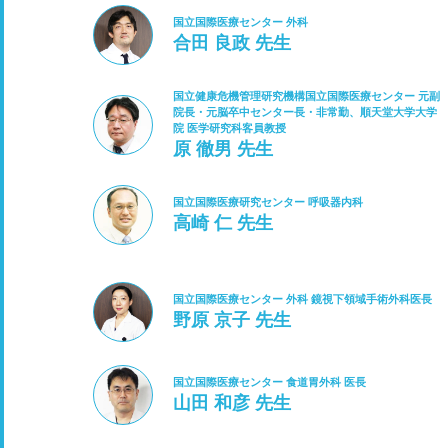
国立国際医療センター 外科
合田 良政 先生
国立健康危機管理研究機構国立国際医療センター 元副
院長・元脳卒中センター長・非常勤、順天堂大学大学
院 医学研究科客員教授
原 徹男 先生
国立国際医療研究センター 呼吸器内科
高崎 仁 先生
国立国際医療センター 外科 鏡視下領域手術外科医長
野原 京子 先生
国立国際医療センター 食道胃外科 医長
山田 和彦 先生