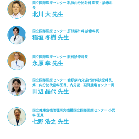
国立国際医療センター 乳腺内分泌外科 医長・診療科
長
北川 大 先生
国立国際医療センター 肝胆膵外科 診療科長
稲垣 冬樹 先生
国立国際医療センター 眼科診療科長
永原 幸 先生
国立国際医療センター 糖尿病内分泌代謝科診療科長、
第二内分泌代謝科医長、内分泌・副腎腫瘍センター長
田辺 晶代 先生
国立健康危機管理研究機構国立国際医療センター 小児
科 医員
七野 浩之 先生