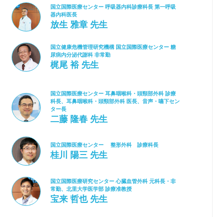
国立国際医療センター 呼吸器内科診療科長 第一呼吸
器内科医長
放生 雅章 先生
国立健康危機管理研究機構 国立国際医療センター 糖
尿病内分泌代謝科 非常勤
梶尾 裕 先生
国立国際医療センター 耳鼻咽喉科・頭頸部外科 診療
科長、耳鼻咽喉科・頭頸部外科 医長、音声・嚥下セン
ター長
二藤 隆春 先生
国立国際医療センター 整形外科 診療科長
桂川 陽三 先生
国立国際医療研究センター 心臓血管外科 元科長・非
常勤、北里大学医学部 診療准教授
宝来 哲也 先生