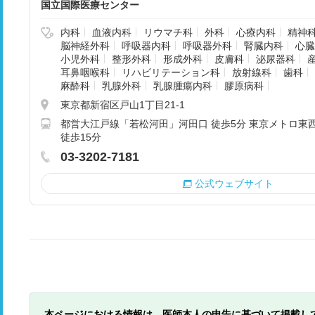
国立国際医療センター
内科
血液内科
リウマチ科
外科
心療内科
精神
脳神経外科
呼吸器内科
呼吸器外科
腎臓内科
心臓
小児外科
整形外科
形成外科
皮膚科
泌尿器科
耳鼻咽喉科
リハビリテーション科
放射線科
歯科
麻酔科
乳腺外科
乳腺腫瘍内科
膠原病科
東京都新宿区戸山1丁目21-1
都営大江戸線「若松河田」河田口 徒歩5分 東京メトロ東
徒歩15分
03-3202-7181
公式ウェブサイト
本ページにおける情報は、医師本人の申告に基づいて掲載し