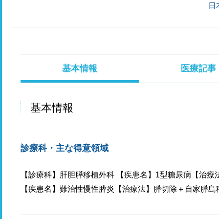
日
基本情報
医療記事
基本情報
診療科・主な得意領域
【診療科】肝胆膵移植外科 【疾患名】1型糖尿病【治療
【疾患名】難治性慢性膵炎【治療法】膵切除＋自家膵島