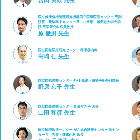
合田 良政 先生
国立健康危機管理研究機構国立国際医療センター 元副
院長・元脳卒中センター長・非常勤、順天堂大学大学
院 医学研究科客員教授
原 徹男 先生
国立国際医療研究センター 呼吸器内科
高崎 仁 先生
国立国際医療センター 外科 鏡視下領域手術外科医長
野原 京子 先生
国立国際医療センター 食道胃外科 医長
山田 和彦 先生
国立国際医療センター がん総合診療センター 副セン
ター長、乳腺・腫瘍内科 医長