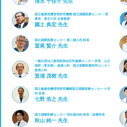
清水 千佳子 先生
国立健康危機管理研究機構 国立国際医療センター 理
事長、東京大学 名誉教授
國土 典宏 先生
国立国際医療センター 第二婦人科 医長
冨尾 賢介 先生
一般社団法人新宿医師会区民健康センター 所長、山王
病院（東京都） 産婦人科、国立国際医療研究センター
産婦人科
箕浦 茂樹 先生
国立健康危機管理研究機構国立国際医療センター 小児
科 医員
七野 浩之 先生
国立国際医療センター 消化器内科 医長・診療科長
秋山 純一 先生