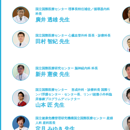
国立国際医療センター 理事長特任補佐／循環器内科
科長
廣井 透雄 先生
国立国際医療センター 心臓血管外科 医長・診療科長
田村 智紀 先生
国立国際医療研究センター 脳神経内科 科長
新井 憲俊 先生
国立国際医療センター 形成外科・診療科長 国際リ
ンパ浮腫センター・センター長、リンパ超微小外科臨
床修練プログラムディレクター
山本 匠 先生
国立健康危機管理研究機構国立国際医療センター 産婦
人科 産科医長
定月 みゆき 先生