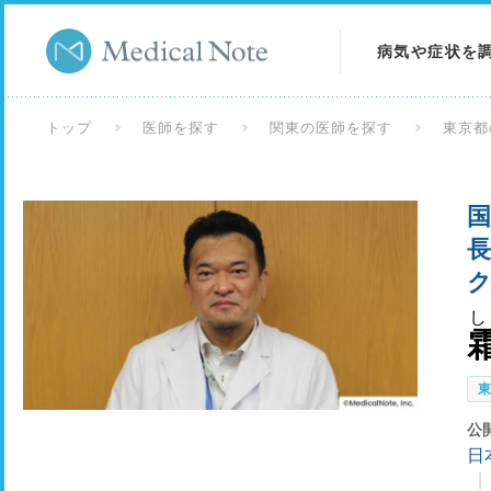
病気や症状を
病気を調べる
トップ
医師を探す
関東の医師を探す
東京都
症状を調べる
国
検査を調べる
長
し
公
日