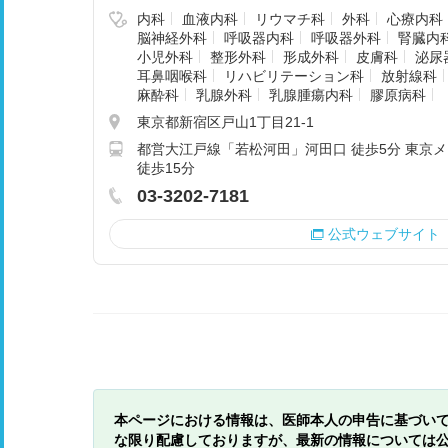
内科
血液内科
リウマチ科
外科
心療内科
脳神経外科
呼吸器内科
呼吸器外科
腎臓内
小児外科
整形外科
形成外科
皮膚科
泌尿
耳鼻咽喉科
リハビリテーション科
放射線科
麻酔科
乳腺外科
乳腺腫瘍内科
膠原病科
東京都新宿区戸山1丁目21-1
都営大江戸線「若松河田」河田口 徒歩5分 東京
徒歩15分
03-3202-7181
公式ウェブサイト
本ページにおける情報は、医師本人の申告に基づい
な限り配慮しておりますが、最新の情報については