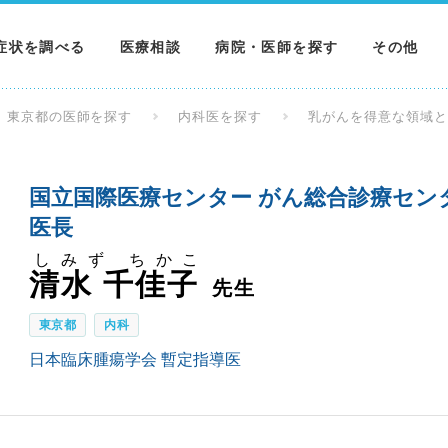
症状を調べる
医療相談
病院・医師を探す
その他
調べる
病院を探す
MNニュー
東京都の医師を探す
内科医を探す
乳がんを得意な領域
調べる
医師を探す
NEWS & 
国立国際医療センター がん総合診療セン
調べる
医長
しみず ちかこ
清水 千佳子
先生
東京都
内科
日本臨床腫瘍学会 暫定指導医