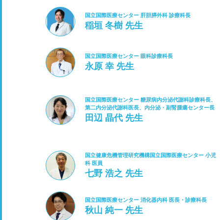
国立国際医療センター 肝胆膵外科 診療科長
稲垣 冬樹 先生
国立国際医療センター 眼科診療科長
永原 幸 先生
国立国際医療センター 糖尿病内分泌代謝科診療科長、
第二内分泌代謝科医長、内分泌・副腎腫瘍センター長
田辺 晶代 先生
国立健康危機管理研究機構国立国際医療センター 小児
科 医員
七野 浩之 先生
国立国際医療センター 消化器内科 医長・診療科長
秋山 純一 先生