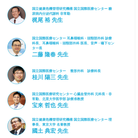
国立健康危機管理研究機構 国立国際医療センター 糖
尿病内分泌代謝科 非常勤
梶尾 裕 先生
国立国際医療センター 耳鼻咽喉科・頭頸部外科 診療
科長、耳鼻咽喉科・頭頸部外科 医長、音声・嚥下セン
ター長
二藤 隆春 先生
国立国際医療センター 整形外科 診療科長
桂川 陽三 先生
国立国際医療研究センター 心臓血管外科 元科長・非
常勤、北里大学医学部 診療准教授
宝来 哲也 先生
国立健康危機管理研究機構 国立国際医療センター 理
事長、東京大学 名誉教授
國土 典宏 先生