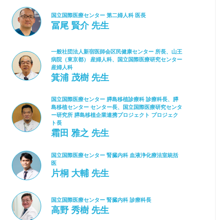
国立国際医療センター 第二婦人科 医長
冨尾 賢介 先生
一般社団法人新宿医師会区民健康センター 所長、山王
病院（東京都） 産婦人科、国立国際医療研究センター
産婦人科
箕浦 茂樹 先生
国立国際医療センター 膵島移植診療科 診療科長、膵
島移植センター センター長、国立国際医療研究センタ
ー研究所 膵島移植企業連携プロジェクト プロジェク
ト長
霜田 雅之 先生
国立国際医療センター 腎臓内科 血液浄化療法室統括
医
片桐 大輔 先生
国立国際医療センター 腎臓内科 診療科長
高野 秀樹 先生