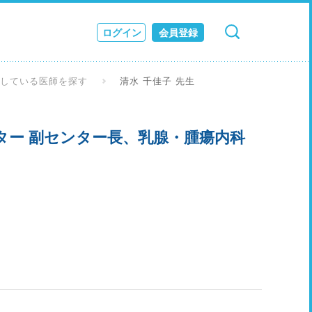
ログイン
会員登録
検索
キャンセル
ス
としている医師を探す
清水 千佳子 先生
JOURNAL
ター 副センター長、乳腺・腫瘍内科