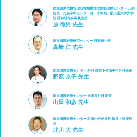
国立健康危機管理研究機構国立国際医療センター 元副
院長・元脳卒中センター長・非常勤、順天堂大学大学
院 医学研究科客員教授
原 徹男 先生
国立国際医療研究センター 呼吸器内科
高崎 仁 先生
国立国際医療センター 外科 鏡視下領域手術外科医長
野原 京子 先生
国立国際医療センター 食道胃外科 医長
山田 和彦 先生
国立国際医療センター 乳腺内分泌外科 医長・診療科
長
北川 大 先生