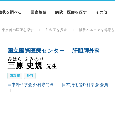
症状を調べる
医療相談
病院・医師を探す
その他
調べる
病院を探す
MNニュー
東京都の医師を探す
外科医を探す
鼠径ヘルニアを得意
調べる
医師を探す
NEWS & 
国立国際医療センター 肝胆膵外科
調べる
みはら ふみのり
三原 史規
先生
東京都
外科
日本外科学会 外科専門医
日本消化器外科学会 会員