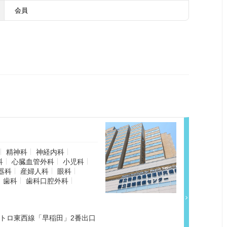
会員
精神科
神経内科
科
心臓血管外科
小児科
器科
産婦人科
眼科
歯科
歯科口腔外科
メトロ東西線「早稲田」2番出口