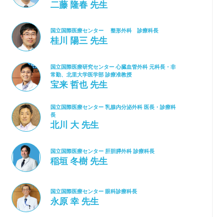
二藤 隆春 先生
国立国際医療センター 整形外科 診療科長
桂川 陽三 先生
国立国際医療研究センター 心臓血管外科 元科長・非
常勤、北里大学医学部 診療准教授
宝来 哲也 先生
国立国際医療センター 乳腺内分泌外科 医長・診療科
長
北川 大 先生
国立国際医療センター 肝胆膵外科 診療科長
稲垣 冬樹 先生
国立国際医療センター 眼科診療科長
永原 幸 先生