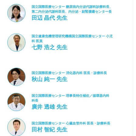
国立国際医療センター 糖尿病内分泌代謝科診療科長、
第二内分泌代謝科医長、内分泌・副腎腫瘍センター長
田辺 晶代 先生
国立健康危機管理研究機構国立国際医療センター 小児
科 医員
七野 浩之 先生
国立国際医療センター 消化器内科 医長・診療科長
秋山 純一 先生
国立国際医療センター 理事長特任補佐／循環器内科
科長
廣井 透雄 先生
国立国際医療センター 心臓血管外科 医長・診療科長
田村 智紀 先生