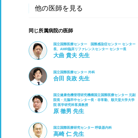
他の医師を見る
同じ所属病院の医師
国立国際医療センター 国際感染症センター センター
長、AMR臨床リファレンスセンター センター長
大曲 貴夫 先生
国立国際医療センター 外科
合田 良政 先生
国立健康危機管理研究機構国立国際医療センター 元副
院長・元脳卒中センター長・非常勤、順天堂大学大学
院 医学研究科客員教授
原 徹男 先生
国立国際医療研究センター 呼吸器内科
高崎 仁 先生