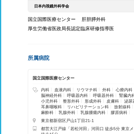
日本内視鏡外科学会
国立国際医療センター 肝胆膵外科
厚生労働省医政局長認定臨床研修指導医
所属病院
国立国際医療センター
内科
血液内科
リウマチ科
外科
心療内科
脳神経外科
呼吸器内科
呼吸器外科
腎臓内
小児外科
整形外科
形成外科
皮膚科
泌尿
耳鼻咽喉科
リハビリテーション科
放射線科
麻酔科
乳腺外科
乳腺腫瘍内科
膠原病科
東京都新宿区戸山1丁目21-1
都営大江戸線「若松河田」河田口 徒歩5分 東京