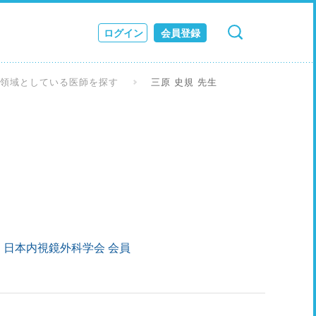
ログイン
会員登録
検索
キャンセル
ス
な領域としている医師を探す
三原 史規 先生
JOURNAL
日本内視鏡外科学会 会員