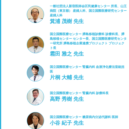
一般社団法人新宿医師会区民健康センター 所長、山王
病院（東京都） 産婦人科、国立国際医療研究センター
産婦人科
箕浦 茂樹 先生
国立国際医療センター 膵島移植診療科 診療科長、膵
島移植センター センター長、国立国際医療研究センタ
ー研究所 膵島移植企業連携プロジェクト プロジェク
ト長
霜田 雅之 先生
国立国際医療センター 腎臓内科 血液浄化療法室統括
医
片桐 大輔 先生
国立国際医療センター 腎臓内科 診療科長
高野 秀樹 先生
国立国際医療センター 糖尿病内分泌代謝科 医師
小谷 紀子 先生