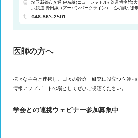
埼玉新都市交通 伊奈線(ニューシャトル) 鉄道博物館(大成
リハビリテーション
消化器科
救急科
循環器
武鉄道 野田線（アーバンパークライン） 北大宮駅 徒歩 
京浜東北線 大宮駅 バス 15分 (バスの場合) 大宮中
048-663-2501
車 徒歩 3分
ＪＲ東日本 東北本線 土呂駅 バス 10分 (
総合病院停留所下車 徒歩 0分
医師の方へ
様々な学会と連携し、日々の診療・研究に役立つ医師向
情報アップデートの場としてぜひご視聴ください。
学会との連携ウェビナー参加募集中