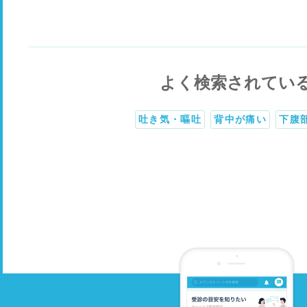
よく検索されてい
吐き気・嘔吐
背中が痛い
下腹