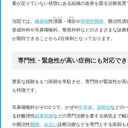
素が足りていない状態にある組織の改善を図る治療装置
かいよう
えそ
当院では、
糖尿病
性
潰瘍
・
壊疽
や
突発性難聴
、難治性潰
形成外科や耳鼻咽喉科、整形外科などのさまざまな診療
が期待できることから2台体制となっております。
専門性・緊急性が高い症例にも対応でき
豊富な経験をもつ医師を常駐させ、専門性や緊急性が高
も特徴です。
耳鼻咽喉科がその1つで、かぜや
中耳炎
、
花粉症
などの
る好酸球性
副鼻腔炎
などの専門治療を要する病気まで幅
や難治性
難聴
、
めまい
診断治療などを専門とする医師も