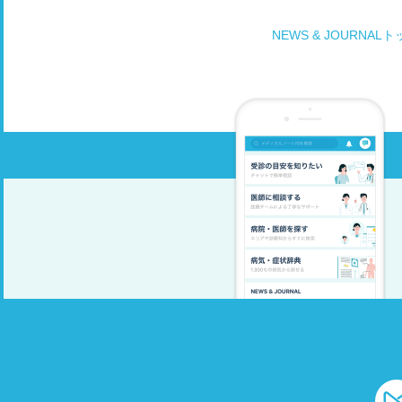
そ
一
痛
か
NEWS & JOURNAL
で
う
が
け
っ
ま
調
聞