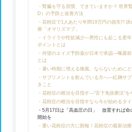
腎臓を守る習慣、できていますか？ 世界腎
D）の予防と改善方法
花粉症で1人あたり年間19万円の損失!?
療「オマリズマブ」
イライラや性欲減少―男性にも起こる更年
ポイントとは
待望のエイズ予防薬が日本で承認―曝露前
とは
暑い時期に増える痛風、ならないためにど
サプリメントを飲んでいる方へ―紅麹サプ
きこと
花粉症の根治を目指す―“舌下免疫療法”
花粉症の根治を目指すなら今が始めるタイミ
5月17日は「高血圧の日」 放置すれば
開始を
重い花粉症の方に朗報！花粉症の最新治療