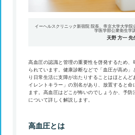
イーヘルスクリニック新宿院 院長、帝京大学大学院
学医学部公衆衛生学講
天野 方一
先
高血圧の認識と管理の重要性を啓発するため、毎
られています。健康診断などで「血圧が高め」
り日常生活に支障が出たりすることはほとんど
イレントキラー」の別名があり、放置すると命
ます。高血圧はどこが怖いのでしょうか、予防
について詳しく解説します。
高血圧とは