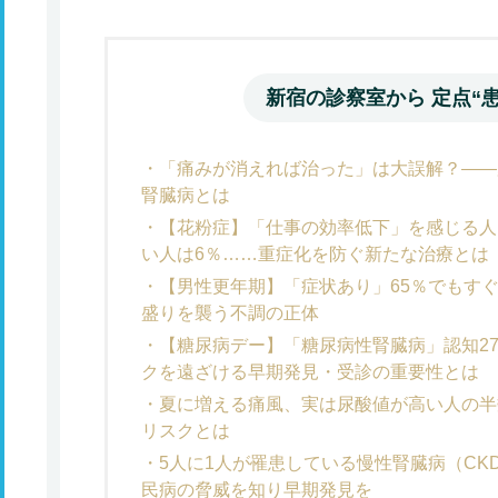
新宿の診察室から 定点“患
「痛みが消えれば治った」は大誤解？――
腎臓病とは
【花粉症】「仕事の効率低下」を感じる人
い人は6％……重症化を防ぐ新たな治療とは
【男性更年期】「症状あり」65％でもすぐ
盛りを襲う不調の正体
【糖尿病デー】「糖尿病性腎臓病」認知27
クを遠ざける早期発見・受診の重要性とは
夏に増える痛風、実は尿酸値が高い人の半
リスクとは
5人に1人が罹患している慢性腎臓病（CK
民病の脅威を知り早期発見を