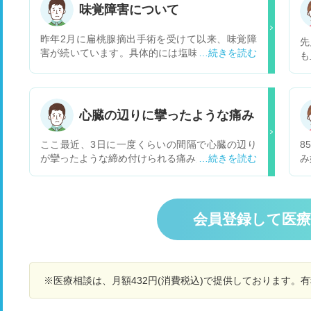
味覚障害について
昨年2月に扁桃腺摘出手術を受けて以来、味覚障
先
害が続いています。具体的には塩味がほとんど感
も
じられません。手術を受けた病院でも原因がわか
の
りませんでした。本格的に治療したいと思ってい
図
ますが何かいい治療方法や治療方針、おすすめの
は
病院などはありますでしょうか？ちなみに亜鉛は
図
心臓の辺りに攣ったような痛み
2ヶ月程毎日サプリを飲んでます。また糖尿病・
合
高血圧とIgA腎症の治療で服薬しております。
超
ここ最近、3日に一度くらいの間隔で心臓の辺り
8
C
が攣ったような締め付けられる痛みが出ます。 痛
み
毎
みは15秒くらいで収まるのですが、心筋梗塞など
て
台
の疑いはありますか？ ちなみに高血圧の薬を飲ん
知
値
でいます。 軽い脂肪肝と言われたことがありま
母
ど
す。
り
会員登録して医
あ
は
す
断
血
考
を
し
ょ
※医療相談は、月額432円(消費税込)で提供しております。
分
で
母
の