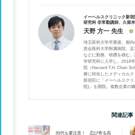
イーヘルスクリニック新宿
研究科 非常勤講師、久留
天野 方一
先生
埼玉医科大学卒業後、都内
恵会医科大学附属病院、足
などに勤務、研鑽を積む。
学研究科に入学し、2018
院（Harvard T.H. Chan S
療に特化したメディカルクリ
新宿区に「イーヘルスクリニック新
院)」を開院。複数企業の
関連記事
30代も要注意！ 忍び寄る高