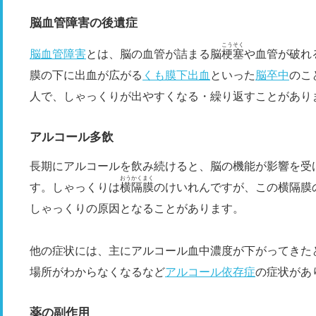
脳血管障害の後遺症
こうそく
脳血管障害
とは、脳の血管が詰まる脳
梗塞
や血管が破れ
膜の下に出血が広がる
くも膜下出血
といった
脳卒中
のこ
人で、しゃっくりが出やすくなる・繰り返すことがあり
アルコール多飲
長期にアルコールを飲み続けると、脳の機能が影響を受
おうかくまく
す。しゃっくりは
横隔膜
のけいれんですが、この横隔膜
しゃっくりの原因となることがあります。
他の症状には、主にアルコール血中濃度が下がってきた
場所がわからなくなるなど
アルコール依存症
の症状があ
薬の副作用