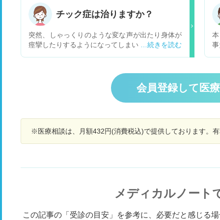
がありPCR検査をしましたが陰性でした。
（
く
チック症は治りますか？
た
突然、しゃっくりのような変な声が出たり身体が
本
痙攣したりするようになってしまいました。 病名
事
はまだわかっていませんが、病院ではもしかした
が
ら「チック」かもと言われました。 もう3ヶ月近
に
くずっと治っていなくて、薬もあまり効いていま
も
せん。 声が出てしまうので職場でひどく目立って
終
会員登録して医
しまい、周りから心配されます。 今後症状が治ら
に
ない場合は仕事を続けるにしても周りに迷惑がか
うも
かるし、リモートワークも可能になってはいます
も
が永久にそれだけでは今の仕事を続けるわけにい
心配です
※医療相談は、月額432円(消費税込)で提供しております。
かないのでは…独身なので人と関わらないのは辛
す
いし… と不安です。。 薬が効かない場合は治療
最
法はないのでしょうか…？
メディカルノート
この記事の「受診の目安」を参考に、必要だと感じる場