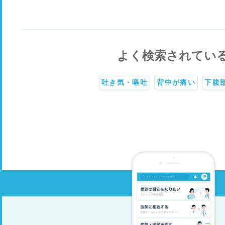
よく検索されてい
吐き気・嘔吐
背中が痛い
下腹