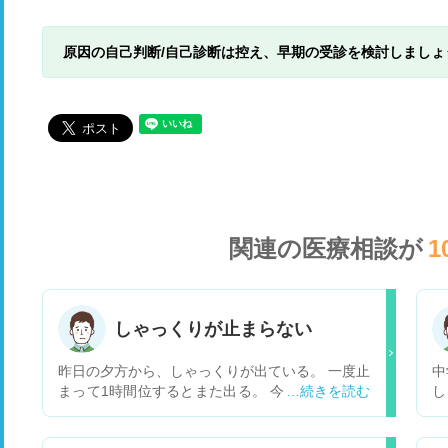
原因の自己判断/自己診断は控え、早期の受診を検討しましょ
関連の医療相談が
1
しゃっくりが止まらない
昨日の夕方から、しゃっくりが出ている。 一度止
中
まって1時間位するとまた出る。 今も繰り返して
し
いる。 苦しくて嘔吐を何回かしている。 嘔吐す
る
ると収まるが、また始まる。 一昨日から喉の痛み
ま