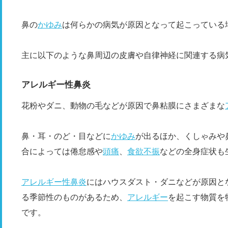
鼻の
かゆみ
は何らかの病気が原因となって起こっている
主に以下のような鼻周辺の皮膚や自律神経に関連する病
アレルギー性鼻炎
花粉やダニ、動物の毛などが原因で鼻粘膜にさまざまな
鼻・耳・のど・目などに
かゆみ
が出るほか、くしゃみや
合によっては倦怠感や
頭痛
、
食欲不振
などの全身症状も
アレルギー性鼻炎
にはハウスダスト・ダニなどが原因と
る季節性のものがあるため、
アレルギー
を起こす物質を
です。