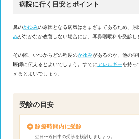
病院に行く目安とポイント
鼻の
かゆみ
の原因となる病気はさまざまであるため、原
み
がなかなか改善しない場合には、耳鼻咽喉科を受診し
その際、いつからどの程度の
かゆみ
があるのか、他の症
医師に伝えるとよいでしょう。すでに
アレルギー
を持っ
えるとよいでしょう。
受診の目安
診療時間内に受診
翌日〜近日中の受診を検討しましょう。