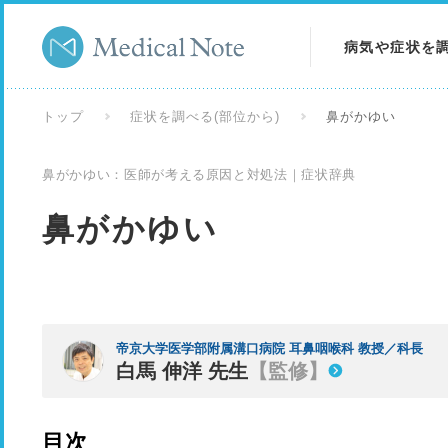
病気や症状を
病気を調べる
トップ
症状を調べる(部位から)
鼻がかゆい
症状を調べる
鼻がかゆい：医師が考える原因と対処法｜症状辞典
検査を調べる
鼻がかゆい
帝京大学医学部附属溝口病院 耳鼻咽喉科 教授／科長
白馬 伸洋 先生
【監修】
目次