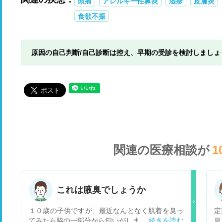
頭痛
アレルギー性鼻炎
湿疹
皮膚炎
食欲不振
原因の自己判断/自己診断は控え、早期の受診を検討しましょ
関連の医療相談が
1
これは腋臭でしょうか
１０歳の子供ですが、最近なんとなく肌着を臭っ
定
てみたら脇の一部分から匂いがしました。 日頃か
息