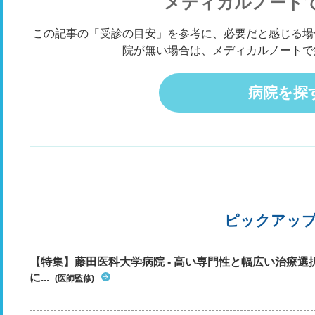
メディカルノート
ているのですが、いかがでしょうか。 その他、懸
たら中学生の時に汗？ワキガ？みたいな匂いがし
念事項がありましたらご教示いただけますと幸い
てましたがそれ以降は匂いはしないといわれまし
です、よろしくお願いいたします。
この記事の「受診の目安」を参考に、必要だと感じる場
た、妻も高校時代からの知り合いですが匂いが気
になったことはないと言われています。軽いワキ
院が無い場合は、メディカルノートで
ガ体質なんでしょうか？
病院を探
ピックアッ
【特集】藤田医科大学病院 - 高い専門性と幅広い治療
に...
(医師監修)