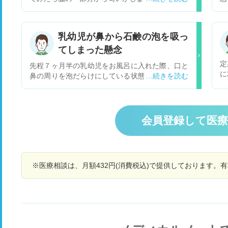
ら匂いが気になったことはなく、年頃になってき
吸
たため体臭などあるかなと思い肌着の脇の部分に
0
鼻をつけると匂います、匂いは腋臭のような、汗
咳
乳幼児が鼻から石鹸の泡を吸っ
のような酸っぱいような、甘いような、なんとも
言
てしまった懸念
言えません。だた臭すぎて匂えないと言う事はあ
り
りません。肌着のみでアウターには匂いがついて
が
定
先程７ヶ月半の乳幼児をお風呂に入れた際、口と
いません。風呂上がりに脇など匂っても無臭で
性は
に
鼻の周りを泡だらけにしている状態で泣き出した
す。 まだ脇毛も生えてなく発育が早いといった感
ど
り
ため、慌てて顔にお湯をかけたところ、より激し
じでもないのですが、ただの体臭なんでしょう
家
ょ
く、お風呂を上がってからも５分ほどとても苦し
か？現時点では対策などは特に必要ないでしょう
のを感
そうに大泣きしていました。 泣いている最中は、
か？ シミもなく洗濯すると匂いはとれます。 た
の
心なしか異物を飲み込みたがっている際の嗚咽の
会員登録して医
だ耳はアメ耳でねちゃねちゃで取れないことはな
も
様な仕草、手を動かし喉を掻く様な仕草も見られ
く耳掻きで取れますが柔らかいです。 また腋臭の
い
ました。 ひとまず落ち着いた様ですが、普段あま
原因になるアポクリン汗腺は誰にでもあると聞き
り返
り泣かず、泣いても抱っこ・おっぱい等ですぐ落
ました、思春期に特に活発にと聞きましたが、思
受
ち着く子が今回はとても苦しそうに泣き続けたた
春期には誰でも多少は腋臭の様な匂いがする可能
うか… 原因が
※医療相談は、月額432円(消費税込)で提供しております。
め、心配してしまっております。 なお一回目の泣
性があるんでしょうか？ 腋臭はその中で特に匂い
た
き出し方は、普段もよくする泣き出し方であり、
がきつい人といった感じでしょうか？ 一度気にな
恐らく目に泡が入って染みたためと思っておりま
りだすと心配になってきたんですが現時点ではま
す。 ただ、より激しく泣き出したのは、素人の想
だそこまで気にする必要はないでしょうか？ 私も
定で恐縮ですが、鼻から石鹸の泡・水を吸ってし
アメ耳のためワキガ体質と思います、いままで匂
まい痛がっていたのか、もしくは誤嚥など心配し
いを人に指摘されたことはありません、親に聞い