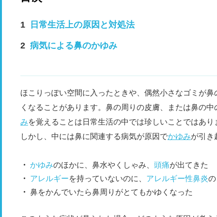
日常生活上の原因と対処法
病気による鼻のかゆみ
ほこりっぽい空間に入ったときや、偶然小さなゴミが鼻
くなることがあります。鼻の周りの皮膚、または鼻の中
み
を覚えることは日常生活の中では珍しいことではあり
しかし、中には鼻に関連する病気が原因で
かゆみ
が引き
かゆみ
のほかに、鼻水やくしゃみ、
頭痛
が出てきた
アレルギー
を持っていないのに、
アレルギー性鼻炎
の
鼻をかんでいたら鼻周りがとてもかゆくなった