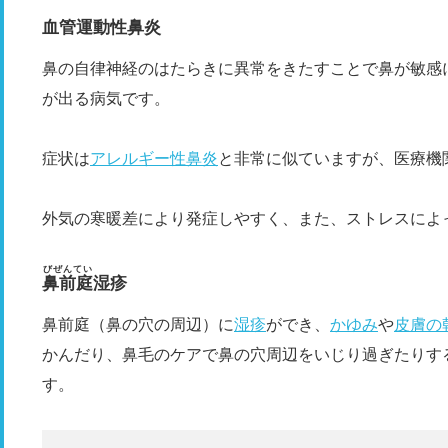
血管運動性鼻炎
鼻の自律神経のはたらきに異常をきたすことで鼻が敏感
が出る病気です。
症状は
アレルギー性鼻炎
と非常に似ていますが、医療機
外気の寒暖差により発症しやすく、また、ストレスによ
びぜんてい
鼻前庭
湿疹
鼻前庭（鼻の穴の周辺）に
湿疹
ができ、
かゆみ
や
皮膚の
かんだり、鼻毛のケアで鼻の穴周辺をいじり過ぎたりす
す。