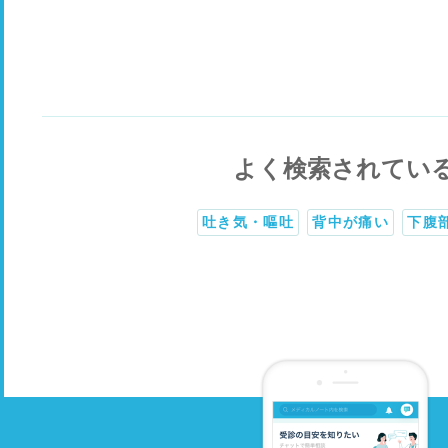
よく検索されてい
吐き気・嘔吐
背中が痛い
下腹