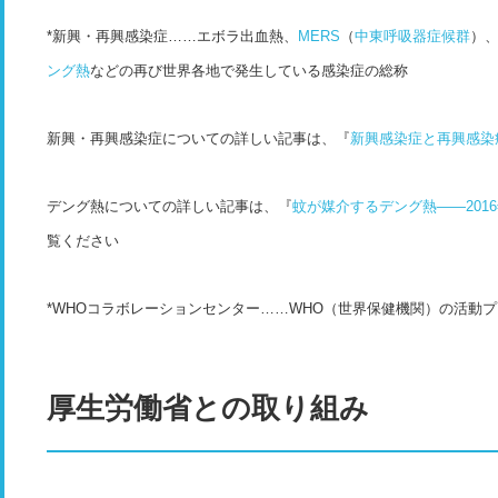
*新興・再興感染症……エボラ出血熱、
MERS
（
中東呼吸器症候群
）
ング熱
などの再び世界各地で発生している感染症の総称
新興・再興感染症についての詳しい記事は、『
新興感染症と再興感染
デング熱についての詳しい記事は、『
蚊が媒介するデング熱――​​2
覧ください
*WHOコラボレーションセンター……WHO（世界保健機関）の活動
厚生労働省との取り組み