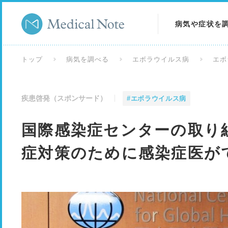
病気や症状を
病気を調べる
トップ
病気を調べる
エボラウイルス病
エボ
症状を調べる
疾患啓発（スポンサード）
#エボラウイルス病
検査を調べる
国際感染症センターの取り組
症対策のために感染症医が