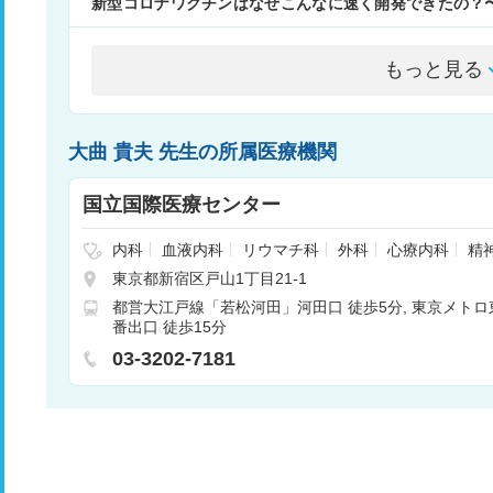
新型コロナワクチンはなぜこんなに速く開発できたの？
もっと見る
大曲 貴夫 先生の所属医療機関
国立国際医療センター
内科
血液内科
リウマチ科
外科
心療内科
精
神経外科
呼吸器内科
呼吸器外科
腎臓内科
心
東京都新宿区戸山1丁目21-1
小児外科
整形外科
形成外科
皮膚科
泌尿器
都営大江戸線「若松河田」河田口 徒歩5分
東京メトロ
耳鼻咽喉科
リハビリテーション科
放射線科
番出口 徒歩15分
麻酔科
乳腺外科
乳腺腫瘍内科
膠原病科
03-3202-7181