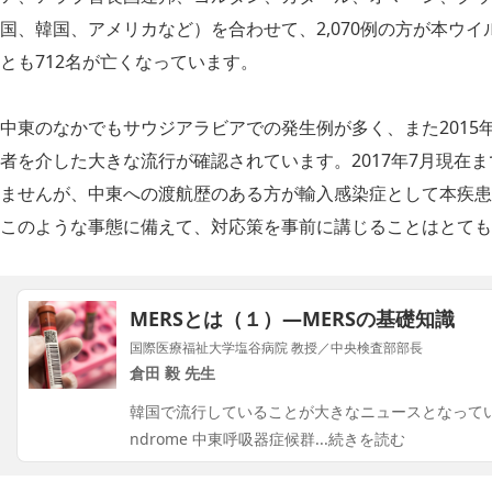
国、韓国、アメリカなど）を合わせて、2,070例の方が本ウ
とも712名が亡くなっています。
中東のなかでもサウジアラビアでの発生例が多く、また2015
者を介した大きな流行が確認されています。2017年7月現在
ませんが、中東への渡航歴のある方が輸入感染症として本疾患
このような事態に備えて、対応策を事前に講じることはとても
MERSとは（１）―MERSの基礎知識
国際医療福祉大学塩谷病院 教授／中央検査部部長
倉田 毅 先生
韓国で流行していることが大きなニュースとなっているMERS(Mi
ndrome 中東呼吸器症候群
...続きを読む