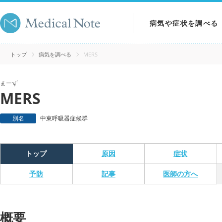
病気や症状を調べる
病気を調べる
トップ
病気を調べる
MERS
症状を調べる
まーず
MERS
検査を調べる
別名
中東呼吸器症候群
トップ
原因
症状
予防
記事
医師の方へ
概要