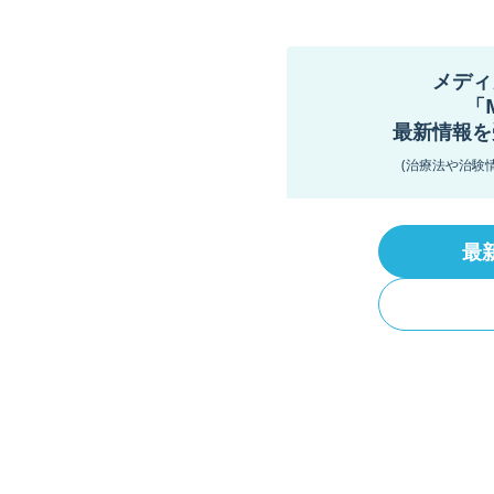
メディ
「
最新情報を
(治療法や治験
最