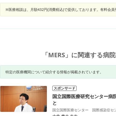
く、喉や舌の付け根に違和感が生じ、そこから爆
内科受診
発するようにオエッとなる。 （ただ、胃液が口ま
※医療相談は、月額432円(消費税込)で提供しております。有料会
いました
で上ってくることもある） ・思い切りオエッとえ
いがあり
ずかないと、吐き気が治まらない。オエッとなる
めまい症
と、数分治まる。 ・朝昼よりも、夕方から夜、特
があるの
に会社を出て帰宅中が一番症状が酷い。 ・渋い日
本茶や、真水を飲むと、即座に吐き気がして、胃
に到達する前に吐き出してしまいそうになる。薬
を飲む際などに苦労する。 （味がついたジュー
ス、麦茶などは平気） ・食事中に、吐き出してし
まったりはしない。 ・自宅で安静にしている時
「MERS」に関連する病
は、吐き気は治まる。 うつ病でお世話になってい
るメンタルクリニックの先生に症状を伝えたとこ
ろ、うつ病の薬の副作用で、喉が乾燥してオエッ
特定の医療機関について紹介する情報が掲載されています。
となるのではないか、と言われました。 しかし、
試しに飲み物をガブガブ飲みながら会社から帰宅
してみたのですが、吐き気は治まりませんでし
た。 これは、何科に相談し、どんな治療を受ける
スポンサード
のが良さそうでしょうか。 飲んでいる薬： 【毎
国立国際医療研究センター病
食後・就寝前】 ノバミン錠5mg×1 【夕食後】 イ
と
フェクサーSRカプセル75mg×3 リボトリール錠0.
5mg×1 ロスバスタチン錠5mg×1 【就寝前】 ロ
ラメット錠1.0×2 デエビゴ錠2.5mg×2 ミルタザピ