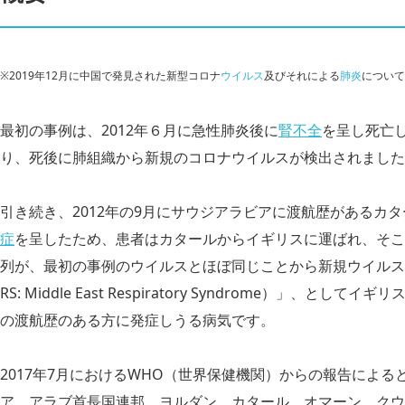
※2019年12月に中国で発見された新型コロナ
ウイルス
及びそれによる
肺炎
について
最初の事例は、2012年６月に急性肺炎後に
腎不全
を呈し死亡
り、死後に肺組織から新規のコロナウイルスが検出されました
引き続き、2012年の9月にサウジアラビアに渡航歴があるカ
症
を呈したため、患者はカタールからイギリスに運ばれ、そこ
列が、最初の事例のウイルスとほぼ同じことから新規ウイルス
RS: Middle East Respiratory Syndrome）」、
の渡航歴のある方に発症しうる病気です。
2017年7月におけるWHO（世界保健機関）からの報告によ
ア、アラブ首長国連邦、ヨルダン、カタール、オマーン、クウ