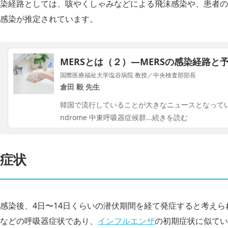
染経路としては、咳やくしゃみなどによる飛沫感染や、患者の
感染が推定されています。
MERSとは（２）―MERSの感染経路と
国際医療福祉大学塩谷病院 教授／中央検査部部長
倉田 毅 先生
韓国で流行していることが大きなニュースとなっているMERS(Mi
ndrome 中東呼吸器症候群
...続きを読む
症状
感染後、4日〜14日くらいの潜伏期間を経て発症すると考え
などの呼吸器症状であり、
インフルエンザ
の初期症状に似てい