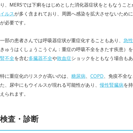
り、MERSでは下痢をはじめとした消化器症状をともなうこ
イルス
が多く含まれており、周囲へ感染を拡大させないために
が必要です。
一部の患者さんでは呼吸器症状が重症化することもあり、
急性
きゅうはくしょうこうぐん：重症の呼吸不全をきたす疾患）を
腎不全
を含む
多臓器不全
や
敗血症
ショックをともなう場合もあ
特に重症化のリスクが高いのは、
糖尿病
、
COPD
、免疫不全な
た、尿中にもウイルスが現れる可能性があり、
慢性腎臓病
を持
えられます。
検査・診断