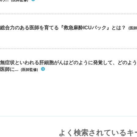
(医師監修)
総合力のある医師を育てる『救急麻酔ICUパック』とは？
(医師
無症状といわれる肝細胞がんはどのように発覚して、どのよう
医師に...
(医師監修)
よく検索されているキ