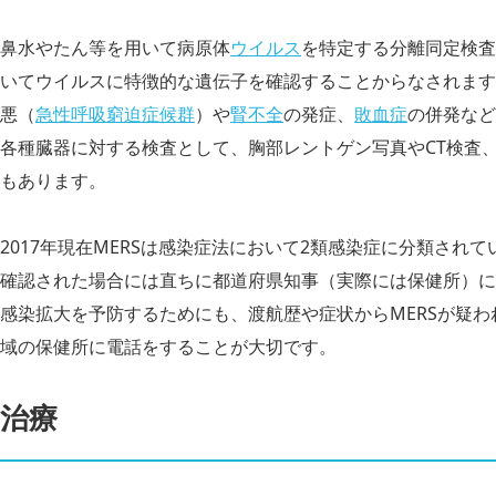
鼻水やたん等を用いて病原体
ウイルス
を特定する分離同定検査
いてウイルスに特徴的な遺伝子を確認することからなされます
悪（
急性呼吸窮迫症候群
）や
腎不全
の発症、
敗血症
の併発など
各種臓器に対する検査として、胸部レントゲン写真やCT検査
もあります。
2017年現在MERSは感染症法において2類感染症に分類され
確認された場合には直ちに都道府県知事（実際には保健所）に
感染拡大を予防するためにも、渡航歴や症状からMERSが疑
域の保健所に電話をすることが大切です。
治療