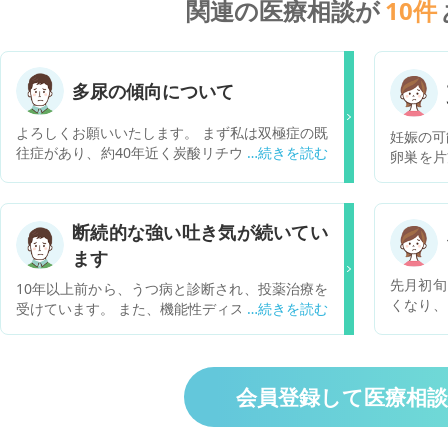
関連の医療相談が
10
件
多尿の傾向について
よろしくお願いいたします。 まず私は双極症の既
妊娠の可
往症があり、約40年近く炭酸リチウム錠を服薬し
卵巣を片
ています(1日800mg) 精神科薬の副作用による排
1～27
尿困難があり、泌尿器科にも定期的に受診し、エ
です。 
ブランチルカプセルを1日2回で30mg服用してい
後の30
断続的な強い吐き気が続いてい
ます。 それでもともと多尿多飲の傾向があったの
かもしれ
ですが、ここ2,3ヶ月前頃から特に多尿の傾向が
ます
近いとあ
目立つようになり、尿器で測定してみたら、24時
卵日は高
先月初旬
10年以上前から、うつ病と診断され、投薬治療を
間で約6.4Lの排尿量がありました。 排尿時もすぐ
におりも
くなり、
受けています。 また、機能性ディスペプシアの診
に出るわけではなく、30秒程度待っても出ずに、
うなおり
家族が救
断も受け、症状が酷い時は通院しています。 失業
時間を置いて再度排尿すると出るような感じで
なくなっ
されて、
して、１年間就職活動を行い（その間はほぼ引き
す。 炭酸リチウム錠服用ということで後天性腎性
ます。 
ましたが
籠り）、２週間ほど前から新しい就職先で就業を
尿崩症も考えましたが、詳細は分かっていませ
んなとき
後、頭痛
始めました。 すると、以下のような症状が出始め
ん。 この内容でお分かりでしょうか？ どうかよ
会員登録して医療相
の性行為
持ちなの
ました。 ・家から出て出歩くと、断続的な強い吐
ろしくお願いいたします。
らくて申
した日か
き気に襲われる。 ・胃がひっくり返る感じではな
お願いい
あり、嘔