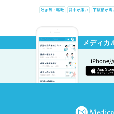
吐き気・嘔吐
背中が痛い
下腹部が痛
メディカ
iPhone