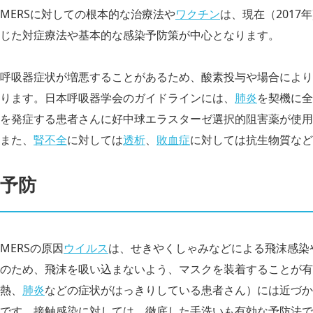
MERSに対しての根本的な治療法や
ワクチン
は、現在（2017
じた対症療法や基本的な感染予防策が中心となります。
呼吸器症状が増悪することがあるため、酸素投与や場合により
ります。日本呼吸器学会のガイドラインには、
肺炎
を契機に全
を発症する患者さんに好中球エラスターゼ選択的阻害薬が使用
また、
腎不全
に対しては
透析
、
敗血症
に対しては抗生物質など
予防
MERSの原因
ウイルス
は、せきやくしゃみなどによる飛沫感染
のため、飛沫を吸い込まないよう、マスクを装着することが有
熱、
肺炎
などの症状がはっきりしている患者さん）には近づか
です。接触感染に対しては、徹底した手洗いも有効な予防法で