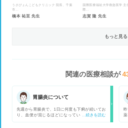
うさぴょんこどもクリニック 院長、千葉
国際医療福祉大学救急医学 主
市...
際...
橋本 祐至 先生
志賀 隆 先生
もっと見る
関連の医療相談が
4
胃腸炎について
先週から胃腸炎で、1日に何度も下痢が続いてお
昨
り、血便が混じるほどになっています。ここ数
薬
日、お医者さんの指示で、お粥やうどんをたべさ
ん
せていますが下痢は解消されず、食べ物の制限に
い