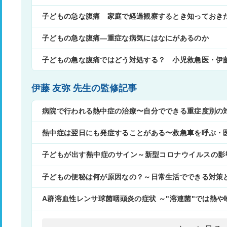
子どもの急な腹痛 家庭で経過観察するとき知っておき
子どもの急な腹痛―重症な病気にはなにがあるのか
子どもの急な腹痛ではどう対処する？ 小児救急医・伊
伊藤 友弥 先生の監修記事
病院で行われる熱中症の治療〜自分でできる重症度別の
熱中症は翌日にも発症することがある〜救急車を呼ぶ・
子どもが出す熱中症のサイン～新型コロナウイルスの影
意点～
子どもの便秘は何が原因なの？～日常生活でできる対策
A群溶血性レンサ球菌咽頭炎の症状 ～"溶連菌"では熱や
特徴を解説～