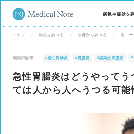
病気や症状を
病気を調べる
トップ
病気を調べる
腹部から調べる
胃・十
症状を調べる
編集部記事
#急性胃腸炎
#胃腸炎
#感染性胃腸炎
検査を調べる
急性胃腸炎はどうやってう
ては人から人へうつる可能