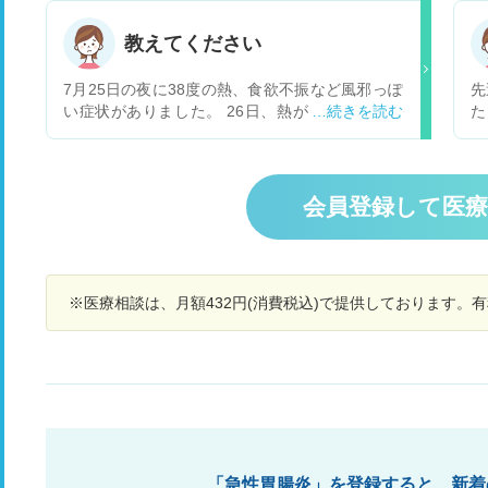
子供のストレスも大きくなっています。お医者さ
んからは断食や食事制限をしています。何か他の
教えてください
食べ物で、子供に食べさせて良いものはありませ
んでしょうか？教えてください。
7月25日の夜に38度の熱、食欲不振など風邪っぽ
先
い症状がありました。 26日、熱が下がらず、食
た
欲もなくその夜から持続する腹痛と下痢の症状が
だ
出ました。 27日、熱は37度代まで下がりました
イ
が食欲はなく、下痢が続きました。色が黒っぽい
た
のと鮮血が出ています。排便時特に痛みはありま
き
会員登録して医
せん。病院を受診したところ胃腸炎とのことでし
み
た。 28、29日と熱は下がったが黒っぽい下痢便
で
と持続する腹痛が改善されません。 もう一度受診
す
した方が良いのでしょうか。それともこのまま自
※医療相談は、月額432円(消費税込)で提供しております。
宅で様子をみた方が良いでしょうか。
「急性胃腸炎」を登録すると、新着