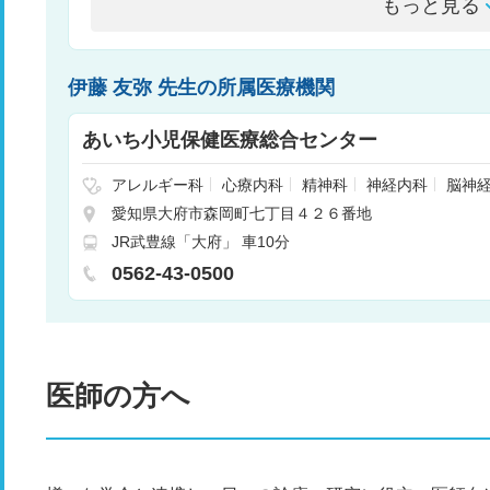
もっと見る
伊藤 友弥 先生の所属医療機関
あいち小児保健医療総合センター
アレルギー科
心療内科
精神科
神経内科
脳神
心臓血管外科
小児科
小児外科
整形外科
形成
愛知県大府市森岡町七丁目４２６番地
器科
産科
眼科
耳鼻咽喉科
放射線科
歯科口
JR武豊線「大府」 車10分
環器内科
感染免疫科（感染症科/予防診療科）
0562-43-0500
医師の方へ