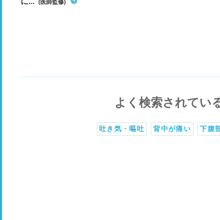
に...
(医師監修)
よく検索されてい
吐き気・嘔吐
背中が痛い
下腹