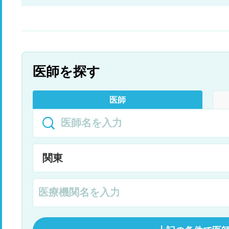
のでしょうか？ 機能性ディスペプシアや過敏性腸
症候群の影響というのもあるでしょうか？ また、
どのくらい症状が続いたりどんな症状が出たら受
診した方がいいとか、受診するなら何科に行けば
いいのかも教えて頂きたいです。
医師を探す
医師