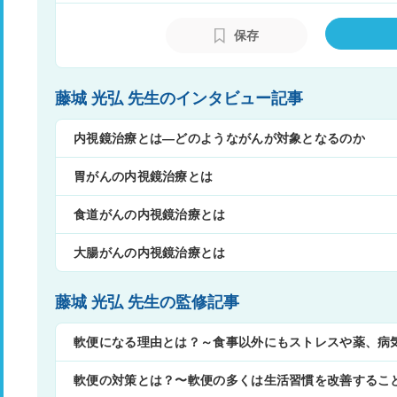
学部附属病院光学医療診療部部長・准教授、
化器内科学 教授、2021年東京大学大学
保存
る。内視鏡機器や処置具の開発から携わる
的確な診断、治療が行える方法の研究を続
藤城 光弘 先生のインタビュー記事
内視鏡治療とは―どのようながんが対象となるのか
胃がんの内視鏡治療とは
食道がんの内視鏡治療とは
大腸がんの内視鏡治療とは
藤城 光弘 先生の監修記事
軟便になる理由とは？～食事以外にもストレスや薬、病
軟便の対策とは？〜軟便の多くは生活習慣を改善するこ