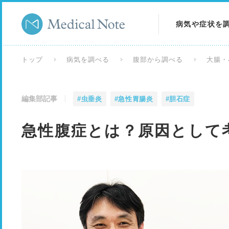
病気や症状を
病気を調べる
トップ
病気を調べる
腹部から調べる
大腸・
症状を調べる
編集部記事
#虫垂炎
#急性胃腸炎
#胆石症
検査を調べる
急性腹症とは？原因として