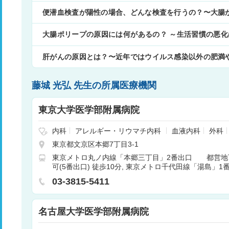
便潜血検査が陽性の場合、どんな検査を行うの？〜大腸
大腸ポリープの原因には何があるの？ ～生活習慣の悪
ことも～
肝がんの原因とは？〜近年ではウイルス感染以外の肥満
藤城 光弘 先生の所属医療機関
東京大学医学部附属病院
内科
アレルギー・リウマチ内科
血液内科
外科
神経内科
脳神経外科
呼吸器外科
消化器外科
東京都文京区本郷7丁目3-1
管外科
小児科
小児外科
整形外科
形成外科
東京メトロ丸ノ内線「本郷三丁目」2番出口 都営地
泌尿器科
肛門科
産婦人科
眼科
耳鼻咽喉科
可(5番出口) 徒歩10分
東京メトロ千代田線「湯島」1番
科
放射線科
矯正歯科
歯科口腔外科
麻酔科
科
循環器内科
消化器内科
03-3815-5411
名古屋大学医学部附属病院