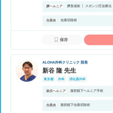
臍形成術
スポンジ圧迫療法
臍ヘルニア
虫垂切除術
虫垂炎
保存
ALOHA外科クリニック 院長
新谷 隆 先生
東京都
外科
消化器外科
腹腔鏡下ヘルニア手術
鼠径ヘルニア
腹腔鏡下虫垂切除術
虫垂炎