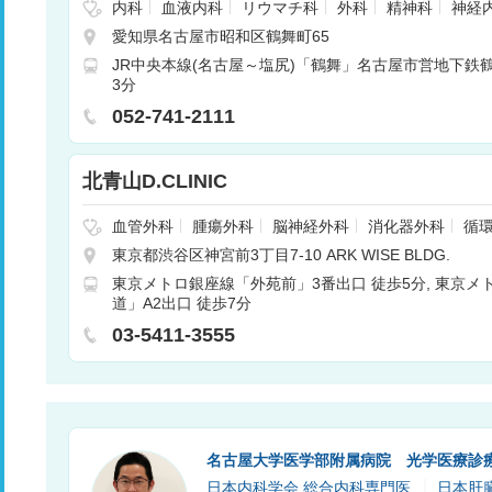
内科
血液内科
リウマチ科
外科
精神科
神経
呼吸器外科
消化器外科
腎臓内科
心臓血管外科
愛知県名古屋市昭和区鶴舞町65
整形外科
形成外科
皮膚科
泌尿器科
産婦人
JR中央本線(名古屋～塩尻)「鶴舞」名古屋市営地下鉄
科
リハビリテーション科
放射線科
歯科口腔外科
3分
科
呼吸器内科
循環器内科
消化器内科
総合診
052-741-2111
北青山D.CLINIC
血管外科
腫瘍外科
脳神経外科
消化器外科
循
科
呼吸器内科
婦人科
皮膚科
形成外科
東京都渋谷区神宮前3丁目7-10 ARK WISE BLDG.
東京メトロ銀座線「外苑前」3番出口 徒歩5分
東京メ
道」A2出口 徒歩7分
03-5411-3555
名古屋大学医学部附属病院 光学医療診療
日本内科学会 総合内科専門医
日本肝