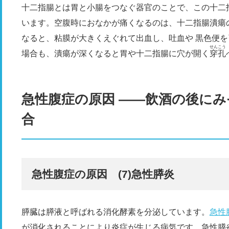
十二指腸とは胃と小腸をつなぐ器官のことで、この十二
います。空腹時におなかが痛くなるのは、十二指腸潰瘍
なると、粘膜が大きくえぐれて出血し、吐血や 黒色便
せんこう
場合も、潰瘍が深くなると胃や十二指腸に穴が開く
穿孔
急性腹症の原因 ――飲酒の後に
合
急性腹症の原因 (7)急性膵炎
膵臓は膵液と呼ばれる消化酵素を分泌しています。
急性
が消化されることにより炎症が生じる病気です。急性膵