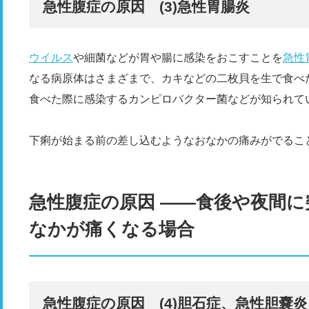
急性腹症の原因 (3)急性胃腸炎
ウイルス
や細菌などが胃や腸に感染をおこすことを
急性
なる病原体はさまざまで、カキなどの二枚貝を生で食べ
食べた際に感染するカンピロバクター菌などが知られて
下痢が始まる前の差し込むようなおなかの痛みがでるこ
急性腹症の原因 ――食後や夜間
なかが痛くなる場合
急性腹症の原因 (4)胆石症、急性胆嚢