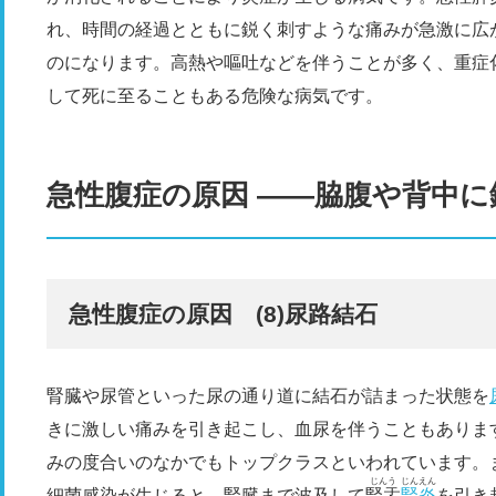
れ、時間の経過とともに鋭く刺すような痛みが急激に広
のになります。高熱や嘔吐などを伴うことが多く、重症
して死に至ることもある危険な病気です。
急性腹症の原因 ――脇腹や背中
急性腹症の原因 (8)尿路結石
腎臓や尿管といった尿の通り道に結石が詰まった状態を
きに激しい痛みを引き起こし、血尿を伴うこともありま
みの度合いのなかでもトップクラスといわれています。
じんう
じんえん
細菌感染が生じると、腎臓まで波及して
腎盂
腎炎
を引き