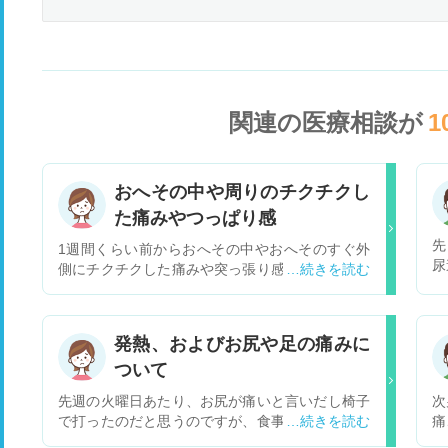
関連の医療相談が
1
おへその中や周りのチクチクし
た痛みやつっぱり感
先
1週間くらい前からおへその中やおへそのすぐ外
尿
側にチクチクした痛みや突っ張り感が出るように
菌
なりました。 寝返りをした時や朝起きた時に伸び
言
をした時、動き始める時に感じることが多いで
当
す。 同じ頃から下痢や軟便になり今は便秘３日目
発熱、およびお尻や足の痛みに
な
です。おへそのすぐ上あたりに何かが詰まってる
ついて
ような苦しさがあり食後にひどくなります。食後
苦しくて吐きたいという気持ちになります。
先週の火曜日あたり、お尻が痛いと言いだし椅子
次
元々、機能性ディスペプシアと過敏性腸症候群が
で打ったのだと思うのですが、食事中も途中で痛
痛
あるため、胃腸が張ったり苦しくなったり、下痢
みだしたり、寝ている時もたまに痛いと言って気
し