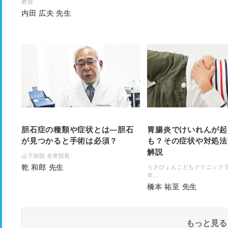
教授
内田 広夫 先生
胆石症の種類や症状とは―胆石
胃腸炎でけいれんが起
が見つかると手術は必須？
も？その症状や対処法
解説
山下病院 名誉院長
乾 和郎 先生
うさぴょんこどもクリニック 
市...
橋本 祐至 先生
もっと見る