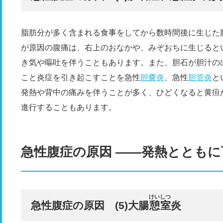
脂肪分が多く含まれる食事をしてから数時間後に生じた
が原因の腹痛は、右上のおなかや、みぞおちに生じると
き気や嘔吐を伴うこともあります。また、胆石が胆汁の
こと炎症を引き起こすことを急性
胆嚢炎
、急性
胆管炎
と
発熱や背中の痛みを伴うことが多く、ひどくなると黄疸
進行することもあります。
急性腹症の原因 ――発熱ととも
けいしつ
急性腹症の原因 (5)大腸
憩室
炎