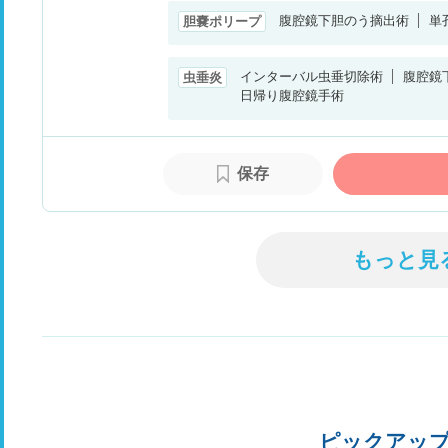
腹腔鏡下胆のう摘出術
単
胆嚢ポリープ
インターバル虫垂切除術
腹腔鏡
虫垂炎
日帰り腹腔鏡手術
保存
もっと見
ピックアッ