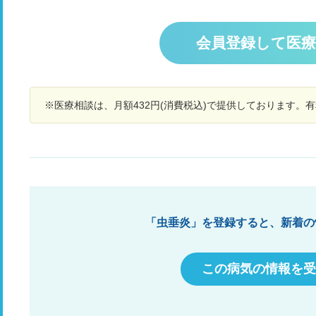
や腹痛はよくあるのでその影響かと思っていたの
になっていました。今週の月曜(6日後)保育園から
い
ですが、いつもは胃のあたり全体、下腹部全体に
連絡があり、お尻が痛く座れず泣いている。発熱
か
症状が出ておへそ周りピンポイントでというのは
もあり(38℃)との事でお迎え。翌日形成外科にて
も
会員登録して医
あまりなかったので気になっています。便秘もた
お尻レントゲン撮ってもらったのですが異常なし
気
まにはあるけどいつもは快便な方だと思います。
で様子見とのことでした。帰宅後も痛みがひどそ
と
3ヶ月前に虫垂炎になり腹腔鏡手術を受けていま
うで翌日もう一度受診したのですが変わらず。発
コ
す。その時退院してから1ヶ月以上、おへそ周り
熱の方は中々治らなず、中耳炎によくなるので今
食
だけ筋肉痛のような痛みやつっぱり感があり、今
※医療相談は、月額432円(消費税込)で提供しております。
日(発熱から4日目)耳鼻科へ行ったところ中耳炎に
年
の症状と似ていて場所も同じです。私の体感は手
はなっておらず、カロナールだけもらい様子見で
と
術後いつの間にか消えていた症状が、何かのきっ
した。帰り道で足も痛いと言うので(足が痛いも
か
かけでまた出始めたという感覚です。 手術後3ヶ
日常でもたまに言う)変だなと思いました。 歩い
ゃ
月以上経つので今頃傷がどうこうというのはない
ていてもよくすぐに抱っこというところがあるの
ち
かと思うのですが、他の2箇所の傷はしっかり残
で、足が痛いのか？疲れるのか？ 色々気になっ
主
っているのでたぶんおへその傷も残ってると思い
て、もしも癌などだったらと日々調べており、当
私
ます。見た感じおへその窪みが深くなって縦に細
てはまる節があったのでこちらで相談させていた
構
くなったような気がします。 腹腔鏡手術でも癒着
だきました。見解をお聞きしたいのと、かかりつ
身
「虫垂炎」を登録すると、新着の
はするし腸閉塞になることもあると聞いているの
けの小児科での受診で問題ないのか教えて頂きた
り
で、その不安もあります。 虫垂炎発症前2ヶ月く
いです。
りもし
らい、ひどい便秘が続き手術後に快便に戻ったと
あ
この病気の情報を受
いう経緯もあり、便秘とお腹周りの変化に敏感に
が
なっています。 おへそ周りのチクチクやつっぱり
戻
感で考えられることって何かあるでしょうか？ 仮
に癒着してたとして何か症状を自覚できるものな