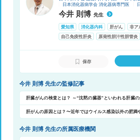
日本消化器病学会 消化器病専門医
今井 則博
先生
愛知県
消化器内科
肝がん
非ア
自己免疫性肝炎
原発性胆汁性胆管炎
保存
今井 則博 先生の監修記事
肝臓がんの検査とは？ ～“沈黙の臓器”といわれる肝臓
～
肝がんの原因とは？〜近年ではウイルス感染以外の肥満
今井 則博 先生の所属医療機関