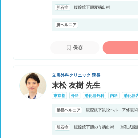
腹腔鏡下胆嚢摘出術
胆石症
臍ヘルニア
保存
立川外科クリニック 院長
末松 友樹 先生
東京都
外科
消化器外科
内科
消化器
腹腔鏡下鼠径ヘルニア修復術
鼠径ヘルニア
腹腔鏡下胆のう摘出術
単孔式腹
胆石症