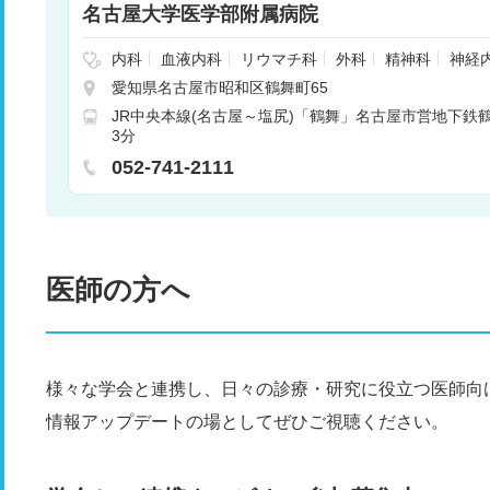
名古屋大学医学部附属病院
内科
血液内科
リウマチ科
外科
精神科
神経
呼吸器外科
消化器外科
腎臓内科
心臓血管外科
愛知県名古屋市昭和区鶴舞町65
整形外科
形成外科
皮膚科
泌尿器科
産婦人
JR中央本線(名古屋～塩尻)「鶴舞」名古屋市営地下鉄
科
リハビリテーション科
放射線科
歯科口腔外科
3分
科
呼吸器内科
循環器内科
消化器内科
総合診
052-741-2111
医師の方へ
様々な学会と連携し、日々の診療・研究に役立つ医師向
情報アップデートの場としてぜひご視聴ください。