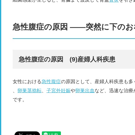
急性腹症の原因 ――突然に下の
急性腹症の原因 (9)産婦人科疾患
女性における
急性腹症
の原因として、産婦人科疾患も多
、
卵巣茎捻転
、
子宮外妊娠
や
卵巣出血
など、迅速な治療
です。