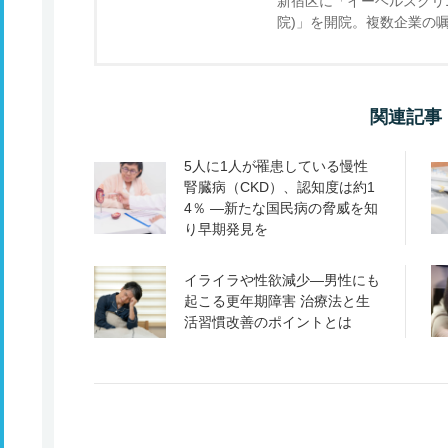
新宿区に「イーヘルスクリニック新
院)」を開院。複数企業の
関連記事
5人に1人が罹患している慢性
腎臓病（CKD）、認知度は約1
4％ ―新たな国民病の脅威を知
り早期発見を
イライラや性欲減少―男性にも
起こる更年期障害 治療法と生
活習慣改善のポイントとは