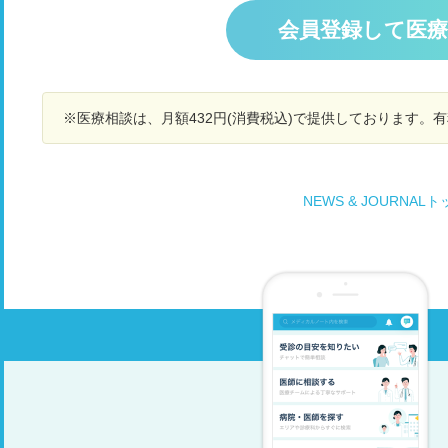
すが、血糖値を下げるように言われるのみなので
行
荷試験をするつもりで病院へ行ったのですが空き
取り急ぎ朝のはきけについて助言をお願いしま
う
会員登録して医
がないと言われたので空腹のまま11時ごろに採血
す。
タ
しましたが、117もあり、立派な境界型糖尿病で
すと言われました。 ヘモグロビンA1cの値はまた
結果が出ないと言われたのですが、たしかに先月
の随時血糖値の102の時から調子に乗ってしまい
※医療相談は、月額432円(消費税込)で提供しております。
特に気にせず高カロリーなものなどを毎日食べて
いました。 先月の検査から1ヶ月も経っていない
のですが、明日負荷試験の予約をしました。 空腹
時117ということはもう糖尿病に移行してる可能
NEWS & JOURNAL
性は高いでしょうか？ 先月は正常範囲だったのに
食生活の乱れでこんなに早く糖尿病になるのでし
ょうか。 自分が悪いのですが、まだ20代なのに
そう考えると不安で悲しくて先が見えません。