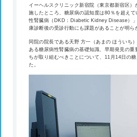
イーヘルスクリニック新宿院（東京都新宿区）が
施したところ、糖尿病の認知度は80％を超え
性腎臓病（DKD：Diabetic Kidney Dis
康診断後の受診行動にも課題があることが明ら
同院の院長である天野 方一（あまの ほういち
ある糖尿病性腎臓病の基礎知識、早期発見の重
ちが取り組むべきことについて、11月14日の
た。