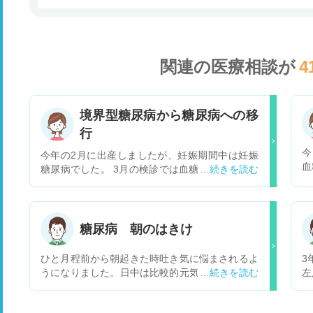
関連の医療相談が
4
境界型糖尿病から糖尿病への移
行
今
今年の2月に出産しましたが、妊娠期間中は妊娠
血
糖尿病でした。 3月の検診では血糖値の問題もな
た
く、普段通りの食事にして良いと言われましたが
か
6月に自ら負荷試験を希望し、その時に境界型糖
そ
尿病と言われました。 空腹時血糖値が89で、二
か
時間後が173程でした。 先生には、体重の減量で
糖尿病 朝のはきけ
し
変わってくると思うと言われ、言われた目標体重
と
まで落とし、現在も維持しています。 そして先月
ひと月程前から朝起きた時吐き気に悩まされるよ
3
り
に随時血糖値を測りに行くと、102でヘモグロビ
うになりました。日中は比較的元気なのですが寝
左
ンA1cは5.1で正常範囲でした。 （普段は空腹時8
ていると顔などむくんでしまい頻尿でもある為よ
で
0代なので少し高め） そして昨日、検査をする機
く眠れません お医者様よりお薬は毎月頂いてま
仕
会があり、空腹時血糖を測りました。 その時、負