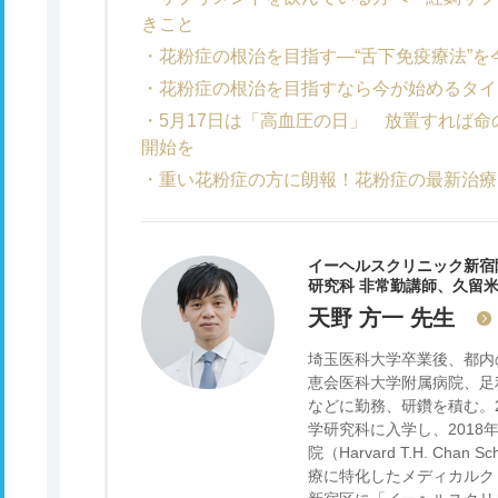
きこと
花粉症の根治を目指す―“舌下免疫療法”
花粉症の根治を目指すなら今が始めるタイミ
5月17日は「高血圧の日」 放置すれば
開始を
重い花粉症の方に朗報！花粉症の最新治療
イーヘルスクリニック新宿
研究科 非常勤講師、久留
天野 方一
先生
埼玉医科大学卒業後、都内
恵会医科大学附属病院、足
などに勤務、研鑽を積む。
学研究科に入学し、2018
院（Harvard T.H. Chan S
療に特化したメディカルクリ