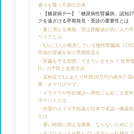
盛りを襲う不調の正体
【糖尿病デー】「糖尿病性腎臓病」認知27
クを遠ざける早期発見・受診の重要性とは
夏に増える痛風、実は尿酸値が高い人の半
リスクとは
5人に1人が罹患している慢性腎臓病（CK
民病の脅威を知り早期発見を
腎臓を守る習慣、できていますか？ 世界腎
D）の予防と改善方法
花粉症で1人あたり年間19万円の損失!?
療「オマリズマブ」
イライラや性欲減少―男性にも起こる更年
ポイントとは
待望のエイズ予防薬が日本で承認―曝露前
とは
暑い時期に増える痛風、ならないためにど
サプリメントを飲んでいる方へ―紅麹サプ