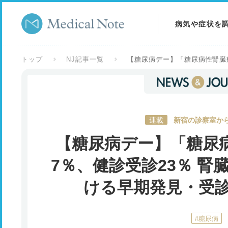
病気や症状を
病気を調べる
トップ
NJ記事一覧
【糖尿病デー】「糖尿病性腎臓
症状を調べる
検査を調べる
連載
新宿の診察室から
【糖尿病デー】「糖尿
7％、健診受診23％ 
ける早期発見・受
#糖尿病