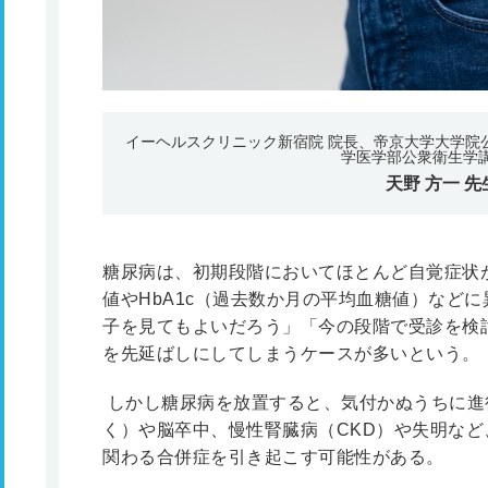
イーヘルスクリニック新宿院 院長、帝京大学大学院
学医学部公衆衛生学講
天野 方一
先
糖尿病は、初期段階においてほとんど自覚症状
値やHbA1c（過去数か月の平均血糖値）など
子を見てもよいだろう」「今の段階で受診を検
を先延ばしにしてしまうケースが多いという。
しかし糖尿病を放置すると、気付かぬうちに進
く）や脳卒中、慢性腎臓病（CKD）や失明など
関わる合併症を引き起こす可能性がある。