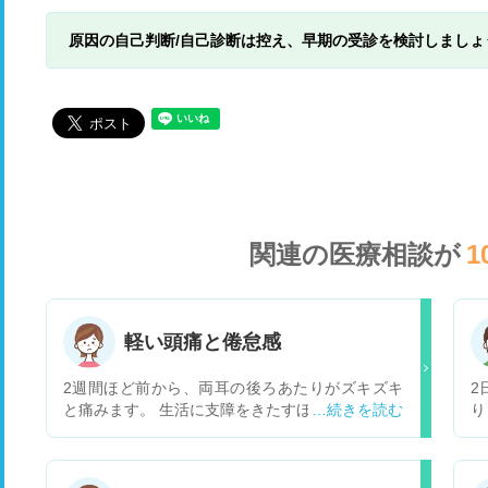
原因の自己判断/自己診断は控え、早期の受診を検討しましょ
関連の医療相談が
1
軽い頭痛と倦怠感
2週間ほど前から、両耳の後ろあたりがズキズキ
2
と痛みます。 生活に支障をきたすほどの痛みでは
り
なく、一瞬だけ痛くなって、治って、しばらくし
な
たらまた痛くなって、、と繰り返されら感じで
に
す。これが2週間ほど前から毎日です。 仕事があ
動