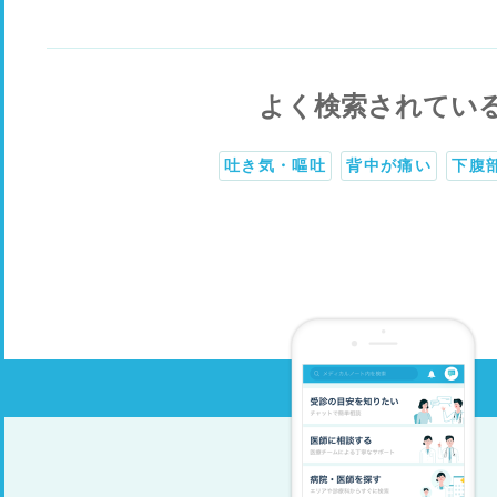
よく検索されてい
吐き気・嘔吐
背中が痛い
下腹