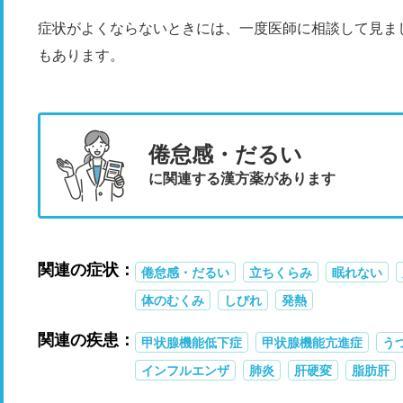
症状がよくならないときには、一度医師に相談して見ま
もあります。
倦怠感・だるい
に関連する漢方薬があります
関連の症状：
倦怠感・だるい
立ちくらみ
眠れない
体のむくみ
しびれ
発熱
関連の疾患：
甲状腺機能低下症
甲状腺機能亢進症
う
インフルエンザ
肺炎
肝硬変
脂肪肝