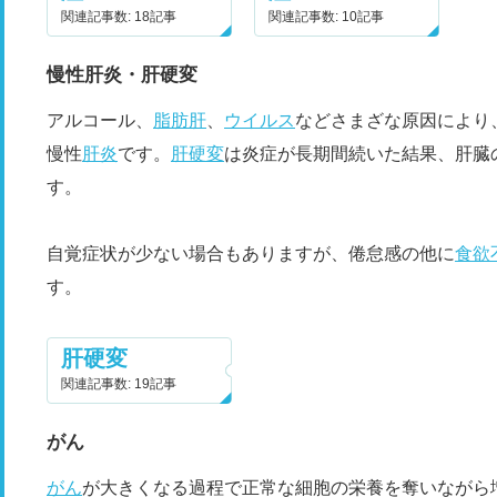
関連記事数: 18記事
関連記事数: 10記事
慢性肝炎・肝硬変
アルコール、
脂肪肝
、
ウイルス
などさまざな原因により
慢性
肝炎
です。
肝硬変
は炎症が長期間続いた結果、肝臓
す。
自覚症状が少ない場合もありますが、倦怠感の他に
食欲
す。
肝硬変
関連記事数: 19記事
がん
がん
が大きくなる過程で正常な細胞の栄養を奪いながら