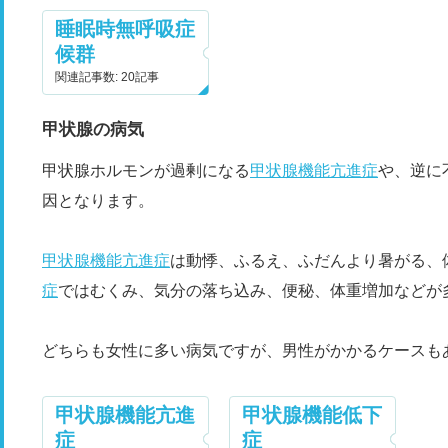
睡眠時無呼吸症
候群
関連記事数: 20記事
甲状腺の病気
甲状腺ホルモンが過剰になる
甲状腺機能亢進症
や、逆に
因となります。
甲状腺機能亢進症
は動悸、ふるえ、ふだんより暑がる、
症
ではむくみ、気分の落ち込み、便秘、体重増加などが
どちらも女性に多い病気ですが、男性がかかるケース
甲状腺機能亢進
甲状腺機能低下
症
症