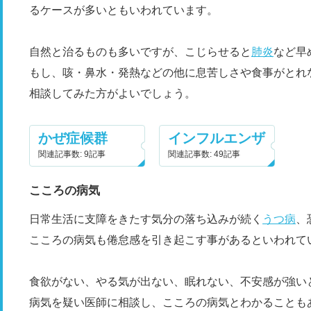
るケースが多いともいわれています。
自然と治るものも多いですが、こじらせると
肺炎
など早
もし、咳・鼻水・発熱などの他に息苦しさや食事がとれ
相談してみた方がよいでしょう。
かぜ症候群
インフルエンザ
関連記事数: 9記事
関連記事数: 49記事
こころの病気
日常生活に支障をきたす気分の落ち込みが続く
うつ病
、
こころの病気も倦怠感を引き起こす事があるといわれて
食欲がない、やる気が出ない、眠れない、不安感が強い
病気を疑い医師に相談し、こころの病気とわかることも