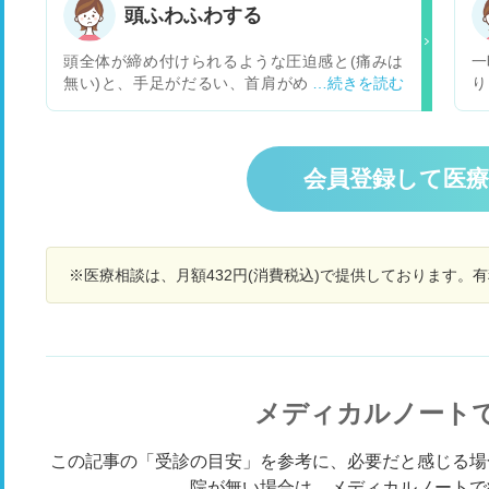
る日だと、 夕方頃から全身が怠くなってきて集中
て
頭ふわふわする
できなくなります。 あと、時々ですが 両手両足
原
が震えて、力が入れにくくなるような感覚になり
院
頭全体が締め付けられるような圧迫感と(痛みは
一
ます。 （物が持てなくなったり、立ち上がれなく
の
無い)と、手足がだるい、首肩がめちゃくちゃ凝
り
なるほどではないです。） 吐き気や熱、咳、鼻水
ま
っています。なんとなくふわふわします。脳腫瘍
甲
はありません。 どのような病気が考えられます
り
とか悪い病気ではなさそうですか？ 普通に話した
ジ
か？
ら
り動いたりはできます。
感
眠
い
会員登録して医
移
右
た
う
な
改
す
か
※医療相談は、月額432円(消費税込)で提供しております。
い
メディカルノート
この記事の「受診の目安」を参考に、必要だと感じる場
院が無い場合は、メディカルノートで