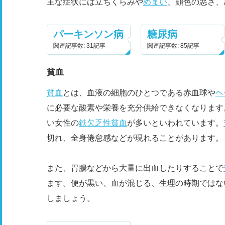
主な症状には立ちくらみや
めまい
、顔色の悪さ、
パーキンソン病
糖尿病
関連記事数: 31記事
関連記事数: 85記事
貧血
貧血
とは、血液の細胞のひとつである赤血球や
ヘ
に必要な酸素や栄養を充分供給できなくなります
い女性の
鉄欠乏性貧血
が多いといわれています。
切れ、全身倦怠感などが現れることがあります。
また、胃腸などから大量に出血したりすることで
ます。便が黒い、血が混じる、生理の時期ではな
しましょう。