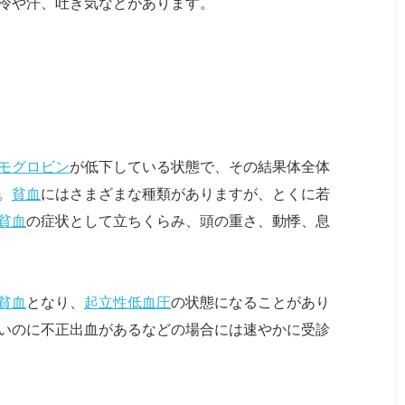
冷や汗、吐き気などがあります。
モグロビン
が低下している状態で、その結果体全体
。
貧血
にはさまざまな種類がありますが、とくに若
貧血
の症状として立ちくらみ、頭の重さ、動悸、息
貧血
となり、
起立性低血圧
の状態になることがあり
いのに不正出血があるなどの場合には速やかに受診