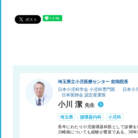
埼玉県立小児医療センター 前病院長
日本小児科学会 小児科専門医
日本小
日本医師会 認定産業医
小川 潔
先生
埼玉県
循環器内科
小児科
長年にわたり小児循環器科医として診療を
川崎病についても経験が豊富である。30
研究業績も多数あり、多くの後進を育成し