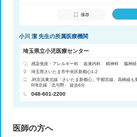
保存
小川 潔 先生の所属医療機関
埼玉県立小児医療センター
感染免疫・アレルギー科
血液内科
精神科
脳神経
心臓血管外科
小児科
小児外科
整形外科
形成
埼玉県さいたま市中央区新都心1-2
器科
眼科
耳鼻咽喉科
リハビリテーション科
JR京浜東北線「さいたま新都心」宇都宮線、高崎線も乗
麻酔科
循環器内科
消化器内科
R埼京線「北与野」 徒歩6分
048-601-2200
医師の方へ