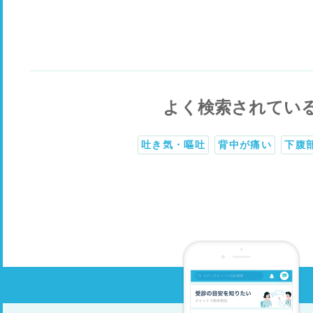
よく検索されてい
吐き気・嘔吐
背中が痛い
下腹