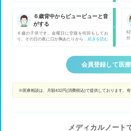
隔
うな感じがあり昨日に通気治療を受けました。 耳
す
垢もありましたが、パリパリするような音は無く
じ
６歳背中からピューピューと音
なりました。鼓膜が凹んでいたらしく、それも治
ニ
りました。 夕方くらいから現在まで、あくびやゲ
がする
痛
ップなど鼓膜に圧がかかった時に痛みがあるよう
け
6
６歳の子供です。金曜日に空咳を何回もしてお
な気がします。 常時ではないです。聞こえだった
痛
分
り、その日の夜に口か胸あたりからピューピュー
りはいつも通りです。 一時的にでているだけでし
あ
原
と言う音がしていて息が苦しそうだったのですが
ょうか？ 昨日の今日ですが、通院しなおした方が
場
奥
何度かお茶を飲んで寝たりしていました。土日が
いいのでしょうか？ 頻繁に耳栓を使うのですが、
は
い
診療が休みだったため咳は前日からかなり落ち着
しない方がよいでしょうか？
す
と
いてきたので様子を見ていました。土曜日は37.5
会員登録して医
で
す
くらいの発熱がありました。今は痰の絡んだ咳を
て
の
していますが数回しているくらいで熱もなく、本
し
人は元気そうなのですが息は荒く背中に耳を当て
い
るとピューピューと小さい音はしていて、寝転が
ま
※医療相談は、月額432円(消費税込)で提供しております。
ると口からジージーのような音がします。念の為
月曜日火曜日は保育園を休ませました。 湿度を高
くしてゆっくりさせてはいるのですが背中からか
らの音は自然治癒させてもよろしいのでしょう
か？ 夜中の咳き込みも今はなく普通に寝てはいま
す。
メディカルノート