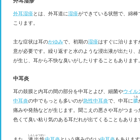
外耳湿疹
外耳湿疹
とは、外耳道に
湿疹
ができている状態で、綿棒
こります。
主な症状は耳の
かゆみ
で、初期の
湿疹
はすぐに治ります
意が必要です。繰り返すと水のような浸出液が出たり、
が生じ、耳から不快な臭いがしたりすることもあります
中耳炎
耳の鼓膜と内耳の間の部分を中耳とよび、細菌や
ウイル
うみ
中耳炎
の中でもっとも多いのが
急性中耳炎
で、中耳に
膿
痛みや発熱などが生じます。聞こえの悪さや耳がつまっ
色くて臭い粘り気のある耳だれが出てくることもありま
しんしゅつせい
また、
滲出性
中耳炎
という痛みのない
中耳炎
もあります