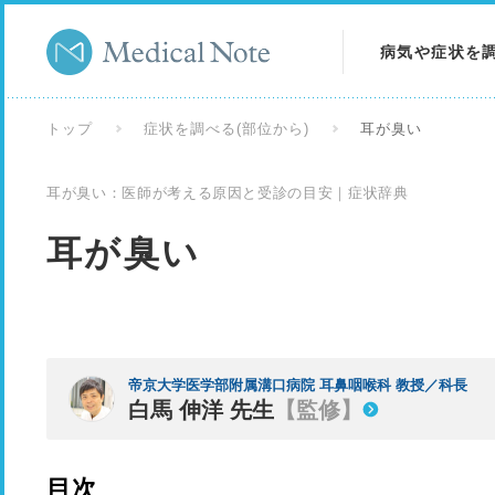
病気や症状を
病気を調べる
トップ
症状を調べる(部位から)
耳が臭い
症状を調べる
耳が臭い：医師が考える原因と受診の目安｜症状辞典
検査を調べる
耳が臭い
帝京大学医学部附属溝口病院 耳鼻咽喉科 教授／科長
白馬 伸洋 先生
【監修】
目次