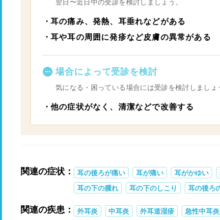
翌日〜近日中の受診を検討しましょう。
耳の痛み、発熱、耳垂れなどがある
耳や耳の周囲に発疹など皮膚の異常がある
場合によって受診を検討
気になる・困っている場合には受診を検討しましょ
他の症状がなく、清潔などで改善する
関連の症状：
耳の後ろが痛い
耳が痛い
耳がかゆい
耳の下の腫れ
耳の下のしこり
耳の後ろ
関連の疾患：
外耳炎
中耳炎
外耳道湿疹
急性中耳炎