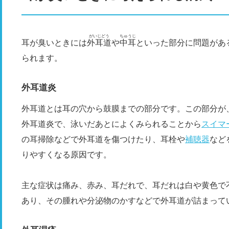
がいじどう
ちゅうじ
耳が臭いときには
外耳道
や
中耳
といった部分に問題があ
られます。
外耳道炎
外耳道とは耳の穴から鼓膜までの部分です。この部分が
外耳道炎で、泳いだあとによくみられることから
スイマ
の耳掃除などで外耳道を傷つけたり、耳栓や
補聴器
など
りやすくなる原因です。
主な症状は痛み、赤み、耳だれで、耳だれは白や黄色で
あり、その腫れや分泌物のかすなどで外耳道が詰まって