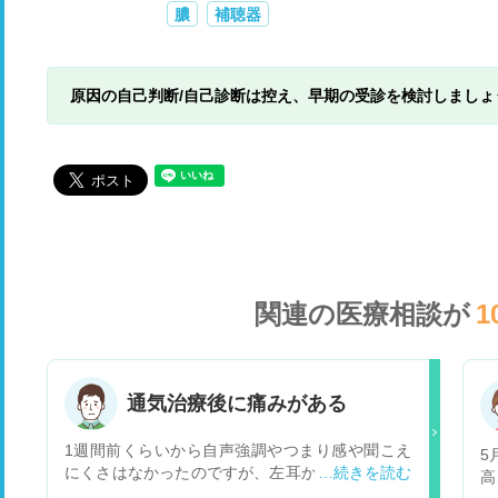
膿
補聴器
原因の自己判断/自己診断は控え、早期の受診を検討しましょ
関連の医療相談が
1
通気治療後に痛みがある
1週間前くらいから自声強調やつまり感や聞こえ
5
にくさはなかったのですが、左耳からパリパリ音
高
がしたり、あくびやゲップの時にコマが膨らむよ